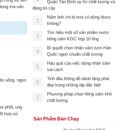
Quận Tân Bình uy tín chất lượng và
 dụng mà sản
đáng tin cậy
Nấm linh chi bị mọt có dùng được
2
không?
Tìm hiểu một số sản phẩm nước
3
hồng sâm KGC hộp 10 ống
Bí quyết chọn nhân sâm tươi Hàn
4
Quốc ngon chuẩn chất lượng
Hậu quả của việc dùng nhân sâm
5
sai cách
Tinh dầu thông đỏ dành tặng phái
 ăn uống ngon
6
đẹp trong những dịp đặc biệt
Phương pháp chọn hồng sâm khô
7
chất lượng
hư phổi, ung
kết hợp sử
Sản Phẩm Bán Chạy