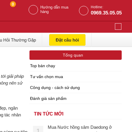
0
Hướng dẫn mua
Hotline:
hàng
0969.35.05.05
u Hỏi Thường Gặp
Đặt câu hỏi
Tổng quan
Top bán chạy
ới giải pháp
Tư vấn chọn mua
không nên sử
Công dụng - cách sử dụng
Đánh giá sản phẩm
đẹp, ngăn
TIN TỨC MỚI
ng tác nhân
Mua Nước hồng sâm Daedong ở
1
g cùng sự tiện