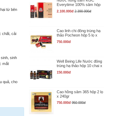
Nước hồng sâm KGC
Everytime 100% sâm hộp
30 gói x 10ml
hại từ bên
2.100.000
đ
2.390.000
đ
Cao linh chi đông trùng hạ
 chất, cải
thảo Pocheon hộp 5 lọ x
50gr
750.000
đ
sinh, sinh
Well Being Life Nước đông
c mắt
trùng hạ thảo hộp 10 chai x
100ml
150.000
đ
u quả, cho
Cao hồng sâm 365 hộp 2 lọ
x 240gr
750.000
đ
950.000
đ