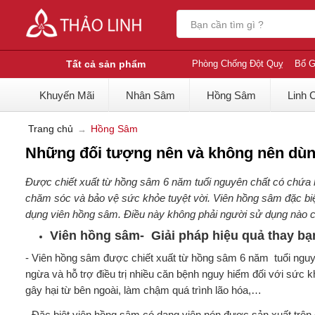
Tất cả sản phẩm
Phòng Chống Đột Quỵ
Bổ G
Khuyến Mãi
Nhân Sâm
Hồng Sâm
Linh 
Trang chủ
Hồng Sâm
Những đối tượng nên và không nên dùn
Được chiết xuất từ hồng sâm 6 năm tuổi nguyên chất có chứa h
chăm sóc và bảo vệ sức khỏe tuyệt vời. Viên hồng sâm đặc biệ
dụng viên hồng sâm. Điều này không phải người sử dụng nào cũn
Viên hồng sâm- Giải pháp hiệu quả thay bạ
- Viên hồng sâm được chiết xuất từ hồng sâm 6 năm tuổi nguyê
ngừa và hỗ trợ điều trị nhiều căn bệnh nguy hiểm đối với sức
gây hại từ bên ngoài, làm chậm quá trình lão hóa,…
- Đặc biệt viên hồng sâm có dạng viên nén được sản xuất trên 