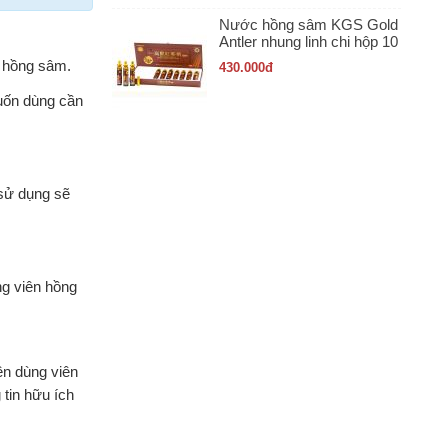
Nước hồng sâm KGS Gold
Antler nhung linh chi hộp 10
ống x 20ml
 hồng sâm.
430.000
đ
uốn dùng cần
sử dụng sẽ
ng viên hồng
n dùng viên
tin hữu ích