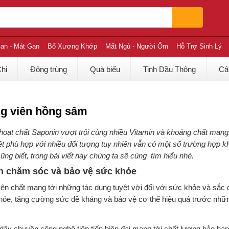
an - Mát Gan
Bổ Xương Khớp
Mất Ngủ - Người Ốm
Hỗ Trợ Sinh Lý
Chi
Đông trùng
Quà biếu
Tinh Dầu Thông
Câ
g viên hồng sâm
oạt chất Saponin vượt trội cùng nhiều Vitamin và khoáng chất mang t
t phù hợp với nhiều đối tượng tuy nhiên vẫn có một số trường hợp 
g biết, trong bài viết này chúng ta sẽ cùng tìm hiểu nhé.
n chăm sóc và bảo vệ sức khỏe
n chất mang tới những tác dụng tuyệt vời đối với sức khỏe và sắc 
 khỏe, tăng cường sức đề kháng và bảo vệ cơ thể hiệu quả trước nhữ
dây chuyền công nghệ tiên tiến hiện đại mang tới chất lượng hảo hạn