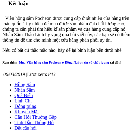
Kết luận
- Viên hồng sâm Pocheon được cung cấp ở rất nhiều cửa hàng trên
toàn quốc. Tuy nhiên để mua được sản phẩm đạt chất lượng cao,
chúng ta cần phải tìm hiểu kĩ sản phẩm và cửa hàng cung cấp nó.
Nhân Sâm Thảo Linh hy vọng qua bài viết này, các bạn sẽ có thêm
thông tin để tìm cho mình một cửa hàng phân phối uy tín.
Nếu có bất cứ thắc mắc nào, hãy để lại bình luận bên dưới nhé.
Xem thêm
Mua Viên hồng sâm Pocheon ở Đồng Nai uy tín và chất lượng
tại đây!
|
06/03/2019
|
Lượt xem:
843
Hồng Sâm
Nhân Sâm
Quà Biếu
Linh Chi
Đông trùng
Khuyến Mãi
Câu Hỏi Thường Gặp
Tinh Dầu Thông Đỏ
Đặt câu hỏi