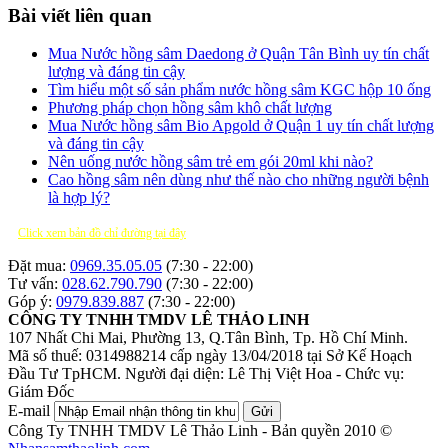
Bài viết liên quan
Mua Nước hồng sâm Daedong ở Quận Tân Bình uy tín chất
lượng và đáng tin cậy
Tìm hiểu một số sản phẩm nước hồng sâm KGC hộp 10 ống
Phương pháp chọn hồng sâm khô chất lượng
Mua Nước hồng sâm Bio Apgold ở Quận 1 uy tín chất lượng
và đáng tin cậy
Nên uống nước hồng sâm trẻ em gói 20ml khi nào?
Cao hồng sâm nên dùng như thế nào cho những người bệnh
là hợp lý?
Click xem bản đồ chỉ đường tại đây
Đặt mua:
0969.35.05.05
(7:30 - 22:00)
Tư vấn:
028.62.790.790
(7:30 - 22:00)
Góp ý:
0979.839.887
(7:30 - 22:00)
CÔNG TY TNHH TMDV LÊ THẢO LINH
107 Nhất Chi Mai, Phường 13, Q.Tân Bình, Tp. Hồ Chí Minh.
Mã số thuế: 0314988214 cấp ngày 13/04/2018 tại Sở Kế Hoạch
Đầu Tư TpHCM.
Người đại diện: Lê Thị Việt Hoa - Chức vụ:
Giám Đốc
E-mail
Gửi
Công Ty TNHH TMDV Lê Thảo Linh - Bản quyền 2010 ©