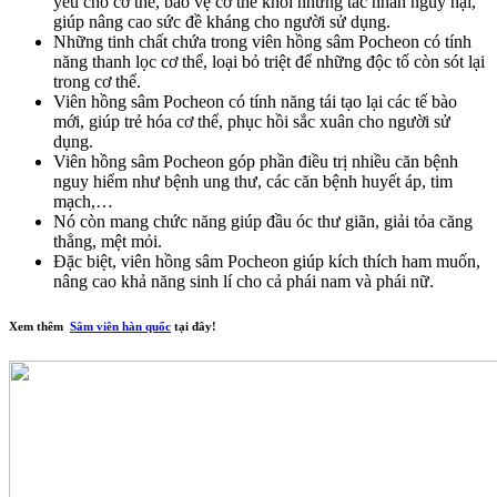
yếu cho cơ thể, bảo vệ cơ thể khỏi những tác nhân nguy hại,
giúp nâng cao sức đề kháng cho người sử dụng.
Những tinh chất chứa trong viên hồng sâm Pocheon có tính
năng thanh lọc cơ thể, loại bỏ triệt để những độc tố còn sót lại
trong cơ thể.
Viên hồng sâm Pocheon có tính năng tái tạo lại các tế bào
mới, giúp trẻ hóa cơ thể, phục hồi sắc xuân cho người sử
dụng.
Viên hồng sâm Pocheon góp phần điều trị nhiều căn bệnh
nguy hiểm như bệnh ung thư, các căn bệnh huyết áp, tim
mạch,…
Nó còn mang chức năng giúp đầu óc thư giãn, giải tỏa căng
thẳng, mệt mỏi.
Đặc biệt, viên hồng sâm Pocheon giúp kích thích ham muốn,
nâng cao khả năng sinh lí cho cả phái nam và phái nữ.
Xem thêm
Sâm viên hàn quốc
tại đây!