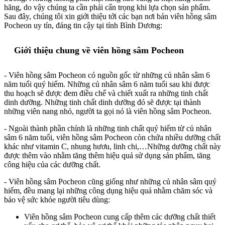
hãng, do vậy chúng ta cần phải cẩn trọng khi lựa chọn sản phẩm.
Sau đây, chúng tôi xin giới thiệu tới các bạn nơi bán viên hồng sâm
Pocheon uy tín, đáng tin cậy tại tỉnh Bình Dương:
Giới thiệu chung về viên hồng sâm Pocheon
- Viên hồng sâm Pocheon có nguồn gốc từ những củ nhân sâm 6
năm tuổi quý hiếm. Những củ nhân sâm 6 năm tuổi sau khi được
thu hoạch sẽ được đem điều chế và chiết xuất ra những tinh chất
dinh dưỡng. Những tinh chất dinh dưỡng đó sẽ được tại thành
những viên nang nhỏ, người ta gọi nó là viên hồng sâm Pocheon.
- Ngoài thành phần chính là những tinh chất quý hiếm từ củ nhân
sâm 6 năm tuổi, viên hồng sâm Pocheon còn chứa nhiều dưỡng chất
khác như vitamin C, nhung hươu, linh chi,…Những dưỡng chất này
được thêm vào nhằm tăng thêm hiệu quả sử dụng sản phẩm, tăng
công hiệu của các dưỡng chất.
- Viên hồng sâm Pocheon cũng giống như những củ nhân sâm quý
hiếm, đều mang lại những công dụng hiệu quả nhằm chăm sóc và
bảo vệ sức khỏe người tiêu dùng:
Viên hồng sâm Pocheon cung cấp thêm các dưỡng chất thiết