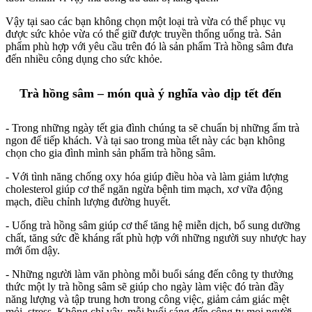
Vậy tại sao các bạn không chọn một loại trà vừa có thể phục vụ
được sức khỏe vừa có thể giữ được truyền thống uống trà. Sản
phẩm phù hợp với yêu cầu trên đó là sản phẩm Trà hồng sâm đưa
đến nhiều công dụng cho sức khỏe.
Trà hồng sâm – món quà ý nghĩa vào dịp tết đến
- Trong những ngày tết gia đình chúng ta sẽ chuẩn bị những ấm trà
ngon để tiếp khách. Và tại sao trong mùa tết này các bạn không
chọn cho gia đình mình sản phẩm trà hồng sâm.
- Với tình năng chống oxy hóa giúp điều hòa và làm giảm lượng
cholesterol giúp cơ thể ngăn ngừa bệnh tim mạch, xơ vữa động
mạch, điều chỉnh lượng đường huyết.
- Uống trà hồng sâm giúp cơ thể tăng hệ miễn dịch, bổ sung dưỡng
chất, tăng sức đề kháng rất phù hợp với những người suy nhược hay
mới ốm dậy.
- Những người làm văn phòng mỗi buổi sáng đến công ty thưởng
thức một ly trà hồng sâm sẽ giúp cho ngày làm việc đó tràn đầy
năng lượng và tập trung hơn trong công việc, giảm cảm giác mệt
mỏi, stress. Không chỉ vậy, mỗi buổi sáng đến công ty mọi người