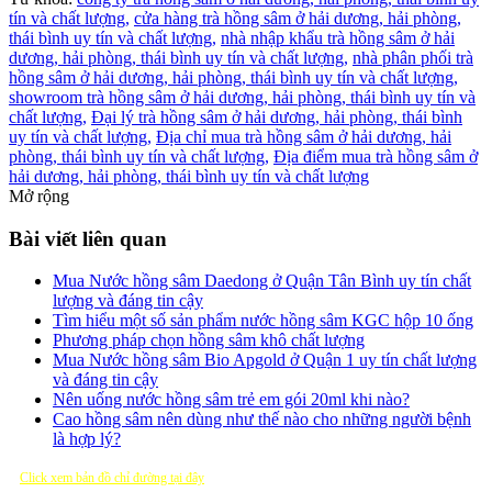
tín và chất lượng,
cửa hàng trà hồng sâm ở hải dương, hải phòng,
thái bình uy tín và chất lượng,
nhà nhập khẩu trà hồng sâm ở hải
dương, hải phòng, thái bình uy tín và chất lượng,
nhà phân phối trà
hồng sâm ở hải dương, hải phòng, thái bình uy tín và chất lượng,
showroom trà hồng sâm ở hải dương, hải phòng, thái bình uy tín và
chất lượng,
Đại lý trà hồng sâm ở hải dương, hải phòng, thái bình
uy tín và chất lượng,
Địa chỉ mua trà hồng sâm ở hải dương, hải
phòng, thái bình uy tín và chất lượng,
Địa điểm mua trà hồng sâm ở
hải dương, hải phòng, thái bình uy tín và chất lượng
Mở rộng
Bài viết liên quan
Mua Nước hồng sâm Daedong ở Quận Tân Bình uy tín chất
lượng và đáng tin cậy
Tìm hiểu một số sản phẩm nước hồng sâm KGC hộp 10 ống
Phương pháp chọn hồng sâm khô chất lượng
Mua Nước hồng sâm Bio Apgold ở Quận 1 uy tín chất lượng
và đáng tin cậy
Nên uống nước hồng sâm trẻ em gói 20ml khi nào?
Cao hồng sâm nên dùng như thế nào cho những người bệnh
là hợp lý?
Click xem bản đồ chỉ đường tại đây