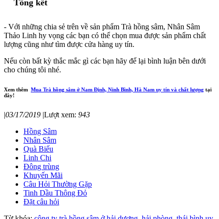
Tổng kết
- Với những chia sẻ trên về sản phẩm Trà hồng sâm, Nhân Sâm
Thảo Linh hy vọng các bạn có thể chọn mua được sản phẩm chất
lượng cũng như tìm được cửa hàng uy tín.
Nếu còn bất kỳ thắc mắc gì các bạn hãy để lại bình luận bên dưới
cho chúng tôi nhé.
Xem thêm
Mua Trà hồng sâm ở Nam Định, Ninh Bình, Hà Nam uy tín và chất lượng
tại
đây!
|
03/17/2019
|
Lượt xem:
943
Hồng Sâm
Nhân Sâm
Quà Biếu
Linh Chi
Đông trùng
Khuyến Mãi
Câu Hỏi Thường Gặp
Tinh Dầu Thông Đỏ
Đặt câu hỏi
Từ khóa:
công ty trà hồng sâm ở hải dương, hải phòng, thái bình uy