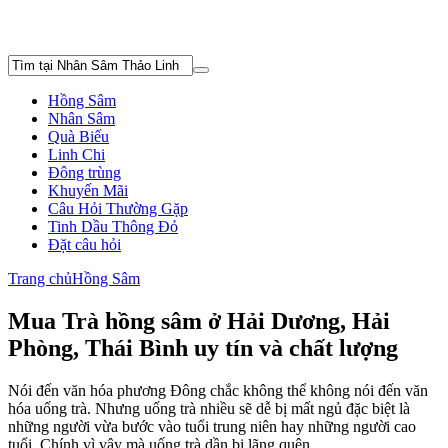
Hồng Sâm
Nhân Sâm
Quà Biếu
Linh Chi
Đông trùng
Khuyến Mãi
Câu Hỏi Thường Gặp
Tinh Dầu Thông Đỏ
Đặt câu hỏi
Trang chủ
Hồng Sâm
Mua Trà hồng sâm ở Hải Dương, Hải
Phòng, Thái Bình uy tín và chất lượng
Nói đến văn hóa phương Đông chắc không thể không nói đến văn
hóa uống trà. Nhưng uống trà nhiều sẽ dễ bị mất ngủ đặc biệt là
những người vừa bước vào tuổi trung niên hay những người cao
tuổi. Chính vì vậy mà uống trà dần bị lãng quên.