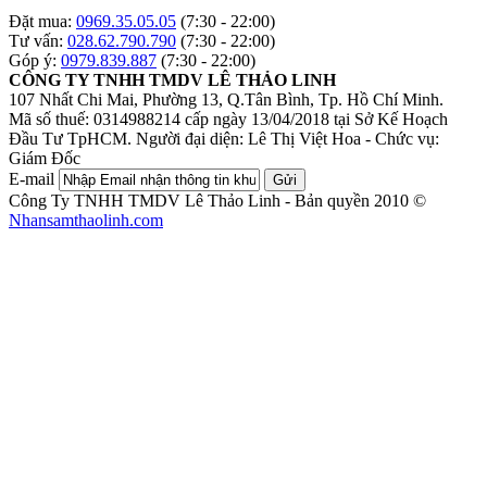
Đặt mua:
0969.35.05.05
(7:30 - 22:00)
Tư vấn:
028.62.790.790
(7:30 - 22:00)
Góp ý:
0979.839.887
(7:30 - 22:00)
CÔNG TY TNHH TMDV LÊ THẢO LINH
107 Nhất Chi Mai, Phường 13, Q.Tân Bình, Tp. Hồ Chí Minh.
Mã số thuế: 0314988214 cấp ngày 13/04/2018 tại Sở Kế Hoạch
Đầu Tư TpHCM.
Người đại diện: Lê Thị Việt Hoa - Chức vụ:
Giám Đốc
E-mail
Gửi
Công Ty TNHH TMDV Lê Thảo Linh - Bản quyền 2010 ©
Nhansamthaolinh.com