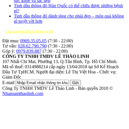
sức khỏe và sắc đẹp
Tinh dầu thông đỏ Hàn Quốc có thể chữa được những bệnh
gì?
Tinh dầu thông đỏ dành tặng cho phái đẹp – món quà không
gì tuyệt vời hơn
Click xem bản đồ chỉ đường tại đây
Đặt mua:
0969.35.05.05
(7:30 - 22:00)
Tư vấn:
028.62.790.790
(7:30 - 22:00)
Góp ý:
0979.839.887
(7:30 - 22:00)
CÔNG TY TNHH TMDV LÊ THẢO LINH
107 Nhất Chi Mai, Phường 13, Q.Tân Bình, Tp. Hồ Chí Minh.
Mã số thuế: 0314988214 cấp ngày 13/04/2018 tại Sở Kế Hoạch
Đầu Tư TpHCM.
Người đại diện: Lê Thị Việt Hoa - Chức vụ:
Giám Đốc
E-mail
Gửi
Công Ty TNHH TMDV Lê Thảo Linh - Bản quyền 2010 ©
Nhansamthaolinh.com