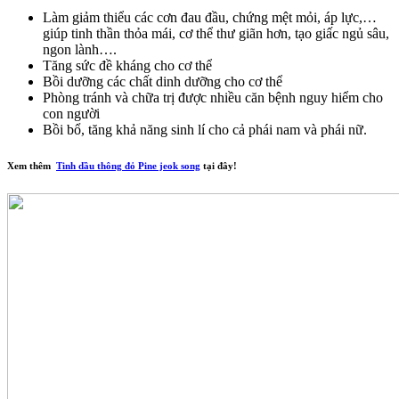
Làm giảm thiểu các cơn đau đầu, chứng mệt mỏi, áp lực,…
giúp tinh thần thỏa mái, cơ thể thư giãn hơn, tạo giấc ngủ sâu,
ngon lành….
Tăng sức đề kháng cho cơ thể
Bồi dưỡng các chất dinh dưỡng cho cơ thể
Phòng tránh và chữa trị được nhiều căn bệnh nguy hiểm cho
con người
Bồi bổ, tăng khả năng sinh lí cho cả phái nam và phái nữ.
Xem thêm
Tinh dầu thông đỏ Pine jeok song
tại đây!