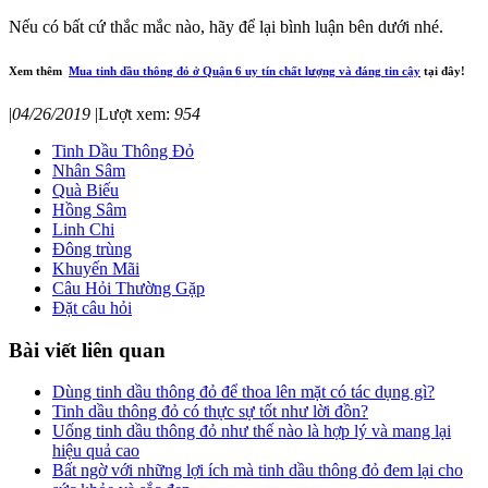
Nếu có bất cứ thắc mắc nào, hãy để lại bình luận bên dưới nhé.
Xem thêm
Mua tinh dầu thông đỏ ở Quận 6 uy tín chất lượng và đáng tin cậy
tại đây!
|
04/26/2019
|
Lượt xem:
954
Tinh Dầu Thông Đỏ
Nhân Sâm
Quà Biếu
Hồng Sâm
Linh Chi
Đông trùng
Khuyến Mãi
Câu Hỏi Thường Gặp
Đặt câu hỏi
Bài viết liên quan
Dùng tinh dầu thông đỏ để thoa lên mặt có tác dụng gì?
Tinh dầu thông đỏ có thực sự tốt như lời đồn?
Uống tinh dầu thông đỏ như thế nào là hợp lý và mang lại
hiệu quả cao
Bất ngờ với những lợi ích mà tinh dầu thông đỏ đem lại cho