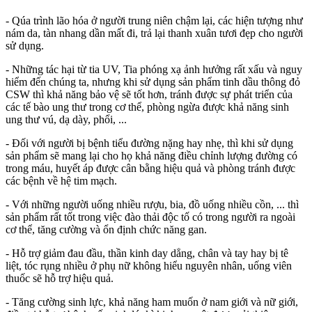
- Qúa trình lão hóa ở người trung niên chậm lại, các hiện tượng như
nám da, tàn nhang dần mất đi, trả lại thanh xuân tươi đẹp cho người
sử dụng.
- Những tác hại từ tia UV, Tia phóng xạ ảnh hưởng rất xấu và nguy
hiểm đến chúng ta, nhưng khi sử dụng sản phẩm tinh dầu thông đỏ
CSW thì khả năng bảo vệ sẽ tốt hơn, tránh được sự phát triển của
các tế bào ung thư trong cơ thể, phòng ngừa được khả năng sinh
ung thư vú, dạ dày, phổi, ...
- Đối với người bị bệnh tiểu đường nặng hay nhẹ, thì khi sử dụng
sản phẩm sẽ mang lại cho họ khả năng điều chỉnh lượng đường có
trong máu, huyết áp được cân bằng hiệu quả và phòng tránh được
các bệnh về hệ tim mạch.
- Với những người uống nhiều rượu, bia, đồ uống nhiều cồn, ... thì
sản phẩm rất tốt trong việc đào thải độc tố có trong người ra ngoài
cơ thể, tăng cường và ổn định chức năng gan.
- Hỗ trợ giảm đau đầu, thần kinh day dẳng, chân và tay hay bị tê
liệt, tóc rụng nhiều ở phụ nữ không hiểu nguyên nhân, uống viên
thuốc sẽ hỗ trợ hiệu quả.
- Tăng cường sinh lực, khả năng ham muốn ở nam giới và nữ giới,