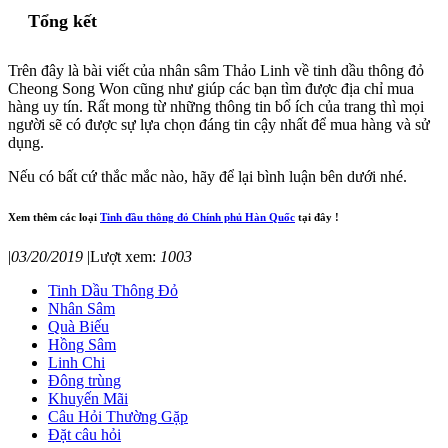
Tổng kết
Trên đây là bài viết của nhân sâm Thảo Linh về tinh dầu thông đỏ
Cheong Song Won cũng như giúp các bạn tìm được địa chỉ mua
hàng uy tín. Rất mong từ những thông tin bổ ích của trang thì mọi
người sẽ có được sự lựa chọn đáng tin cậy nhất để mua hàng và sử
dụng.
Nếu có bất cứ thắc mắc nào, hãy để lại bình luận bên dưới nhé.
Xem thêm các loại
Tinh đầu thông đỏ Chính phủ Hàn Quốc
tại đây !
|
03/20/2019
|
Lượt xem:
1003
Tinh Dầu Thông Đỏ
Nhân Sâm
Quà Biếu
Hồng Sâm
Linh Chi
Đông trùng
Khuyến Mãi
Câu Hỏi Thường Gặp
Đặt câu hỏi