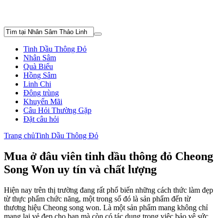
Tinh Dầu Thông Đỏ
Nhân Sâm
Quà Biếu
Hồng Sâm
Linh Chi
Đông trùng
Khuyến Mãi
Câu Hỏi Thường Gặp
Đặt câu hỏi
Trang chủ
Tinh Dầu Thông Đỏ
Mua ở đâu viên tinh dầu thông đỏ Cheong
Song Won uy tín và chất lượng
Hiện nay trên thị trường đang rất phổ biến những cách thức làm đẹp
từ thực phẩm chức năng, một trong số đó là sản phẩm đến từ
thương hiệu Cheong song won. Là một sản phẩm mang không chỉ
mang lại vẻ đẹp cho bạn mà còn có tác dụng trong việc bảo vệ sức