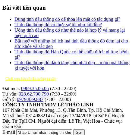
Bài viết liên quan
Dùng tinh dầu thông đỏ để thoa lên mặt có tác dụng gì?
Tinh dầu thông đỏ có thực sự tốt như lời đồn?
Uống tinh dầu thông đỏ như thế nào là hợp lý và mang lại
hiệu quả cao
Bất ngờ với những lợi ích mà tinh dầu thông đỏ đem lại cho
sức khỏe và sắc đẹp
Tinh dầu thông đỏ Hàn Quốc có thể chữa được những bệnh
gì?
Tinh dầu thông đỏ dành tặng cho phái đẹp – món quà không
gì tuyệt vời hơn
Click xem bản đồ chỉ đường tại đây
Đặt mua:
0969.35.05.05
(7:30 - 22:00)
Tư vấn:
028.62.790.790
(7:30 - 22:00)
Góp ý:
0979.839.887
(7:30 - 22:00)
CÔNG TY TNHH TMDV LÊ THẢO LINH
107 Nhất Chi Mai, Phường 13, Q.Tân Bình, Tp. Hồ Chí Minh.
Mã số thuế: 0314988214 cấp ngày 13/04/2018 tại Sở Kế Hoạch
Đầu Tư TpHCM.
Người đại diện: Lê Thị Việt Hoa - Chức vụ:
Giám Đốc
E-mail
Gửi