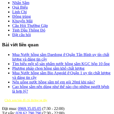
Nhân Sâm
Quà Biếu
Linh Chi
Đông trùng
Khuyến Mãi
Câu Hỏi Thường Gặp
Tinh Dầu Thông Đỏ
Đặt câu hỏi
Bài viết liên quan
Mua Nước hồng sâm Daedong ở Quận Tân Bình uy tín chất
lượng và đáng tin cậy
Tìm hiểu một số sản phẩm nước hồng sâm KGC hộp 10 ống
Phương pháp chọn hồng sâm khô chất lượng
Mua Nước hồng sâm Bio Apgold ở Quận 1 uy tín chất lượng
và đáng tin cậy
Nên uống nước hồng sâm trẻ em gói 20ml khi nào?
Cao hồng sâm nên dùng như thế nào cho những người bệnh
là hợp lý?
Click xem bản đồ chỉ đường tại đây
Đặt mua:
0969.35.05.05
(7:30 - 22:00)
Tư vấn:
028.62.790.790
(7:30 - 22:00)