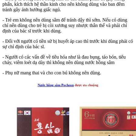
phấn, kích thích hệ thần kinh cho nên không dùng vào ban đêm
tránh gây ảnh hưởng giấc ngủ.
- Trẻ em không nên dùng sâm để tránh dậy thì sớm. Nếu có dùng
chỉ nên dùng cho trẻ bị còi xương suy nhược thân thể và phải chỉ
định của bác sĩ trước khi dùng.
- Đối với người có tiền sử bị huyết áp cao thì trước khi dùng phải có
sự chỉ định của bác sĩ.
- Người có các vấn đề về tiêu hóa như là đau bụng, táo bón, tiêu
chảy, viêm loét dạ dày thì không nên dùng nước hồng sâm
- Phụ nữ mang thai và cho con bú không nên dùng.
Nước hồng sâm Pocheon
được ưa chuộng