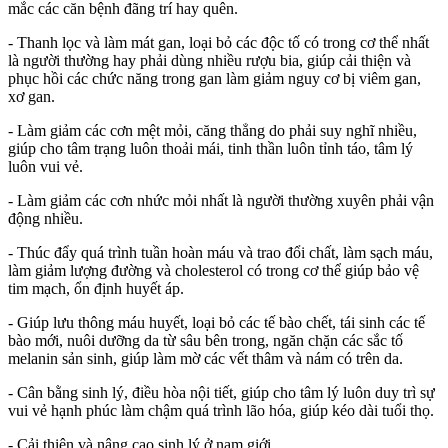
mắc các căn bệnh đãng trí hay quên.
- Thanh lọc và làm mát gan, loại bỏ các độc tố có trong cơ thể nhất
là người thường hay phải dùng nhiều rượu bia, giúp cải thiện và
phục hồi các chức năng trong gan làm giảm nguy cơ bị viêm gan,
xơ gan.
- Làm giảm các cơn mệt mỏi, căng thẳng do phải suy nghĩ nhiều,
giúp cho tâm trạng luôn thoải mái, tinh thần luôn tỉnh táo, tâm lý
luôn vui vẻ.
- Làm giảm các cơn nhức mỏi nhất là người thường xuyên phải vận
động nhiều.
- Thúc đẩy quá trình tuần hoàn máu và trao đổi chất, làm sạch máu,
làm giảm lượng đường và cholesterol có trong cơ thể giúp bảo vệ
tim mạch, ổn định huyết áp.
- Giúp lưu thông máu huyết, loại bỏ các tế bào chết, tái sinh các tế
bào mới, nuôi dưỡng da từ sâu bên trong, ngăn chặn các sắc tố
melanin sản sinh, giúp làm mờ các vết thâm và nám có trên da.
- Cân bằng sinh lý, điều hòa nội tiết, giúp cho tâm lý luôn duy trì sự
vui vẻ hạnh phúc làm chậm quá trình lão hóa, giúp kéo dài tuổi thọ.
- Cải thiện và nâng cao sinh lý ở nam giới.