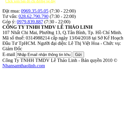
Click xem bản đồ chỉ đường tại đây
Đặt mua:
0969.35.05.05
(7:30 - 22:00)
Tư vấn:
028.62.790.790
(7:30 - 22:00)
Góp ý:
0979.839.887
(7:30 - 22:00)
CÔNG TY TNHH TMDV LÊ THẢO LINH
107 Nhất Chi Mai, Phường 13, Q.Tân Bình, Tp. Hồ Chí Minh.
Mã số thuế: 0314988214 cấp ngày 13/04/2018 tại Sở Kế Hoạch
Đầu Tư TpHCM.
Người đại diện: Lê Thị Việt Hoa - Chức vụ:
Giám Đốc
E-mail
Gửi
Công Ty TNHH TMDV Lê Thảo Linh - Bản quyền 2010 ©
Nhansamthaolinh.com