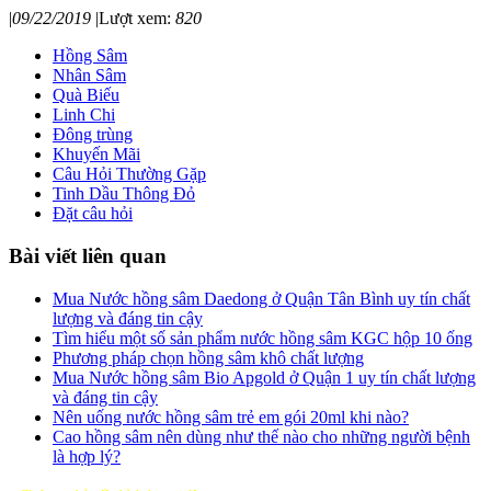
|
09/22/2019
|
Lượt xem:
820
Hồng Sâm
Nhân Sâm
Quà Biếu
Linh Chi
Đông trùng
Khuyến Mãi
Câu Hỏi Thường Gặp
Tinh Dầu Thông Đỏ
Đặt câu hỏi
Bài viết liên quan
Mua Nước hồng sâm Daedong ở Quận Tân Bình uy tín chất
lượng và đáng tin cậy
Tìm hiểu một số sản phẩm nước hồng sâm KGC hộp 10 ống
Phương pháp chọn hồng sâm khô chất lượng
Mua Nước hồng sâm Bio Apgold ở Quận 1 uy tín chất lượng
và đáng tin cậy
Nên uống nước hồng sâm trẻ em gói 20ml khi nào?
Cao hồng sâm nên dùng như thế nào cho những người bệnh
là hợp lý?