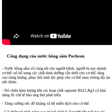
Công dụng của nước hồng sâm Pocheon
- Nước hồng sâm vô cùng tốt cho người bệnh, người bị suy nhược
cơ thể: nó bổ sung các chất dinh dưỡng cần thiết cho cơ thể, tăng
cao năng lượng, phục hồi sinh lực giúp cho cơ thể mau chóng lấy lại
sức khỏe.
- Nó chứa hàm lượng lớn các hoạt chất saponin Rh21,Rg3 có khả
năng ức chế tế bào ung thư phát triển.
- Tăng cường sức đề kháng và hệ miễn dịch cho cơ thể.
- Cải thiện trí nhớ, nâng cao trí tuệ nhất là ở người lớn tuổi hay bị