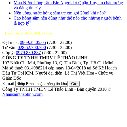
Mua Nước hồng sâm Bio Apgold ở Quận 1 uy tín chất lượng
và đáng tin cậy
Nên uống nước hồng sâm trẻ em gói 20ml khi nào?
Cao hồng sâm nên dùng như thế nào cho những người bệnh
là hợp lý?
Click xem bản đồ chỉ đường tại đây
Đặt mua:
0969.35.05.05
(7:30 - 22:00)
Tư vấn:
028.62.790.790
(7:30 - 22:00)
Góp ý:
0979.839.887
(7:30 - 22:00)
CÔNG TY TNHH TMDV LÊ THẢO LINH
107 Nhất Chi Mai, Phường 13, Q.Tân Bình, Tp. Hồ Chí Minh.
Mã số thuế: 0314988214 cấp ngày 13/04/2018 tại Sở Kế Hoạch
Đầu Tư TpHCM.
Người đại diện: Lê Thị Việt Hoa - Chức vụ:
Giám Đốc
E-mail
Gửi
Công Ty TNHH TMDV Lê Thảo Linh - Bản quyền 2010 ©
Nhansamthaolinh.com