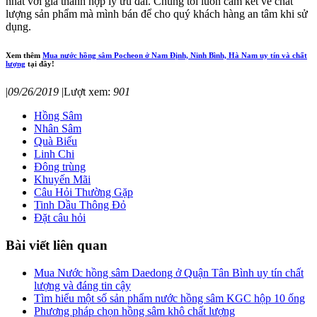
nhất với giá thành hợp lý ưu đãi. Chúng tôi luôn cam kết về chất
lượng sản phẩm mà mình bán để cho quý khách hàng an tâm khi sử
dụng.
Xem thêm
Mua nước hồng sâm Pocheon ở Nam Định, Ninh Bình, Hà Nam uy tín và chất
lượng
tại đây!
|
09/26/2019
|
Lượt xem:
901
Hồng Sâm
Nhân Sâm
Quà Biếu
Linh Chi
Đông trùng
Khuyến Mãi
Câu Hỏi Thường Gặp
Tinh Dầu Thông Đỏ
Đặt câu hỏi
Bài viết liên quan
Mua Nước hồng sâm Daedong ở Quận Tân Bình uy tín chất
lượng và đáng tin cậy
Tìm hiểu một số sản phẩm nước hồng sâm KGC hộp 10 ống
Phương pháp chọn hồng sâm khô chất lượng