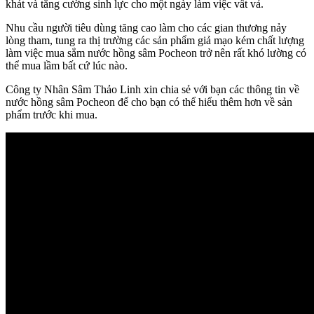
khát và tăng cường sinh lực cho một ngày làm việc vất vả.
Nhu cầu người tiêu dùng tăng cao làm cho các gian thương nảy
lòng tham, tung ra thị trường các sản phẩm giả mạo kém chất lượng
làm việc mua sắm nước hồng sâm Pocheon trở nên rất khó lường có
thể mua lầm bất cứ lúc nào.
Công ty Nhân Sâm Thảo Linh xin chia sẻ với bạn các thông tin về
nước hồng sâm Pocheon để cho bạn có thể hiểu thêm hơn về sản
phẩm trước khi mua.