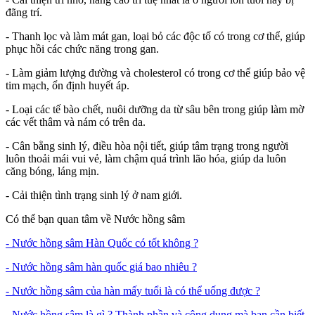
đãng trí.
- Thanh lọc và làm mát gan, loại bỏ các độc tố có trong cơ thể, giúp
phục hồi các chức năng trong gan.
- Làm giảm lượng đường và cholesterol có trong cơ thể giúp bảo vệ
tim mạch, ổn định huyết áp.
- Loại các tế bào chết, nuôi dưỡng da từ sâu bên trong giúp làm mờ
các vết thâm và nám có trên da.
- Cân bằng sinh lý, điều hòa nội tiết, giúp tâm trạng trong người
luôn thoải mái vui vẻ, làm chậm quá trình lão hóa, giúp da luôn
căng bóng, láng mịn.
- Cải thiện tình trạng sinh lý ở nam giới.
Có thể bạn quan tâm về Nước hồng sâm
- Nước hồng sâm Hàn Quốc có tốt không ?
- Nước hồng sâm hàn quốc giá bao nhiêu ?
- Nước hồng sâm của hàn mấy tuổi là có thể uống được ?
- Nước hồng sâm là gì ? Thành phần và công dụng mà bạn cần biết