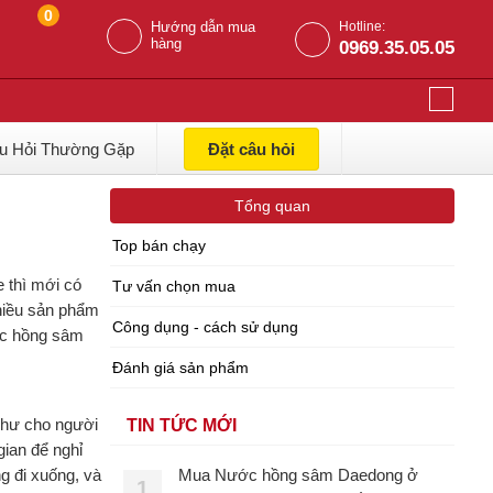
0
Hướng dẫn mua
Hotline:
hàng
0969.35.05.05
u Hỏi Thường Gặp
Đặt câu hỏi
Tổng quan
Top bán chạy
e thì mới có
Tư vấn chọn mua
nhiều sản phẩm
Công dụng - cách sử dụng
ớc hồng sâm
Đánh giá sản phẩm
như cho người
TIN TỨC MỚI
ian để nghỉ
g đi xuống, và
Mua Nước hồng sâm Daedong ở
1