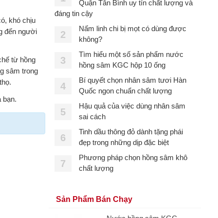
Quận Tân Bình uy tín chất lượng và
đáng tin cậy
ó, khó chịu
Nấm linh chi bị mọt có dùng được
g đến người
2
không?
Tìm hiểu một số sản phẩm nước
3
hế từ hồng
hồng sâm KGC hộp 10 ống
ng sâm trong
Bí quyết chọn nhân sâm tươi Hàn
thọ.
4
Quốc ngon chuẩn chất lượng
 bạn.
Hậu quả của việc dùng nhân sâm
5
sai cách
Tinh dầu thông đỏ dành tặng phái
6
đẹp trong những dịp đặc biệt
Phương pháp chọn hồng sâm khô
7
chất lượng
Sản Phẩm Bán Chạy