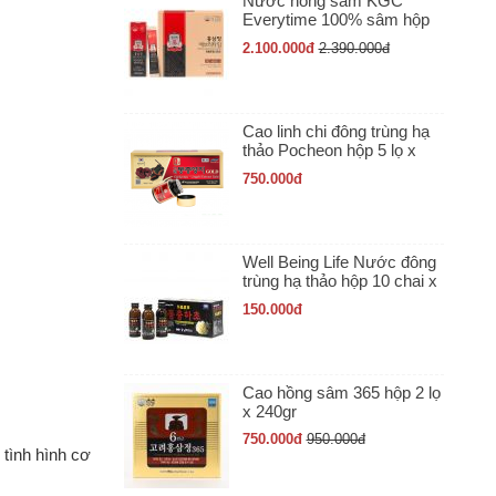
Nước hồng sâm KGC
Everytime 100% sâm hộp
30 gói x 10ml
2.100.000
đ
2.390.000
đ
Cao linh chi đông trùng hạ
thảo Pocheon hộp 5 lọ x
50gr
750.000
đ
Well Being Life Nước đông
trùng hạ thảo hộp 10 chai x
100ml
150.000
đ
Cao hồng sâm 365 hộp 2 lọ
x 240gr
750.000
đ
950.000
đ
 tình hình cơ