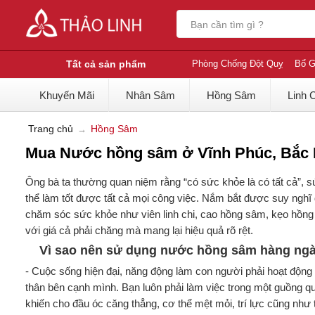
Tất cả sản phẩm
Phòng Chống Đột Quỵ
Bổ G
Khuyến Mãi
Nhân Sâm
Hồng Sâm
Linh 
Trang chủ
Hồng Sâm
Mua Nước hồng sâm ở Vĩnh Phúc, Bắc N
Ông bà ta thường quan niệm rằng “có sức khỏe là có tất cả”, sứ
thể làm tốt được tất cả mọi công việc. Nắm bắt được suy nghĩ 
chăm sóc sức khỏe như viên linh chi, cao hồng sâm, kẹo hồn
với giá cả phải chăng mà mang lại hiệu quả rõ rệt.
Vì sao nên sử dụng nước hồng sâm hàng ng
- Cuộc sống hiện đại, năng động làm con người phải hoạt động
thân bên cạnh mình. Bạn luôn phải làm việc trong một guồng q
khiến cho đầu óc căng thẳng, cơ thể mệt mỏi, trí lực cũng như