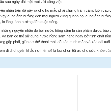
âu sau ngày dài mệt mỏi với công việc.
ên nhân trên đã gây ra cho họ mắc phải chứng trầm cảm, luôn cau c
ư vậy cũng ảnh hưởng đến mọi người xung quanh họ, cũng ảnh hưởn
 lo lắng, ảnh hưởng đến cuộc sống.
 những nguyên nhân đó bởi nước hồng sâm là sản phẩm được bào c
m. Và bạn có thể sử dụng nước hồng sâm hàng ngày bởi tinh chất hồ
ng gặp phải, giúp cơ thể thoải mái, đầu óc minh mẫn và kéo dài tuổi 
đi di chuyển khắc nơi nên sẽ là lựa chọn tối ưu cho sức khỏe của