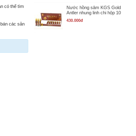
ạn có thể tìm
Nước hồng sâm KGS Gold
Antler nhung linh chi hộp 10
ống x 20ml
430.000
đ
 bán các sản