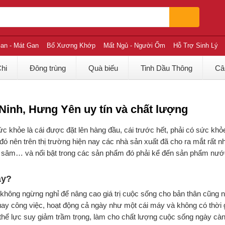
an - Mát Gan
Bổ Xương Khớp
Mất Ngủ - Người Ốm
Hỗ Trợ Sinh Lý
Chi
Đông trùng
Quà biếu
Tinh Dầu Thông
Câ
inh, Hưng Yên uy tín và chất lượng
c khỏe là cái được đặt lên hàng đầu, cái trước hết, phải có sức khỏ
đó nên trên thị trường hiện nay các nhà sản xuất đã cho ra mắt rất 
g sâm… và nổi bật trong các sản phẩm đó phải kể đến sản phẩm nư
ày?
 không ngừng nghỉ để nâng cao giá trị cuộc sống cho bản thân cũng 
uay công việc, hoạt động cả ngày như một cái máy và không có thời g
 thể lực suy giảm trầm trọng, làm cho chất lượng cuộc sống ngày càn