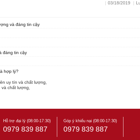
|
03/18/2019
|
L
ợng và đáng tin cậy
 đáng tin cậy
à hợp lý?
n uy tín và chất lượng,
 và chất lượng,
y tín và chất lượng,
y tín và chất lượng,
n và chất lượng,
chất lượng,
ín và chất lượng,
 tín và chất lượng
Hỗ trợ đại lý (08:00-17:30)
Góp ý khiếu nại (08:00-17:30)
0979 839 887
0979 839 887