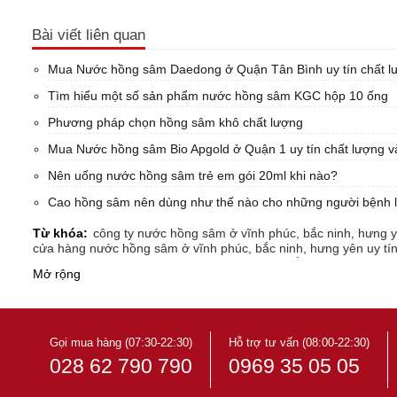
Bài viết liên quan
Mua Nước hồng sâm Daedong ở Quận Tân Bình uy tín chất lư
Tìm hiểu một số sản phẩm nước hồng sâm KGC hộp 10 ống
Phương pháp chọn hồng sâm khô chất lượng
Mua Nước hồng sâm Bio Apgold ở Quận 1 uy tín chất lượng và
Nên uống nước hồng sâm trẻ em gói 20ml khi nào?
Cao hồng sâm nên dùng như thế nào cho những người bệnh l
Từ khóa:
công ty nước hồng sâm ở vĩnh phúc, bắc ninh, hưng yê
cửa hàng nước hồng sâm ở vĩnh phúc, bắc ninh, hưng yên uy tín
nhà nhập khẩu nước hồng sâm ở vĩnh phúc, bắc ninh, hưng yên u
Mở rộng
nhà phân phối nước hồng sâm ở vĩnh phúc, bắc ninh, hưng yên u
showroom nước hồng sâm ở vĩnh phúc, bắc ninh, hưng yên uy tí
Đại lý nước hồng sâm ở vĩnh phúc, bắc ninh, hưng yên uy tín và 
Địa chỉ mua nước hồng sâm ở vĩnh phúc, bắc ninh, hưng yên uy t
Địa điểm mua nước hồng sâm ở vĩnh phúc, bắc ninh, hưng yên uy
Gọi mua hàng (07:30-22:30)
Hỗ trợ tư vấn (08:00-22:30)
028 62 790 790
0969 35 05 05