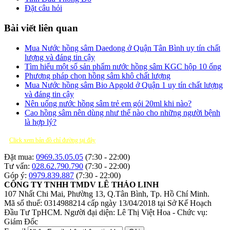
Đặt câu hỏi
Bài viết liên quan
Mua Nước hồng sâm Daedong ở Quận Tân Bình uy tín chất
lượng và đáng tin cậy
Tìm hiểu một số sản phẩm nước hồng sâm KGC hộp 10 ống
Phương pháp chọn hồng sâm khô chất lượng
Mua Nước hồng sâm Bio Apgold ở Quận 1 uy tín chất lượng
và đáng tin cậy
Nên uống nước hồng sâm trẻ em gói 20ml khi nào?
Cao hồng sâm nên dùng như thế nào cho những người bệnh
là hợp lý?
Click xem bản đồ chỉ đường tại đây
Đặt mua:
0969.35.05.05
(7:30 - 22:00)
Tư vấn:
028.62.790.790
(7:30 - 22:00)
Góp ý:
0979.839.887
(7:30 - 22:00)
CÔNG TY TNHH TMDV LÊ THẢO LINH
107 Nhất Chi Mai, Phường 13, Q.Tân Bình, Tp. Hồ Chí Minh.
Mã số thuế: 0314988214 cấp ngày 13/04/2018 tại Sở Kế Hoạch
Đầu Tư TpHCM.
Người đại diện: Lê Thị Việt Hoa - Chức vụ:
Giám Đốc