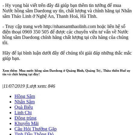
- Hy vọng bài viết trên đây đã giúp bạn thêm tin tưởng để mua
Nước hồng sâm Daedong uy tín, chất lượng và chính hãng tại Nhân
sâm Thảo Linh ở Nghệ An, Thanh Hoá, Hà Tĩnh.
- Truy cập trang web http://nhansamthaolinh.com hoặc liên hệ số
điện thoại 0969 350 505 để được các chuyên viên tư vấn về Nước
hồng sâm Daedong chính hãng chất lượng tại cửa hàng của chúng
tôi.
Hãy để lại bình luận dưới đây để chúng tôi giải đáp những thắc mắc
giúp bạn.
Xem thêm
Mua nước hồng sâm Daedong ở Quảng Bình, Quảng Trị , Thừa thiên Huế uy
tín và chất lượng tại đây!
|
11/07/2019
|
Lượt xem:
846
Hồng Sâm
Nhân Sâm
Quà Biếu
Linh Chi
Đông trùng
Khuyến Mãi
Câu Hỏi Thường Gặp
Tinh Dầu Thông Đỏ