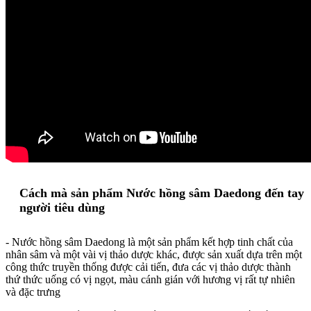
Cách mà sản phẩm Nước hồng sâm Daedong đến tay
người tiêu dùng
- Nước hồng sâm Daedong là một sản phẩm kết hợp tinh chất của
nhân sâm và một vài vị thảo dược khác, được sản xuất dựa trên một
công thức truyền thống được cải tiến, đưa các vị thảo dược thành
thứ thức uống có vị ngọt, màu cánh gián với hương vị rất tự nhiên
và đặc trưng