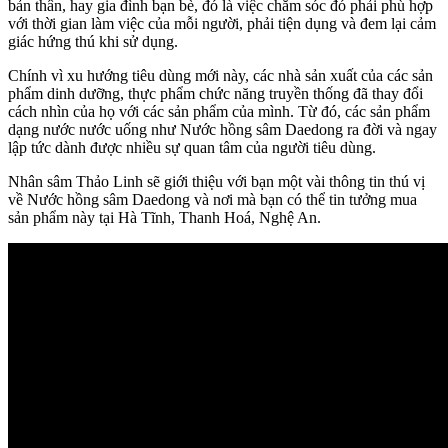
bản thân, hay gia đình bạn bè, đó là việc chăm sóc đó phải phù hợp
với thời gian làm việc của mỗi người, phải tiện dụng và đem lại cảm
giác hứng thú khi sử dụng.
Chính vì xu hướng tiêu dùng mới này, các nhà sản xuất của các sản
phẩm dinh dưỡng, thực phẩm chức năng truyền thống đã thay đổi
cách nhìn của họ với các sản phẩm của mình. Từ đó, các sản phẩm
dạng nước nước uống như Nước hồng sâm Daedong ra đời và ngay
lập tức dành được nhiều sự quan tâm của người tiêu dùng.
Nhân sâm Thảo Linh sẽ giới thiệu với bạn một vài thông tin thú vị
về Nước hồng sâm Daedong và nơi mà bạn có thể tin tưởng mua
sản phẩm này tại Hà Tĩnh, Thanh Hoá, Nghệ An.