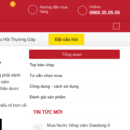
0
Hướng dẫn mua
Hotline:
hàng
0969.35.05.05
u Hỏi Thường Gặp
Đặt câu hỏi
Tổng quan
y
Top bán chạy
g phải dành
Tư vấn chọn mua
g sâm
Công dụng - cách sử dụng
 thảo dược
Đánh giá sản phẩm
hiểu rõ hơn về
TIN TỨC MỚI
Mua Nước hồng sâm Daedong ở
1