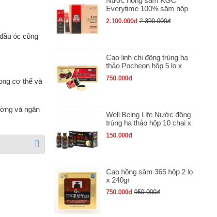
Nước hồng sâm KGC
Everytime 100% sâm hộp
30 gói x 10ml
2.100.000
đ
2.390.000
đ
 đầu óc cũng
Cao linh chi đông trùng hạ
thảo Pocheon hộp 5 lọ x
50gr
750.000
đ
ong cơ thể và
ường và ngăn
Well Being Life Nước đông
trùng hạ thảo hộp 10 chai x
100ml
150.000
đ
Cao hồng sâm 365 hộp 2 lọ
x 240gr
750.000
đ
950.000
đ