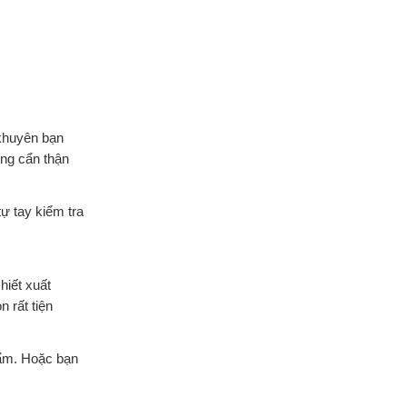
khuyên bạn
ông cẩn thận
ự tay kiểm tra
iết xuất
 rất tiện
ẩm. Hoặc bạn