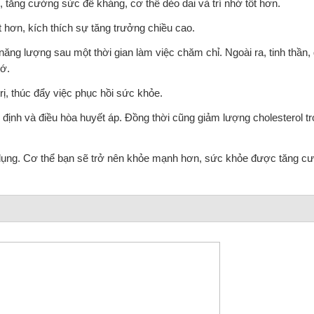
, tăng cường sức đề kháng, cơ thể dẻo dai và trí nhớ tốt hơn.
t hơn, kích thích sự tăng trưởng chiều cao.
năng lượng sau một thời gian làm việc chăm chỉ. Ngoài ra, tinh thần,
hớ.
rị, thúc đẩy việc phục hồi sức khỏe.
ịnh và điều hòa huyết áp. Đồng thời cũng giảm lượng cholesterol tr
 dụng. Cơ thể bạn sẽ trở nên khỏe mạnh hơn, sức khỏe được tăng c