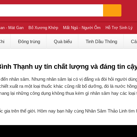
an - Mát Gan
Bổ Xương Khớp
Mất Ngủ - Người Ốm
Hỗ Trợ Sinh Lý
Chi
Đông trùng
Quà biếu
Tinh Dầu Thông
Câ
h Thạnh uy tín chất lượng và đáng tin cậ
đến nhân sâm. Nhưng nhân sâm lại có vị đắng và đòi hỏi người dùn
chiết xuất ra một loại thuốc khác cũng rất bổ dưỡng, đó là nước hồn
mang lại những công dụng không thua kém gì nhân sâm hay các loại
c gia trên thế giới. Hôm nay bạn hãy cùng Nhân Sâm Thảo Linh tìm 