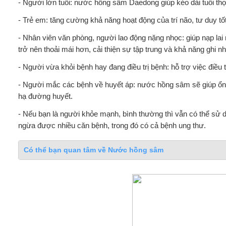
- Người lớn tuổi: nước hồng sâm Daedong giúp kéo dài tuổi thọ
- Trẻ em: tăng cường khả năng hoạt động của trí não, tư duy tố
- Nhân viên văn phòng, người lao động nặng nhọc: giúp nạp lai 
trở nên thoải mái hơn, cải thiện sự tập trung và khả năng ghi n
- Người vừa khỏi bệnh hay đang điều trị bệnh: hỗ trợ việc điều t
- Người mắc các bệnh về huyết áp: nước hồng sâm sẽ giúp ổn đ
hạ đường huyết.
- Nếu bạn là người khỏe mạnh, bình thường thì vẫn có thể sử
ngừa được nhiều căn bệnh, trong đó có cả bệnh ung thư.
Có thể bạn quan tâm về Nước hồng sâm