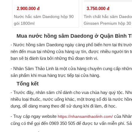
2.900.000 đ
3.750.000 đ
Nước hắc sâm Daedong hộp 90
Tinh chất hắc sâm Daedo
gói 1800ml
Ginssen Premium hộp 30 
10ml
Mua nước hồng sâm Daedong ở Quận Bình Thạ
- Nước hồng sâm Daedong ngày càng phổ biến hơn tại thị trư
nên đến mua tại những cửa hàng uy tín, được nhiều người tin 
bạn sẽ bị đánh lừa bởi những thủ đoạn tinh vi.
- Nhân Sâm Thảo Linh là một cửa hàng chuyên cung cấp những 
sản phẩm khi mua hàng trực tiếp tại cửa hàng.
Tổng kết
- Trước đây, nhân sâm chỉ dành cho vua chúa hay quý tộc. Nh
nhiều loại thuốc, nước uống khác, một trong số đó là nước hồ
dụng, dễ dàng mang theo để sử dụng khi đi làm, đi học.
- Truy cập ngay website
của Nhân 
https://nhansamthaolinh.com/
cũng có thể gọi đến 0969 350 505 để được tư vấn miễn phí. S