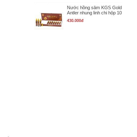
Nước hồng sâm KGS Gold
Antler nhung linh chi hộp 10
ống x 20ml
430.000
đ