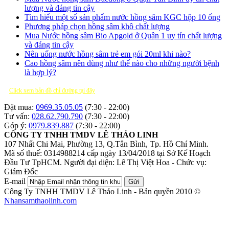
lượng và đáng tin cậy
Tìm hiểu một số sản phẩm nước hồng sâm KGC hộp 10 ống
Phương pháp chọn hồng sâm khô chất lượng
Mua Nước hồng sâm Bio Apgold ở Quận 1 uy tín chất lượng
và đáng tin cậy
Nên uống nước hồng sâm trẻ em gói 20ml khi nào?
Cao hồng sâm nên dùng như thế nào cho những người bệnh
là hợp lý?
Click xem bản đồ chỉ đường tại đây
Đặt mua:
0969.35.05.05
(7:30 - 22:00)
Tư vấn:
028.62.790.790
(7:30 - 22:00)
Góp ý:
0979.839.887
(7:30 - 22:00)
CÔNG TY TNHH TMDV LÊ THẢO LINH
107 Nhất Chi Mai, Phường 13, Q.Tân Bình, Tp. Hồ Chí Minh.
Mã số thuế: 0314988214 cấp ngày 13/04/2018 tại Sở Kế Hoạch
Đầu Tư TpHCM.
Người đại diện: Lê Thị Việt Hoa - Chức vụ:
Giám Đốc
E-mail
Gửi
Công Ty TNHH TMDV Lê Thảo Linh - Bản quyền 2010 ©
Nhansamthaolinh.com