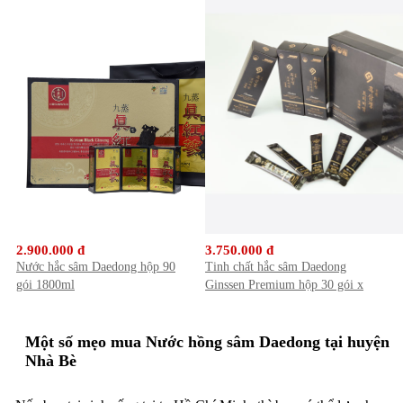
2.900.000 đ
3.750.000 đ
Nước hắc sâm Daedong hộp 90
Tinh chất hắc sâm Daedong
gói 1800ml
Ginssen Premium hộp 30 gói x
10ml
Một số mẹo mua Nước hồng sâm Daedong tại huyện
Nhà Bè