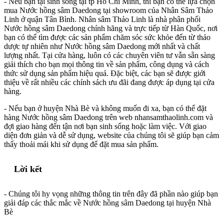
- Nếu bạn tại sinh sống tại tp Hồ Chí Minh, thì bạn có thể lựa chọn
mua Nước hồng sâm Daedong tại showroom của Nhân Sâm Thảo
Linh ở quận Tân Bình. Nhân sâm Thảo Linh là nhà phân phối
Nước hồng sâm Daedong chính hãng và trực tiếp từ Hàn Quốc, nơi
bạn có thể tìm được các sản phẩm chăm sóc sức khỏe đến từ thảo
dược tự nhiên như Nước hồng sâm Daedong mới nhất và chất
lượng nhất. Tại cửa hàng, luôn có các chuyên viên tư vẫn sẵn sàng
giải thích cho bạn mọi thông tin về sản phẩm, công dụng và cách
thức sử dụng sản phẩm hiệu quả. Đặc biệt, các bạn sẽ được giới
thiệu về rất nhiều các chính sách ưu đãi đang được áp dụng tại cửa
hàng.
- Nếu bạn ở huyện Nhà Bè và không muốn đi xa, bạn có thể đặt
hàng Nước hồng sâm Daedong trên web nhansamthaolinh.com và
đợi giao hàng đến tận nơi bạn sinh sống hoặc làm việc. Với giao
diện đơn giản và dễ sử dụng, website của chúng tôi sẽ giúp bạn cảm
thấy thoải mái khi sử dụng để đặt mua sản phẩm.
Lời kết
- Chúng tôi hy vọng những thông tin trên đây đã phần nào giúp bạn
giải đáp các thắc mắc về Nước hồng sâm Daedong tại huyện Nhà
Bè