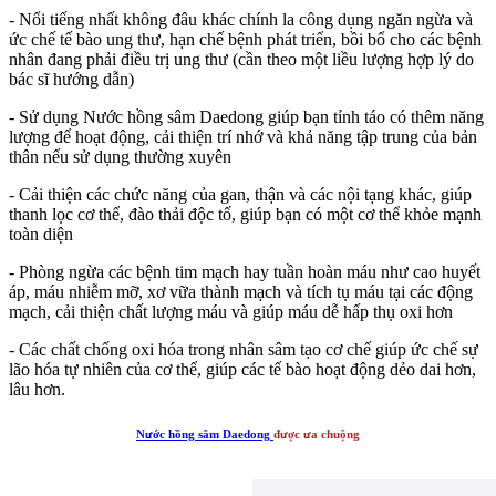
- Nổi tiếng nhất không đâu khác chính la công dụng ngăn ngừa và
ức chế tế bào ung thư, hạn chế bệnh phát triển, bồi bổ cho các bệnh
nhân đang phải điều trị ung thư (cần theo một liều lượng hợp lý do
bác sĩ hướng dẫn)
- Sử dụng Nước hồng sâm Daedong giúp bạn tỉnh táo có thêm năng
lượng để hoạt động, cải thiện trí nhớ và khả năng tập trung của bản
thân nếu sử dụng thường xuyên
- Cải thiện các chức năng của gan, thận và các nội tạng khác, giúp
thanh lọc cơ thể, đào thải độc tố, giúp bạn có một cơ thể khỏe mạnh
toàn diện
- Phòng ngừa các bệnh tim mạch hay tuần hoàn máu như cao huyết
áp, máu nhiễm mỡ, xơ vữa thành mạch và tích tụ máu tại các động
mạch, cải thiện chất lượng máu và giúp máu dễ hấp thụ oxi hơn
- Các chất chống oxi hóa trong nhân sâm tạo cơ chế giúp ức chế sự
lão hóa tự nhiên của cơ thể, giúp các tế bào hoạt động dẻo dai hơn,
lâu hơn.
Nước hồng sâm Daedong
được ưa chuộng