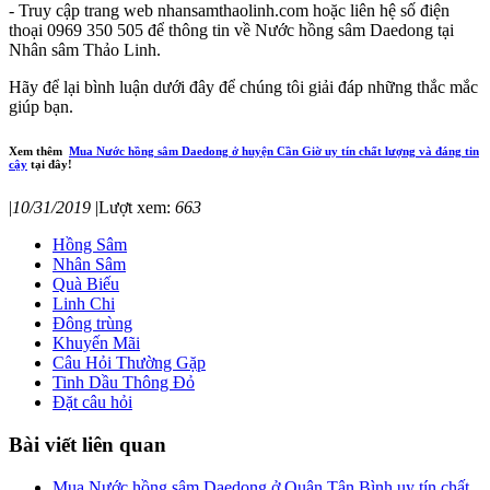
- Truy cập trang web nhansamthaolinh.com hoặc liên hệ số điện
thoại 0969 350 505 để thông tin về Nước hồng sâm Daedong tại
Nhân sâm Thảo Linh.
Hãy để lại bình luận dưới đây để chúng tôi giải đáp những thắc mắc
giúp bạn.
Xem thêm
Mua Nước hồng sâm Daedong ở huyện Cần Giờ uy tín chất lượng và đáng tin
cậy
tại đây!
|
10/31/2019
|
Lượt xem:
663
Hồng Sâm
Nhân Sâm
Quà Biếu
Linh Chi
Đông trùng
Khuyến Mãi
Câu Hỏi Thường Gặp
Tinh Dầu Thông Đỏ
Đặt câu hỏi
Bài viết liên quan
Mua Nước hồng sâm Daedong ở Quận Tân Bình uy tín chất