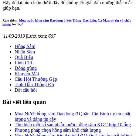
Hãy để lại bình luận dưới đây để chúng tôi giải đáp những thắc mắc
giúp bạn.
Xem thêm
Mua nước hồng sâm Daedong ở Sóc Trăng, Bạc Liêu, Cà Mau uy tín và chất
lượng
tại đây!
|
11/03/2019
|
Lượt xem:
667
Hồng Sâm
Nhân Sâm
Quà Biếu
Linh Chi
Đông trùng
Khuyến Mãi
Câu Hỏi Thường Gặp
Tinh Dầu Thông Đỏ
Đặt câu hỏi
Bài viết liên quan
Mua Nước hồng sâm Daedong ở Quận Tân Bình uy tín chất
lượng và đáng tin cậy
Tìm hiểu một số sản phẩm nước hồng sâm KGC hộp 10 ống
Phương pháp chọn hồng sâm khô chất lượng
Mua Nước hồng sâm Bio Apgold ở Quận 1 uy tín chất lượng