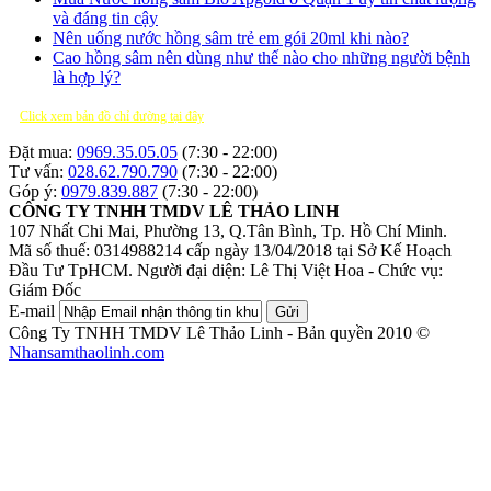
và đáng tin cậy
Nên uống nước hồng sâm trẻ em gói 20ml khi nào?
Cao hồng sâm nên dùng như thế nào cho những người bệnh
là hợp lý?
Click xem bản đồ chỉ đường tại đây
Đặt mua:
0969.35.05.05
(7:30 - 22:00)
Tư vấn:
028.62.790.790
(7:30 - 22:00)
Góp ý:
0979.839.887
(7:30 - 22:00)
CÔNG TY TNHH TMDV LÊ THẢO LINH
107 Nhất Chi Mai, Phường 13, Q.Tân Bình, Tp. Hồ Chí Minh.
Mã số thuế: 0314988214 cấp ngày 13/04/2018 tại Sở Kế Hoạch
Đầu Tư TpHCM.
Người đại diện: Lê Thị Việt Hoa - Chức vụ:
Giám Đốc
E-mail
Gửi
Công Ty TNHH TMDV Lê Thảo Linh - Bản quyền 2010 ©
Nhansamthaolinh.com