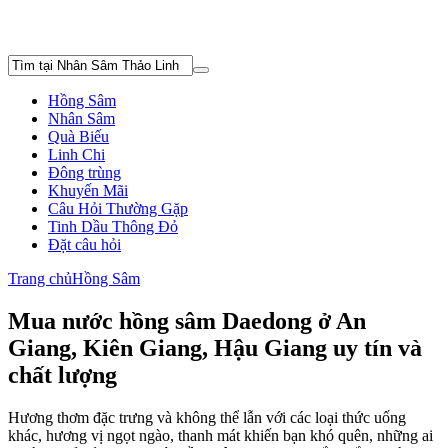
Hồng Sâm
Nhân Sâm
Quà Biếu
Linh Chi
Đông trùng
Khuyến Mãi
Câu Hỏi Thường Gặp
Tinh Dầu Thông Đỏ
Đặt câu hỏi
Trang chủ
Hồng Sâm
Mua nước hồng sâm Daedong ở An
Giang, Kiên Giang, Hậu Giang uy tín và
chất lượng
Hương thơm đặc trưng và không thể lẫn với các loại thức uống
khác, hương vị ngọt ngào, thanh mát khiến bạn khó quên, những ai