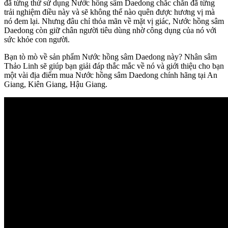
đã từng thử sử dụng Nước hồng sâm Daedong chắc chắn đã từng
trải nghiệm điều này và sẽ không thể nào quên được hương vị mà
nó đem lại. Nhưng đâu chỉ thỏa mãn về mặt vị giác, Nước hồng sâm
Daedong còn giữ chân người tiêu dùng nhờ công dụng của nó với
sức khỏe con người.
Bạn tò mò về sản phẩm Nước hồng sâm Daedong này? Nhân sâm
Thảo Linh sẽ giúp bạn giải đáp thắc mắc về nó và giới thiệu cho bạn
một vài địa điểm mua Nước hồng sâm Daedong chính hãng tại An
Giang, Kiên Giang, Hậu Giang.