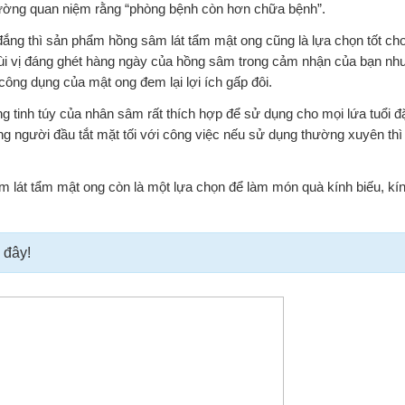
ường quan niệm rằng “phòng bệnh còn hơn chữa bệnh”.
ắng thì sản phẩm hồng sâm lát tẩm mật ong cũng là lựa chọn tốt cho
ùi vị đáng ghét hàng ngày của hồng sâm trong cảm nhận của bạn nh
g dụng của mật ong đem lại lợi ích gấp đôi.
tinh túy của nhân sâm rất thích hợp để sử dụng cho mọi lứa tuổi đặc
g người đầu tắt mặt tối với công việc nếu sử dụng thường xuyên thì
lát tẩm mật ong còn là một lựa chọn để làm món quà kính biếu, kí
 đây!