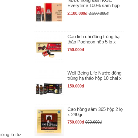
Nước hồng sâm KGC
Everytime 100% sâm hộp
30 gói x 10ml
2.100.000
đ
2.390.000
đ
Cao linh chi đông trùng hạ
thảo Pocheon hộp 5 lọ x
50gr
750.000
đ
Well Being Life Nước đông
trùng hạ thảo hộp 10 chai x
100ml
150.000
đ
Cao hồng sâm 365 hộp 2 lọ
x 240gr
750.000
đ
950.000
đ
ững lời tư