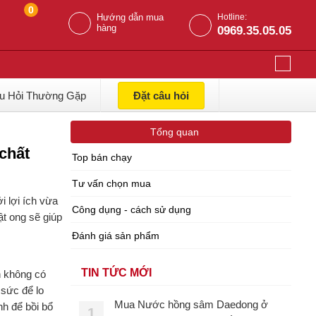
0
Hướng dẫn mua
Hotline:
hàng
0969.35.05.05
u Hỏi Thường Gặp
Đặt câu hỏi
Tổng quan
chất
Top bán chạy
Tư vấn chọn mua
 lợi ích vừa
Công dụng - cách sử dụng
t ong sẽ giúp
Đánh giá sản phẩm
TIN TỨC MỚI
n không có
 sức để lo
Mua Nước hồng sâm Daedong ở
h để bồi bổ
1