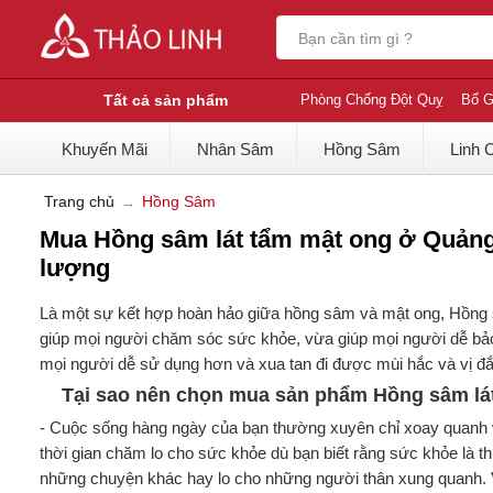
Tất cả sản phẩm
Phòng Chống Đột Quỵ
Bổ G
Khuyến Mãi
Nhân Sâm
Hồng Sâm
Linh 
Trang chủ
Hồng Sâm
Mua Hồng sâm lát tẩm mật ong ở Quảng 
lượng
Là một sự kết hợp hoàn hảo giữa hồng sâm và mật ong, Hồng s
giúp mọi người chăm sóc sức khỏe, vừa giúp mọi người dễ bảo 
mọi người dễ sử dụng hơn và xua tan đi được mùi hắc và vị đ
Tại sao nên chọn mua sản phẩm Hồng sâm lá
- Cuộc sống hàng ngày của bạn thường xuyên chỉ xoay quanh vớ
thời gian chăm lo cho sức khỏe dù bạn biết rằng sức khỏe là t
những chuyện khác hay lo cho những người thân xung quanh. V