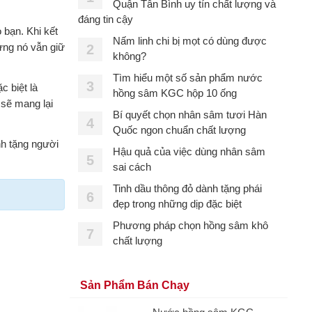
Quận Tân Bình uy tín chất lượng và
đáng tin cậy
 bạn. Khi kết
Nấm linh chi bị mọt có dùng được
ưng nó vẫn giữ
2
không?
Tìm hiểu một số sản phẩm nước
3
 biệt là
hồng sâm KGC hộp 10 ống
 sẽ mang lại
Bí quyết chọn nhân sâm tươi Hàn
4
Quốc ngon chuẩn chất lượng
nh tặng người
Hậu quả của việc dùng nhân sâm
5
sai cách
Tinh dầu thông đỏ dành tặng phái
6
đẹp trong những dịp đặc biệt
Phương pháp chọn hồng sâm khô
7
chất lượng
Sản Phẩm Bán Chạy