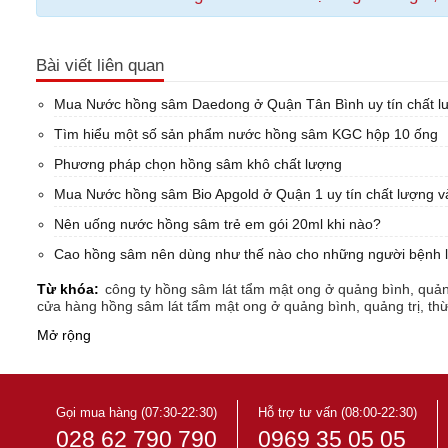
Bài viết liên quan
Mua Nước hồng sâm Daedong ở Quận Tân Bình uy tín chất lư
Tìm hiểu một số sản phẩm nước hồng sâm KGC hộp 10 ống
Phương pháp chọn hồng sâm khô chất lượng
Mua Nước hồng sâm Bio Apgold ở Quận 1 uy tín chất lượng và
Nên uống nước hồng sâm trẻ em gói 20ml khi nào?
Cao hồng sâm nên dùng như thế nào cho những người bệnh l
Từ khóa:
công ty hồng sâm lát tẩm mật ong ở quảng bình, quảng 
cửa hàng hồng sâm lát tẩm mật ong ở quảng bình, quảng trị, thừa
nhà nhập khẩu hồng sâm lát tẩm mật ong ở quảng bình, quảng trị,
Mở rộng
nhà phân phối hồng sâm lát tẩm mật ong ở quảng bình, quảng trị,
showroom hồng sâm lát tẩm mật ong ở quảng bình, quảng trị, thừ
Đại lý hồng sâm lát tẩm mật ong ở quảng bình, quảng trị, thừa th
Địa chỉ mua hồng sâm lát tẩm mật ong ở quảng bình, quảng trị, t
Địa điểm mua hồng sâm lát tẩm mật ong ở quảng bình, quảng trị,
Gọi mua hàng (07:30-22:30)
Hỗ trợ tư vấn (08:00-22:30)
028 62 790 790
0969 35 05 05