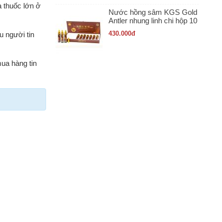
 thuốc lớn ở
Nước hồng sâm KGS Gold
Antler nhung linh chi hộp 10
ống x 20ml
430.000
đ
u người tin
mua hàng tin