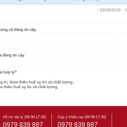
|
03/18/2019
|
ợng và đáng tin cậy
 đáng tin cậy
à hợp lý?
trị, thừa thiên huế uy tín và chất lượng,
 thiên huế uy tín và chất lượng,
 thừa thiên huế uy tín và chất lượng,
 thừa thiên huế uy tín và chất lượng,
a thiên huế uy tín và chất lượng,
iên huế uy tín và chất lượng,
hừa thiên huế uy tín và chất lượng,
 thừa thiên huế uy tín và chất lượng
Hỗ trợ đại lý (08:00-17:30)
Góp ý khiếu nại (08:00-17:30)
0979 839 887
0979 839 887