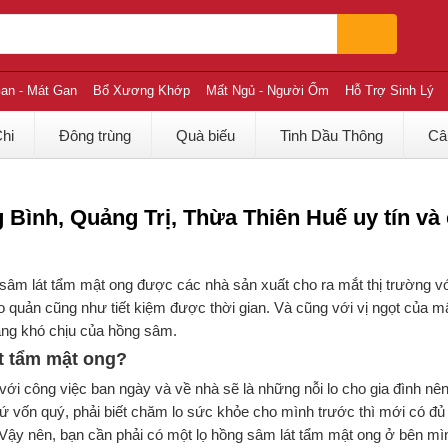
an - Mát Gan
Bổ Xương Khớp
Mất Ngủ - Người Ốm
Hỗ Trợ Sinh Lý
Chi
Đông trùng
Quà biếu
Tinh Dầu Thông
Câ
Bình, Quảng Trị, Thừa Thiên Huế uy tín và 
âm lát tẩm mật ong được các nhà sản xuất cho ra mắt thị trường với
quản cũng như tiết kiệm được thời gian. Và cũng với vị ngọt của mậ
ắng khó chịu của hồng sâm.
t tẩm mật ong?
i công việc ban ngày và về nhà sẽ là những nỗi lo cho gia đình nê
hứ vốn quý, phải biết chăm lo sức khỏe cho mình trước thì mới có đủ
ậy nên, bạn cần phải có một lọ hồng sâm lát tẩm mật ong ở bên mìn