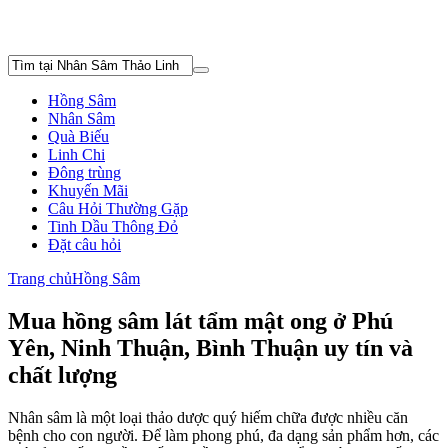
Hồng Sâm
Nhân Sâm
Quà Biếu
Linh Chi
Đông trùng
Khuyến Mãi
Câu Hỏi Thường Gặp
Tinh Dầu Thông Đỏ
Đặt câu hỏi
Trang chủ
Hồng Sâm
Mua hồng sâm lát tẩm mật ong ở Phú
Yên, Ninh Thuận, Bình Thuận uy tín và
chất lượng
Nhân sâm là một loại thảo dược quý hiếm chữa được nhiều căn
bệnh cho con người. Để làm phong phú, đa dạng sản phẩm hơn, các