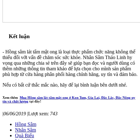
Kết luận
- Hồng sâm lát tẩm mật ong là loại thực phẩm chức năng không thể
thiếu đối với vấn đề chăm sóc sức khỏe. Nhân Sâm Thảo Linh hy
vọng qua những chia sẻ trên đây sẽ giúp bạn đọc và người dùng có
thêm những thông tin tham khảo để lựa chọn cho mình sản phẩm
phù hợp từ cửa hàng phân phối hàng chính hãng, uy tín và đảm bảo.
Nếu có bất cứ thắc mắc nào, hãy để lại bình luận bên dưới nhé.
Xem thêm
Mua Hồng sâm lát tẩm mật ong ở Kon Tum, Gia Lai, Đắc Lắc, Đắc Nông uy
tín và chất lượng
tại đây!
|
06/06/2019
|
Lượt xem:
743
Hồng Sâm
Nhân Sâm
Quà Biếu