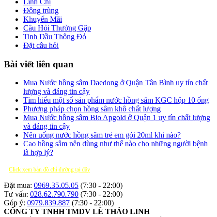
Linh Chi
Đông trùng
Khuyến Mãi
Câu Hỏi Thường Gặp
Tinh Dầu Thông Đỏ
Đặt câu hỏi
Bài viết liên quan
Mua Nước hồng sâm Daedong ở Quận Tân Bình uy tín chất
lượng và đáng tin cậy
Tìm hiểu một số sản phẩm nước hồng sâm KGC hộp 10 ống
Phương pháp chọn hồng sâm khô chất lượng
Mua Nước hồng sâm Bio Apgold ở Quận 1 uy tín chất lượng
và đáng tin cậy
Nên uống nước hồng sâm trẻ em gói 20ml khi nào?
Cao hồng sâm nên dùng như thế nào cho những người bệnh
là hợp lý?
Click xem bản đồ chỉ đường tại đây
Đặt mua:
0969.35.05.05
(7:30 - 22:00)
Tư vấn:
028.62.790.790
(7:30 - 22:00)
Góp ý:
0979.839.887
(7:30 - 22:00)
CÔNG TY TNHH TMDV LÊ THẢO LINH