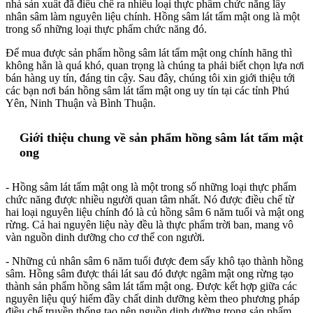
nhà sản xuất đã điều chế ra nhiều loại thực phẩm chức năng lấy
nhân sâm làm nguyên liệu chính. Hồng sâm lát tẩm mật ong là một
trong số những loại thực phẩm chức năng đó.
Để mua được sản phẩm hồng sâm lát tẩm mật ong chính hãng thì
không hẳn là quá khó, quan trọng là chúng ta phải biết chọn lựa nơi
bán hàng uy tín, đáng tin cậy. Sau đây, chúng tôi xin giới thiệu tới
các bạn nơi bán hồng sâm lát tẩm mật ong uy tín tại các tỉnh Phú
Yên, Ninh Thuận và Bình Thuận.
Giới thiệu chung về sản phẩm hồng sâm lát tẩm mật
ong
- Hồng sâm lát tẩm mật ong là một trong số những loại thực phẩm
chức năng được nhiều người quan tâm nhất. Nó được điều chế từ
hai loại nguyên liệu chính đó là củ hồng sâm 6 năm tuổi và mật ong
rừng. Cả hai nguyên liệu này đều là thực phẩm trời ban, mang vô
vàn nguồn dinh dưỡng cho cơ thể con người.
- Những củ nhân sâm 6 năm tuổi được đem sấy khô tạo thành hồng
sâm. Hồng sâm được thái lát sau đó được ngâm mật ong rừng tạo
thành sản phẩm hồng sâm lát tẩm mật ong. Được kết hợp giữa các
nguyên liệu quý hiếm đầy chất dinh dưỡng kèm theo phương pháp
điều chế truyền thống tạo nên nguồn dinh dưỡng trong sản phẩm