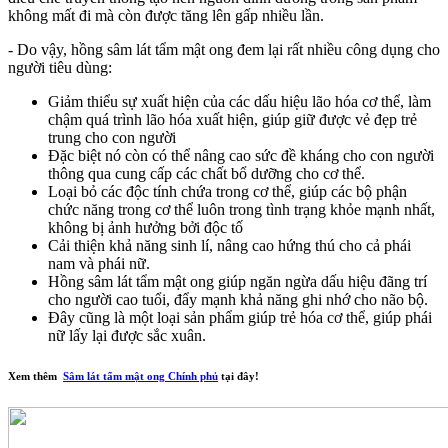
không mất đi mà còn được tăng lên gấp nhiều lần.
- Do vậy, hồng sâm lát tẩm mật ong đem lại rất nhiều công dụng cho
người tiêu dùng:
Giảm thiểu sự xuất hiện của các dấu hiệu lão hóa cơ thể, làm
chậm quá trình lão hóa xuất hiện, giúp giữ được vẻ đẹp trẻ
trung cho con người
Đặc biệt nó còn có thể nâng cao sức đề kháng cho con người
thông qua cung cấp các chất bổ dưỡng cho cơ thể.
Loại bỏ các độc tính chứa trong cơ thể, giúp các bộ phận
chức năng trong cơ thể luôn trong tình trạng khỏe mạnh nhất,
không bị ảnh hưởng bởi độc tố
Cải thiện khả năng sinh lí, nâng cao hứng thú cho cả phái
nam và phái nữ.
Hồng sâm lát tẩm mật ong giúp ngăn ngừa dấu hiệu đãng trí
cho người cao tuổi, đẩy mạnh khả năng ghi nhớ cho não bộ.
Đây cũng là một loại sản phẩm giúp trẻ hóa cơ thể, giúp phái
nữ lấy lại được sắc xuân.
Xem thêm
Sâm lát tẩm mật ong Chính phủ
tại đây!