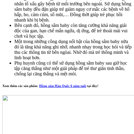
nhân tố xấu gây bệnh từ môi trường bên ngoài. Sử dụng hồng
sâm baby đều đặn giúp trẻ giảm nguy cơ mắc các bệnh về hô
hấp, ho, cảm cúm, sổ mũi,… Đồng thời giúp trẻ phục hồi
nhanh khi bị bệnh.
Bên cạnh đó, hồng sâm baby còn tăng cường khả năng giải
độc của gan, hạn chế mẩn ngứa, dị ứng, để trẻ thoải mái vui
chơi và học tập.
Một trong những công dụng nổi bật của hồng sâm baby nữa
đó là tăng khả năng ghi nhớ, nhanh nhạy trong học hỏi và tiếp
thu các thông tin từ bên ngòai. Nhờ đó mà trẻ thông minh và
linh hoạt hơn.
Phụ huynh cũng có thể sử dụng hồng sâm baby sau giờ học
tập căng thẳng như một giải pháp để trẻ thư giãn tinh thần,
chống lại căng thẳng và mệt mỏi.
Xem thêm các sản phẩm
Hồng sâm Hàn Quốc 6 năm tuổi
tại đây!