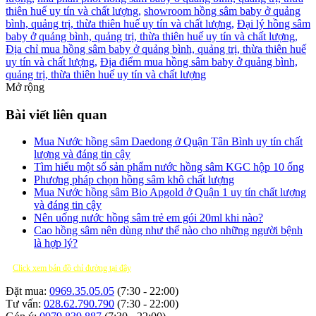
thiên huế uy tín và chất lượng,
showroom hồng sâm baby ở quảng
bình, quảng trị, thừa thiên huế uy tín và chất lượng,
Đại lý hồng sâm
baby ở quảng bình, quảng trị, thừa thiên huế uy tín và chất lượng,
Địa chỉ mua hồng sâm baby ở quảng bình, quảng trị, thừa thiên huế
uy tín và chất lượng,
Địa điểm mua hồng sâm baby ở quảng bình,
quảng trị, thừa thiên huế uy tín và chất lượng
Mở rộng
Bài viết liên quan
Mua Nước hồng sâm Daedong ở Quận Tân Bình uy tín chất
lượng và đáng tin cậy
Tìm hiểu một số sản phẩm nước hồng sâm KGC hộp 10 ống
Phương pháp chọn hồng sâm khô chất lượng
Mua Nước hồng sâm Bio Apgold ở Quận 1 uy tín chất lượng
và đáng tin cậy
Nên uống nước hồng sâm trẻ em gói 20ml khi nào?
Cao hồng sâm nên dùng như thế nào cho những người bệnh
là hợp lý?
Click xem bản đồ chỉ đường tại đây
Đặt mua:
0969.35.05.05
(7:30 - 22:00)
Tư vấn:
028.62.790.790
(7:30 - 22:00)