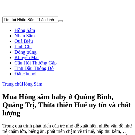
Hồng Sâm
Nhân Sâm
Quà Biếu
Linh Chi
Đông trùng
Khuyến Mãi
Câu Hỏi Thường Gặp
Tinh Dầu Thông Đỏ
Đặt câu hỏi
Trang chủ
Hồng Sâm
Mua Hồng sâm baby ở Quảng Bình,
Quảng Trị, Thừa thiên Huế uy tín và chất
lượng
Trong quá trình phát triển của trẻ nhỏ dễ xuất hiện nhiều vấn đề như
trẻ chậm lớn, biếng ăn, phát triển chậm về trí tuệ, hấp thu kém,…