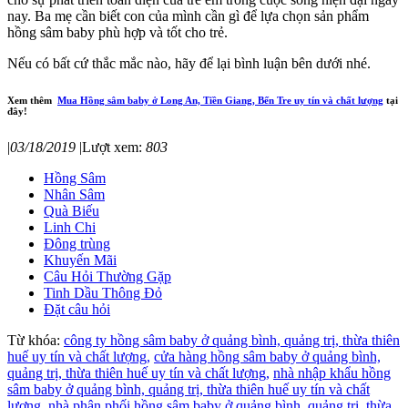
nay. Ba mẹ cần biết con của mình cần gì để lựa chọn sản phẩm
hồng sâm baby phù hợp và tốt cho trẻ.
Nếu có bất cứ thắc mắc nào, hãy để lại bình luận bên dưới nhé.
Xem thêm
Mua Hồng sâm baby ở Long An, Tiền Giang, Bến Tre uy tín và chất lượng
tại
đây!
|
03/18/2019
|
Lượt xem:
803
Hồng Sâm
Nhân Sâm
Quà Biếu
Linh Chi
Đông trùng
Khuyến Mãi
Câu Hỏi Thường Gặp
Tinh Dầu Thông Đỏ
Đặt câu hỏi
Từ khóa:
công ty hồng sâm baby ở quảng bình, quảng trị, thừa thiên
huế uy tín và chất lượng,
cửa hàng hồng sâm baby ở quảng bình,
quảng trị, thừa thiên huế uy tín và chất lượng,
nhà nhập khẩu hồng
sâm baby ở quảng bình, quảng trị, thừa thiên huế uy tín và chất
lượng,
nhà phân phối hồng sâm baby ở quảng bình, quảng trị, thừa