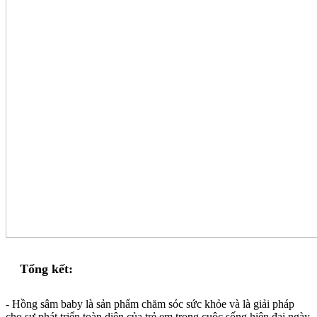
Tổng kết:
- Hồng sâm baby là sản phẩm chăm sóc sức khỏe và là giải pháp
cho sự phát triển toàn diện của trẻ em trong cuộc sống hiện đại ngày