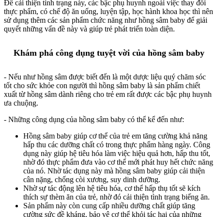
Để cải thiện tình trạng này, các bậc phụ huynh ngoài việc thay đổi
thực phẩm, có chế độ ăn uống, luyện tập, học hành khoa học thì nên
sử dụng thêm các sản phẩm chức năng như hồng sâm baby để giải
quyết những vấn đề này và giúp trẻ phát triển toàn diện.
Khám phá công dụng tuyệt vời của hồng sâm baby
- Nếu như hồng sâm được biết đến là một dược liệu quý chăm sóc
tốt cho sức khỏe con người thì hồng sâm baby là sản phẩm chiết
xuất từ hồng sâm dành riêng cho trẻ em rất được các bậc phụ huynh
ưa chuộng.
- Những công dụng của hồng sâm baby có thể kể đến như:
Hồng sâm baby giúp cơ thể của trẻ em tăng cường khả năng
hấp thu các dưỡng chất có trong thực phẩm hàng ngày. Công
dụng này giúp hệ tiêu hóa làm việc hiệu quả hơn, hấp thu tốt,
nhờ đó thực phẩm đưa vào cơ thể mới phát huy hết chức năng
của nó. Nhờ tác dụng này mà hồng sâm baby giúp cải thiện
cân nặng, chống còi xương, suy dinh dưỡng.
Nhờ sự tác động lên hệ tiêu hóa, cơ thể hấp thụ tốt sẽ kích
thích sự thèm ăn của trẻ, nhờ đó cải thiện tình trạng biếng ăn.
Sản phẩm này còn cung cấp nhiều dưỡng chất giúp tăng
cường sức đề kháng, bảo vệ cơ thể khỏi tác hại của những