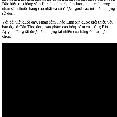
Đặc biệt, cao hồng sâm là chế phẩm có hàm lượng tinh chất trong
nhân sâm thuộc hàng cao nhất và rất được người cao tuổi ưa chuộng
sử dụng.
Với bài viết dưới đây, Nhân sâm Thảo Linh xin được giới thiệu với
bạn đọc ở Cần Thơ, dòng sản phẩm cao hồng sâm của hãng Bio
Apgold đang rất được ưa chuộng tại nhiều cửa hàng để bạn lựa
chọn.