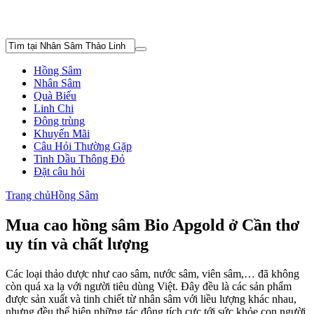
Hồng Sâm
Nhân Sâm
Quà Biếu
Linh Chi
Đông trùng
Khuyến Mãi
Câu Hỏi Thường Gặp
Tinh Dầu Thông Đỏ
Đặt câu hỏi
Trang chủ
Hồng Sâm
Mua cao hồng sâm Bio Apgold ở Cần thơ
uy tín và chất lượng
Các loại thảo dược như cao sâm, nước sâm, viên sâm,… đã không
còn quá xa lạ với người tiêu dùng Việt. Đây đều là các sản phẩm
được sản xuất và tinh chiết từ nhân sâm với liều lượng khác nhau,
nhưng đều thể hiện những tác động tích cực tới sức khỏe con người.