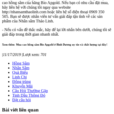
cao hồng sâm của hãng Bio Apgold. Nếu bạn có nhu cầu đặt mua,
hãy liên hệ với chúng tôi ngay qua website
http://nhansamthaolinh.com hoặc liên hệ số điện thoại 0969 350
505. Bạn sẽ được nhân viên tư vấn giải đáp tận tình về các sản
phẩm của Nhân sâm Thảo Linh.
- Nếu có vấn đề thắc mắc, hãy để lại lời nhắn bên dưới, chúng tôi sẽ
giải đáp trong thời gian nhanh nhất.
Xem thêm
Mua cao hồng sâm Bio Apgold ở Bình Dương uy tín và chất lượng tại đây!
|
11/17/2019
|
Lượt xem:
701
Hồng Sâm
Nhân Sâm
Quà Biếu
Linh Chi
Đông trùng
Khuyến Mãi
Câu Hỏi Thường Gặp
Tinh Dầu Thông Đỏ
Đặt câu hỏi
Bài viết liên quan