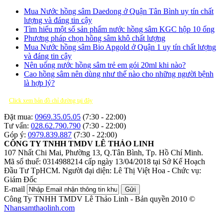
Mua Nước hồng sâm Daedong ở Quận Tân Bình uy tín chất
lượng và đáng tin cậy
Tìm hiểu một số sản phẩm nước hồng sâm KGC hộp 10 ống
Phương pháp chọn hồng sâm khô chất lượng
Mua Nước hồng sâm Bio Apgold ở Quận 1 uy tín chất lượng
và đáng tin cậy
Nên uống nước hồng sâm trẻ em gói 20ml khi nào?
Cao hồng sâm nên dùng như thế nào cho những người bệnh
là hợp lý?
Click xem bản đồ chỉ đường tại đây
Đặt mua:
0969.35.05.05
(7:30 - 22:00)
Tư vấn:
028.62.790.790
(7:30 - 22:00)
Góp ý:
0979.839.887
(7:30 - 22:00)
CÔNG TY TNHH TMDV LÊ THẢO LINH
107 Nhất Chi Mai, Phường 13, Q.Tân Bình, Tp. Hồ Chí Minh.
Mã số thuế: 0314988214 cấp ngày 13/04/2018 tại Sở Kế Hoạch
Đầu Tư TpHCM.
Người đại diện: Lê Thị Việt Hoa - Chức vụ:
Giám Đốc
E-mail
Gửi
Công Ty TNHH TMDV Lê Thảo Linh - Bản quyền 2010 ©
Nhansamthaolinh.com