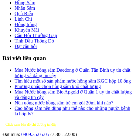
Hồng Sâm
Nhân Sâm
Quà Biếu
Linh Chi
Đông trùng
Khuyến Mãi
Câu Hỏi Thường Gặp
Tinh Dầu Thông Đỏ
Đặt câu hỏi
Bài viết liên quan
Mua Nước hồng sâm Daedong ở Quận Tân Bình uy tín chất
lượng và đáng tin cậy
Tìm hiểu một số sản phẩm nước hồng sâm KGC hộp 10 ống
Phương pháp chọn hồng sâm khô chất lượng
Mua Nước hồng sâm Bio Apgold ở Quận 1 uy tín chất lượng
và đáng tin cậy
Nên uống nước hồng sâm trẻ em gói 20ml khi nào?
Cao hồng sâm nên dùng như thế nào cho những người bệnh
là hợp lý?
Click xem bản đồ chỉ đường tại đây
Đặt mua:
0969.35.05.05
(7:30 - 22:00)