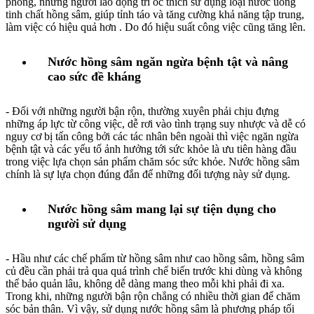
phòng, những người lao động trí óc thích sử dụng loại nước uống
tinh chất hồng sâm, giúp tỉnh táo và tăng cường khả năng tập trung,
làm việc có hiệu quả hơn . Do đó hiệu suất công việc cũng tăng lên.
Nước hồng sâm ngăn ngừa bệnh tật và nâng
cao sức đề kháng
- Đối với những người bận rộn, thường xuyên phải chịu đựng
những áp lực từ công việc, dễ rơi vào tình trạng suy nhược và dễ có
nguy cơ bị tấn công bởi các tác nhân bên ngoài thì việc ngăn ngừa
bệnh tật và các yếu tố ảnh hưởng tới sức khỏe là ưu tiên hàng đầu
trong việc lựa chọn sản phẩm chăm sóc sức khỏe. Nước hồng sâm
chính là sự lựa chọn đúng đắn để những đối tượng này sử dụng.
Nước hồng sâm mang lại sự tiện dụng cho
người sử dụng
- Hầu như các chế phẩm từ hồng sâm như cao hồng sâm, hồng sâm
củ đều cần phải trả qua quá trình chế biến trước khi dùng và không
thể bảo quản lâu, không dễ dàng mang theo mỗi khi phải đi xa.
Trong khi, những người bận rộn chẳng có nhiều thời gian để chăm
sóc bản thân. Vì vậy, sử dụng nước hồng sâm là phương pháp tối