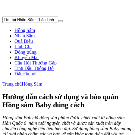
Hồng Sâm
Nhân Sâm
Quà Biếu
Linh Chi
Đông trùng
Khuyến Mãi
Câu Hỏi Thường Gặp
Tinh Dầu Thông Đỏ
Đặt câu hỏi
Trang chủ
Hồng Sâm
Hướng dẫn cách sử dụng và bảo quản
Hồng sâm Baby đúng cách
Hồng sâm Baby là dòng sản phẩm được chiết xuất từ hồng sâm
Hàn Quốc 6 năm tuổi nguyên chất và được sản xuất trên dây
chuyền công nghệ tiên tiến hiện đại. Sử dụng hồng sâm Baby mang
tới giải pháp chăm sóc và bảo vệ sức khỏe toàn diện đối với trẻ.