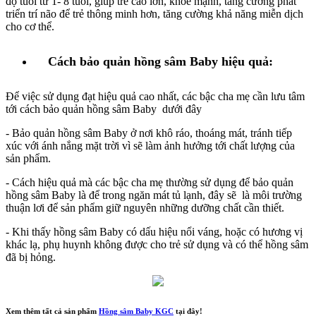
độ tuổi từ 1- 8 tuổi, giúp trẻ cao lớn, khỏe mạnh, tăng cường phát
triển trí não để trẻ thông minh hơn, tăng cường khả năng miễn dịch
cho cơ thể.
Cách bảo quản hồng sâm Baby hiệu quả:
Để việc sử dụng đạt hiệu quả cao nhất, các bậc cha mẹ cần lưu tâm
tới cách bảo quản hồng sâm Baby dưới đây
- Bảo quản hồng sâm Baby ở nơi khô ráo, thoáng mát, tránh tiếp
xúc với ánh nắng mặt trời vì sẽ làm ảnh hưởng tới chất lượng của
sản phẩm.
- Cách hiệu quả mà các bậc cha mẹ thường sử dụng để bảo quản
hồng sâm Baby là để trong ngăn mát tủ lạnh, đây sẽ là môi trường
thuận lơi để sản phẩm giữ nguyên những dưỡng chất cần thiết.
- Khi thấy hồng sâm Baby có dấu hiệu nổi váng, hoặc có hương vị
khác lạ, phụ huynh không được cho trẻ sử dụng và có thể hồng sâm
đã bị hỏng.
Xem thêm tất cả sản phẩm
Hồng sâm Baby KGC
tại đây!