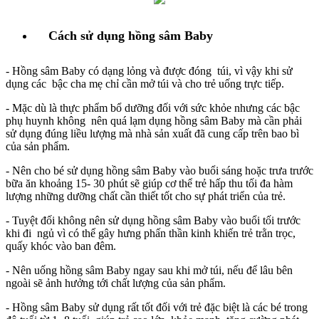
Cách sử dụng hồng sâm Baby
- Hồng sâm Baby có dạng lỏng và được đóng túi, vì vậy khi sử
dụng các bậc cha mẹ chỉ cần mở túi và cho trẻ uống trực tiếp.
- Mặc dù là thực phẩm bổ dưỡng đối với sức khỏe nhưng các bậc
phụ huynh không nên quá lạm dụng hồng sâm Baby mà cần phải
sử dụng đúng liều lượng mà nhà sản xuất đã cung cấp trên bao bì
của sản phẩm.
- Nên cho bé sử dụng hồng sâm Baby vào buổi sáng hoặc trưa trước
bữa ăn khoảng 15- 30 phút sẽ giúp cơ thể trẻ hấp thu tối đa hàm
lượng những dưỡng chất cần thiết tốt cho sự phát triển của trẻ.
- Tuyệt đối không nên sử dụng hồng sâm Baby vào buổi tối trước
khi đi ngủ vì có thể gây hưng phấn thần kinh khiến trẻ trằn trọc,
quấy khóc vào ban đêm.
- Nên uống hồng sâm Baby ngay sau khi mở túi, nếu để lâu bên
ngoài sẽ ảnh hưởng tới chất lượng của sản phẩm.
- Hồng sâm Baby sử dụng rất tốt đối với trẻ đặc biệt là các bé trong