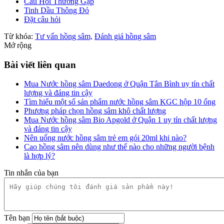
Câu Hỏi Thường Gặp
Tinh Dầu Thông Đỏ
Đặt câu hỏi
Từ khóa:
Tư vấn hồng sâm,
Đánh giá hồng sâm
Mở rộng
Bài viết liên quan
Mua Nước hồng sâm Daedong ở Quận Tân Bình uy tín chất
lượng và đáng tin cậy
Tìm hiểu một số sản phẩm nước hồng sâm KGC hộp 10 ống
Phương pháp chọn hồng sâm khô chất lượng
Mua Nước hồng sâm Bio Apgold ở Quận 1 uy tín chất lượng
và đáng tin cậy
Nên uống nước hồng sâm trẻ em gói 20ml khi nào?
Cao hồng sâm nên dùng như thế nào cho những người bệnh
là hợp lý?
Tin nhắn của bạn
Tên bạn