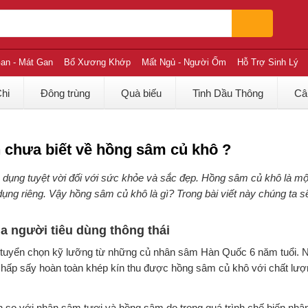
an - Mát Gan
Bổ Xương Khớp
Mất Ngủ - Người Ốm
Hỗ Trợ Sinh Lý
Chi
Đông trùng
Quà biếu
Tinh Dầu Thông
Câ
 chưa biết về hồng sâm củ khô ?
ụng tuyệt vời đối với sức khỏe và sắc đẹp. Hồng sâm củ khô là một
 dụng riêng. Vậy hồng sâm củ khô là gì? Trong bài viết này chúng ta s
 người tiêu dùng thông thái
 tuyển chọn kỹ lưỡng từ những củ nhân sâm Hàn Quốc 6 năm tuổi. 
ình hấp sấy hoàn toàn khép kín thu được hồng sâm củ khô với chất lư
 so với nhân sâm tươi và hồng sâm do trong quá trình chế biến nhâ