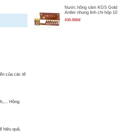
Nước hồng sâm KGS Gold
Antler nhung linh chi hộp 10
ống x 20ml
430.000
đ
ển của các tế
ạch,… Hồng
ể hiệu quả.