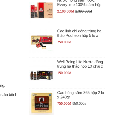
Nước hồng sâm KGC
Everytime 100% sâm hộp
30 gói x 10ml
2.100.000
đ
2.390.000
đ
Cao linh chi đông trùng hạ
thảo Pocheon hộp 5 lọ x
50gr
750.000
đ
Well Being Life Nước đông
trùng hạ thảo hộp 10 chai x
100ml
150.000
đ
ng.
Cao hồng sâm 365 hộp 2 lọ
u căn bệnh
x 240gr
750.000
đ
950.000
đ