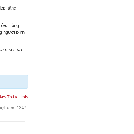
ẹp ,tăng
khỏe. Hồng
g người bình
chăm sóc và
âm Thảo Linh
ượt xem:
1347