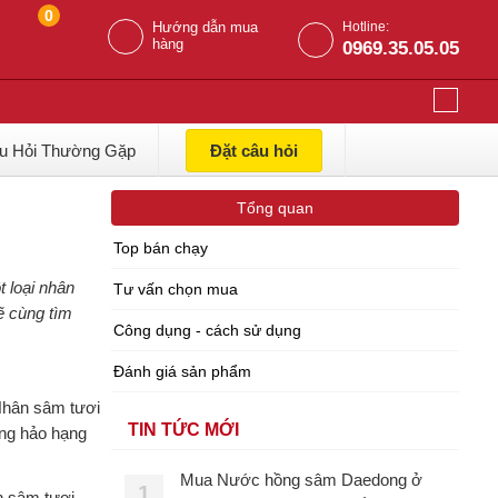
0
Hướng dẫn mua
Hotline:
hàng
0969.35.05.05
u Hỏi Thường Gặp
Đặt câu hỏi
Tổng quan
Top bán chạy
 loại nhân
Tư vấn chọn mua
ẽ cùng tìm
Công dụng - cách sử dụng
Đánh giá sản phẩm
Nhân sâm tươi
TIN TỨC MỚI
ợng hảo hạng
Mua Nước hồng sâm Daedong ở
1
n sâm tươi