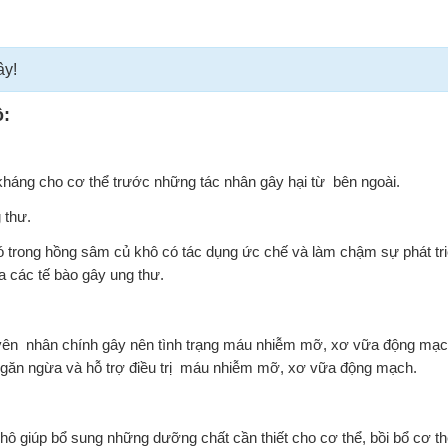
ây!
ô:
háng cho cơ thể trước những tác nhân gây hại từ bên ngoài.
 thư.
ó trong hồng sâm củ khô có tác dụng ức chế và làm chậm sự phát tri
a các tế bào gây ung thư.
uyên nhân chính gây nên tình trạng máu nhiễm mỡ, xơ vữa động m
ngăn ngừa và hỗ trợ điều trị máu nhiễm mỡ, xơ vữa động mạch.
ô giúp bổ sung những dưỡng chất cần thiết cho cơ thể, bồi bổ cơ th