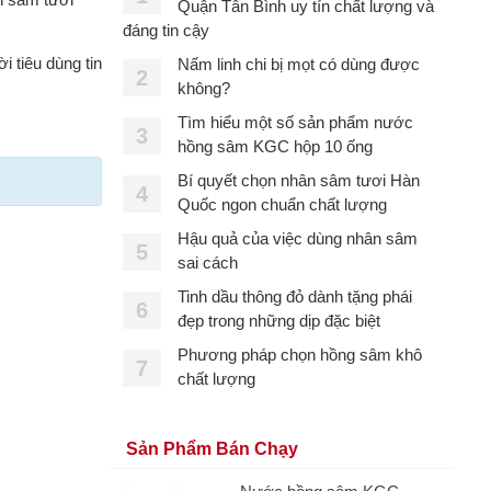
Quận Tân Bình uy tín chất lượng và
đáng tin cậy
 tiêu dùng tin
Nấm linh chi bị mọt có dùng được
2
không?
Tìm hiểu một số sản phẩm nước
3
hồng sâm KGC hộp 10 ống
Bí quyết chọn nhân sâm tươi Hàn
4
Quốc ngon chuẩn chất lượng
Hậu quả của việc dùng nhân sâm
5
sai cách
Tinh dầu thông đỏ dành tặng phái
6
đẹp trong những dịp đặc biệt
Phương pháp chọn hồng sâm khô
7
chất lượng
Sản Phẩm Bán Chạy