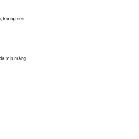
ô, không nên
n da mịn màng