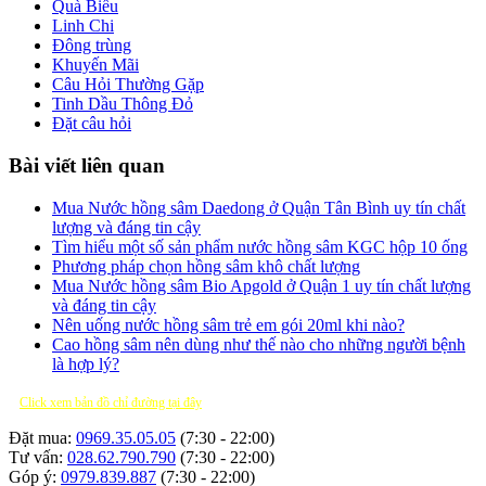
Quà Biếu
Linh Chi
Đông trùng
Khuyến Mãi
Câu Hỏi Thường Gặp
Tinh Dầu Thông Đỏ
Đặt câu hỏi
Bài viết liên quan
Mua Nước hồng sâm Daedong ở Quận Tân Bình uy tín chất
lượng và đáng tin cậy
Tìm hiểu một số sản phẩm nước hồng sâm KGC hộp 10 ống
Phương pháp chọn hồng sâm khô chất lượng
Mua Nước hồng sâm Bio Apgold ở Quận 1 uy tín chất lượng
và đáng tin cậy
Nên uống nước hồng sâm trẻ em gói 20ml khi nào?
Cao hồng sâm nên dùng như thế nào cho những người bệnh
là hợp lý?
Click xem bản đồ chỉ đường tại đây
Đặt mua:
0969.35.05.05
(7:30 - 22:00)
Tư vấn:
028.62.790.790
(7:30 - 22:00)
Góp ý:
0979.839.887
(7:30 - 22:00)