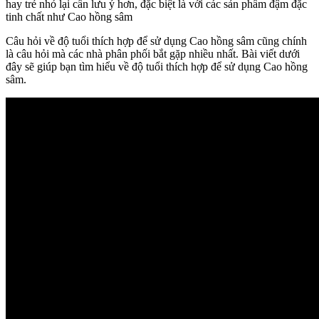
hay trẻ nhỏ lại cần lưu ý hơn, đặc biệt là với các sản phẩm đậm đặc
tinh chất như Cao hồng sâm
Câu hỏi về độ tuổi thích hợp để sử dụng Cao hồng sâm cũng chính
là câu hỏi mà các nhà phân phối bắt gặp nhiều nhất. Bài viết dưới
đây sẽ giúp bạn tìm hiểu về độ tuổi thích hợp để sử dụng Cao hồng
sâm.