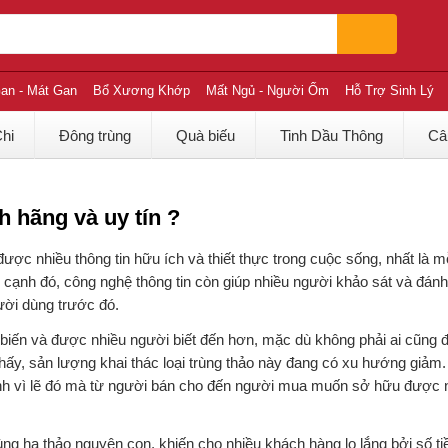
an - Mát Gan
Bổ Xương Khớp
Mất Ngủ - Người Ốm
Hỗ Trợ Sinh Lý
Chi
Đông trùng
Quà biếu
Tinh Dầu Thông
Câ
 hãng và uy tín ?
ược nhiều thông tin hữu ích và thiết thực trong cuộc sống, nhất là m
 cạnh đó, công nghệ thông tin còn giúp nhiều người khảo sát và đánh 
ười dùng trước đó.
 biến và được nhiều người biết đến hơn, mặc dù không phải ai cũng đ
hấy, sản lượng khai thác loại trùng thảo này đang có xu hướng giảm. 
ính vì lẽ đó mà từ người bán cho đến người mua muốn sở hữu được
rùng hạ thảo nguyên con, khiến cho nhiều khách hàng lo lắng bởi số ti