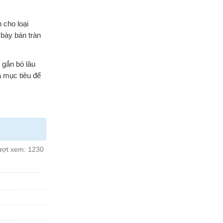
 cho loại
 bày bán tràn
 gắn bó lâu
 mục tiêu để
ượt xem:
1230