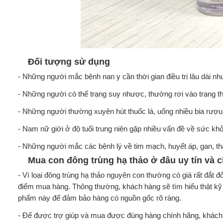
Đối tượng sử dụng
- Những người mắc bệnh nan y cần thời gian điều trị lâu dài n
- Những người có thể trạng suy nhược, thường rơi vào trạng th
- Những người thường xuyên hút thuốc lá, uống nhiều bia rượ
- Nam nữ giới ở độ tuổi trung niên gặp nhiều vấn đề về sức khỏe
- Những người mắc các bệnh lý về tim mạch, huyết áp, gan, thận
Mua con đông trùng hạ thảo ở đâu uy tín và 
- Vì loại đông trùng hạ thảo nguyên con thường có giá rất đắt 
điểm mua hàng. Thông thường, khách hàng sẽ tìm hiểu thật kỹ
phẩm này để đảm bảo hàng có nguồn gốc rõ ràng.
- Để được trợ giúp và mua được đúng hàng chính hãng, khách 