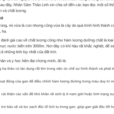
. Sau đây, Nhân Sâm Thảo Linh xin chia sẻ đến các bạn đọc một số thô
n và chất lượng.
ảo
 trùng, nó vừa là con nhưng cũng vừa là cây do quá trình hình thành 
, hạ.
ợc đánh giá cao về chất lượng cũng như hàm lượng dưỡng chất là loại 
ực nước biển trên 3000m. Nơi đây có khí hậu rất khắc nghiệt, để si
ả những tinh túy nhất của đất trời.
n và y học hiện đại chứng minh, đó là:
ạ thảo có tác dụng rất lớn trong việc ức chế sự hình thành và phát tr
oạt động của gan để điều chỉnh hàm lượng đường trong máu duy trì 
cải thiện các vấn đề khó khăn về sinh lý ở nam giới hoặc tình trạng s
rợ bảo vệ và lọc sạch độc tố tích tụ trong gan, giúp gan giải độc tốt h