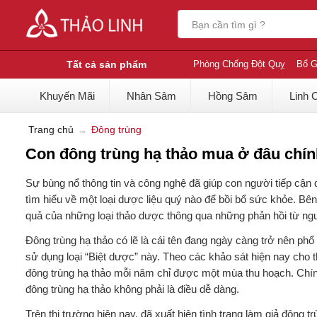
Tất cả sản phẩm
Phòng Chống Đột Quỵ
Bổ G
Khuyến Mãi
Nhân Sâm
Hồng Sâm
Linh 
Trang chủ
Đông trùng
Con đông trùng hạ thảo mua ở đâu chính
Sự bùng nổ thông tin và công nghệ đã giúp con người tiếp cận đ
tìm hiểu về một loại dược liệu quý nào để bồi bổ sức khỏe. Bên
quả của những loại thảo dược thông qua những phản hồi từ ng
Đông trùng hạ thảo có lẽ là cái tên đang ngày càng trở nên phổ
sử dụng loại “Biệt dược” này. Theo các khảo sát hiện nay cho t
đông trùng hạ thảo mỗi năm chỉ được một mùa thu hoạch. Ch
đông trùng hạ thảo không phải là điều dễ dàng.
Trên thị trường hiện nay, đã xuất hiện tình trạng làm giả đông t