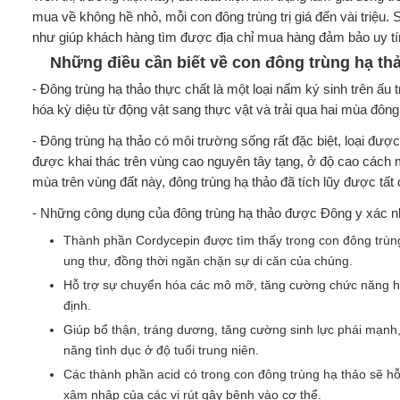
mua về không hề nhỏ, mỗi con đông trùng trị giá đến vài triệu
như giúp khách hàng tìm được địa chỉ mua hàng đảm bảo uy tí
Những điều cần biết về con đông trùng hạ th
- Đông trùng hạ thảo thực chất là một loại nấm ký sinh trên ấu
hóa kỳ diệu từ động vật sang thực vật và trải qua hai mùa đông
- Đông trùng hạ thảo có môi trường sống rất đặc biệt, loại đư
được khai thác trên vùng cao nguyên tây tạng, ở độ cao cách m
mùa trên vùng đất này, đông trùng hạ thảo đã tích lũy được tất c
- Những công dụng của đông trùng hạ thảo được Đông y xác nhậ
Thành phần Cordycepin được tìm thấy trong con đông trùng h
ung thư, đồng thời ngăn chặn sự di căn của chúng.
Hỗ trợ sự chuyển hóa các mô mỡ, tăng cường chức năng h
định.
Giúp bổ thận, tráng dương, tăng cường sinh lực phái mạnh, 
năng tình dục ở độ tuổi trung niên.
Các thành phần acid có trong con đông trùng hạ thảo sẽ hỗ t
xâm nhập của các vi rút gây bệnh vào cơ thể.