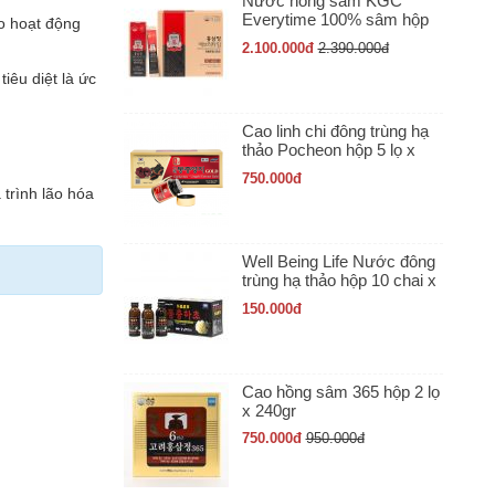
Nước hồng sâm KGC
Everytime 100% sâm hộp
ho hoạt động
30 gói x 10ml
2.100.000
đ
2.390.000
đ
iêu diệt là ức
Cao linh chi đông trùng hạ
thảo Pocheon hộp 5 lọ x
50gr
750.000
đ
trình lão hóa
Well Being Life Nước đông
trùng hạ thảo hộp 10 chai x
100ml
150.000
đ
Cao hồng sâm 365 hộp 2 lọ
x 240gr
750.000
đ
950.000
đ