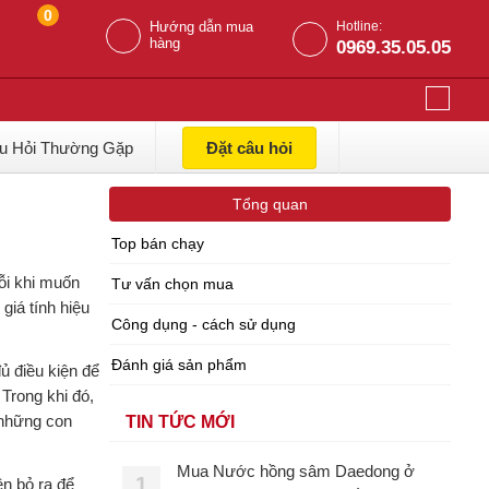
0
Hướng dẫn mua
Hotline:
hàng
0969.35.05.05
u Hỏi Thường Gặp
Đặt câu hỏi
Tổng quan
Top bán chạy
ỗi khi muốn
Tư vấn chọn mua
giá tính hiệu
Công dụng - cách sử dụng
Đánh giá sản phẩm
ủ điều kiện để
Trong khi đó,
 những con
TIN TỨC MỚI
Mua Nước hồng sâm Daedong ở
1
ền bỏ ra để