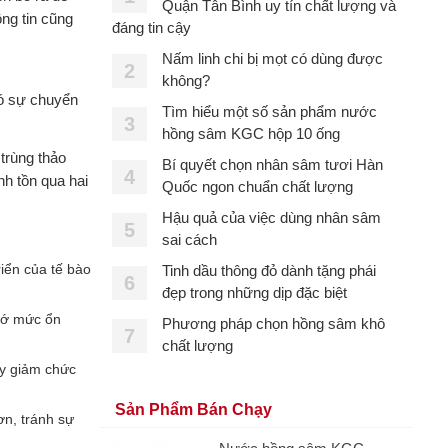
Quận Tân Bình uy tín chất lượng và
ng tin cũng
đáng tin cậy
Nấm linh chi bị mọt có dùng được
2
không?
có sự chuyển
Tìm hiểu một số sản phẩm nước
3
hồng sâm KGC hộp 10 ống
trùng thảo
Bí quyết chọn nhân sâm tươi Hàn
4
nh tồn qua hai
Quốc ngon chuẩn chất lượng
Hậu quả của việc dùng nhân sâm
5
sai cách
iển của tế bào
Tinh dầu thông đỏ dành tặng phái
6
đẹp trong những dịp đặc biệt
mớ mức ổn
Phương pháp chọn hồng sâm khô
7
chất lượng
uy giảm chức
Sản Phẩm Bán Chạy
ơn, tránh sự