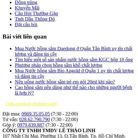
Đông trùng
Khuyến Mãi
Câu Hỏi Thường Gặp
Tinh Dầu Thông Đỏ
Đặt câu hỏi
Bài viết liên quan
Mua Nước hồng sâm Daedong ở Quận Tân Bình uy tín chất
lượng và đáng tin cậy
Tìm hiểu một số sản phẩm nước hồng sâm KGC hộp 10 ống
Phương pháp chọn hồng sâm khô chất lượng
Mua Nước hồng sâm Bio Apgold ở Quận 1 uy tín chất lượng
và đáng tin cậy
Nên uống nước hồng sâm trẻ em gói 20ml khi nào?
Cao hồng sâm nên dùng như thế nào cho những người bệnh
là hợp lý?
Click xem bản đồ chỉ đường tại đây
Đặt mua:
0969.35.05.05
(7:30 - 22:00)
Tư vấn:
028.62.790.790
(7:30 - 22:00)
Góp ý:
0979.839.887
(7:30 - 22:00)
CÔNG TY TNHH TMDV LÊ THẢO LINH
107 Nhất Chi Mai, Phường 13, Q.Tân Bình, Tp. Hồ Chí Minh.