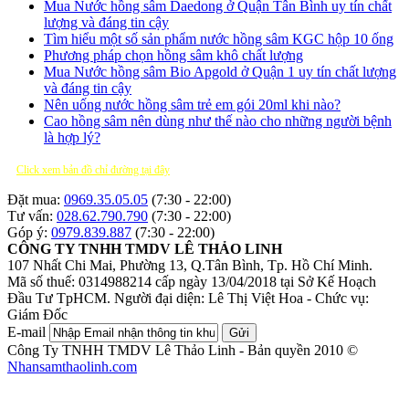
Mua Nước hồng sâm Daedong ở Quận Tân Bình uy tín chất
lượng và đáng tin cậy
Tìm hiểu một số sản phẩm nước hồng sâm KGC hộp 10 ống
Phương pháp chọn hồng sâm khô chất lượng
Mua Nước hồng sâm Bio Apgold ở Quận 1 uy tín chất lượng
và đáng tin cậy
Nên uống nước hồng sâm trẻ em gói 20ml khi nào?
Cao hồng sâm nên dùng như thế nào cho những người bệnh
là hợp lý?
Click xem bản đồ chỉ đường tại đây
Đặt mua:
0969.35.05.05
(7:30 - 22:00)
Tư vấn:
028.62.790.790
(7:30 - 22:00)
Góp ý:
0979.839.887
(7:30 - 22:00)
CÔNG TY TNHH TMDV LÊ THẢO LINH
107 Nhất Chi Mai, Phường 13, Q.Tân Bình, Tp. Hồ Chí Minh.
Mã số thuế: 0314988214 cấp ngày 13/04/2018 tại Sở Kế Hoạch
Đầu Tư TpHCM.
Người đại diện: Lê Thị Việt Hoa - Chức vụ:
Giám Đốc
E-mail
Gửi
Công Ty TNHH TMDV Lê Thảo Linh - Bản quyền 2010 ©
Nhansamthaolinh.com