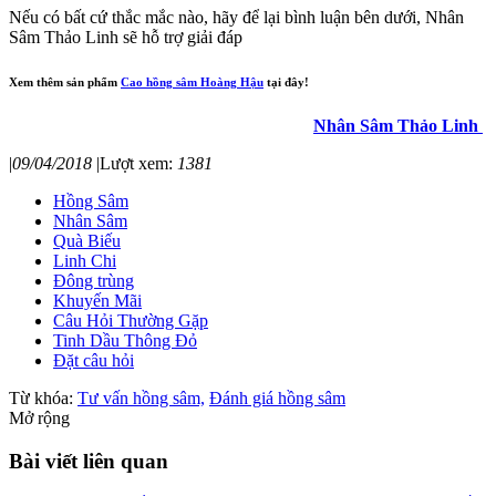
Nếu có bất cứ thắc mắc nào, hãy để lại bình luận bên dưới, Nhân
Sâm Thảo Linh sẽ hỗ trợ giải đáp
Xem thêm sản phẩm
Cao hồng sâm Hoàng Hậu
tại đây!
Nhân Sâm Thảo Linh
|
09/04/2018
|
Lượt xem:
1381
Hồng Sâm
Nhân Sâm
Quà Biếu
Linh Chi
Đông trùng
Khuyến Mãi
Câu Hỏi Thường Gặp
Tinh Dầu Thông Đỏ
Đặt câu hỏi
Từ khóa:
Tư vấn hồng sâm,
Đánh giá hồng sâm
Mở rộng
Bài viết liên quan