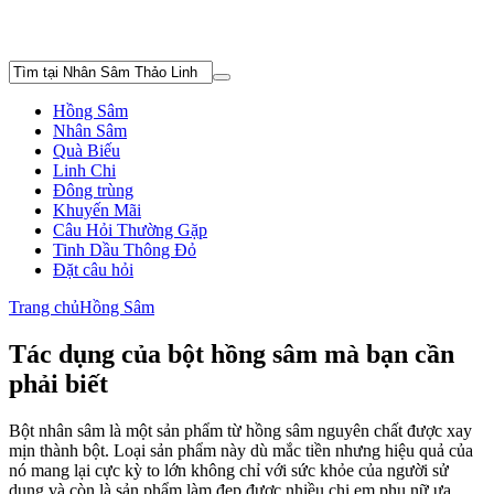
Hồng Sâm
Nhân Sâm
Quà Biếu
Linh Chi
Đông trùng
Khuyến Mãi
Câu Hỏi Thường Gặp
Tinh Dầu Thông Đỏ
Đặt câu hỏi
Trang chủ
Hồng Sâm
Tác dụng của bột hồng sâm mà bạn cần
phải biết
Bột nhân sâm là một sản phẩm từ hồng sâm nguyên chất được xay
mịn thành bột. Loại sản phẩm này dù mắc tiền nhưng hiệu quả của
nó mang lại cực kỳ to lớn không chỉ với sức khỏe của người sử
dụng và còn là sản phẩm làm đẹp được nhiều chị em phụ nữ ưa