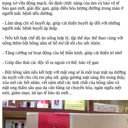
trạng xơ vữa động mạch, ổn định chức năng của tim và bảo vệ tế
bào gan mới, giải độc gan, giúp điều hòa lượng đường trong máu ở
người mắc bệnh tiểu đường.
- Làm tăng chỉ số huyết áp, giúp cải thiện huyết áp đối với những
người mắc bệnh huyết áp thấp.
- Nếu kết hợp chế độ ăn uống hợp lý, tập thể dục thể thao cùng với
uống thêm bột hồng sâm sẽ hỗ trợ rất tốt cho sức khỏe.
- Tăng cường sự hoạt động của hệ thần kinh, giúp cải thiện trí nhớ
- Giúp đào thải các độc tố ra ngoài cơ thể, bảo vệ gan
- Bột hồng sâm nếu kết hợp với mật ong sẽ là một loại mặt nạ dưỡng
da tuyệt vời cho chị em phụ nữ, giúp gương mặt sáng lên trong thấy,
xóa mờ các bết nhăn, vết nám nhờ các tinh chất của hồng sâm và
mật ong thấm sâu qua da cân bằng sự chuyển hóa, ngăn ngừa mệt
mỏi, giảm mụn, tái tạo tế bào da mới…