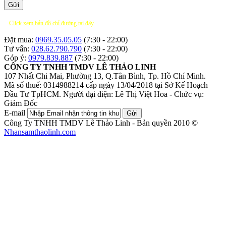
Click xem bản đồ chỉ đường tại đây
Đặt mua:
0969.35.05.05
(7:30 - 22:00)
Tư vấn:
028.62.790.790
(7:30 - 22:00)
Góp ý:
0979.839.887
(7:30 - 22:00)
CÔNG TY TNHH TMDV LÊ THẢO LINH
107 Nhất Chi Mai, Phường 13, Q.Tân Bình, Tp. Hồ Chí Minh.
Mã số thuế: 0314988214 cấp ngày 13/04/2018 tại Sở Kế Hoạch
Đầu Tư TpHCM.
Người đại diện: Lê Thị Việt Hoa - Chức vụ:
Giám Đốc
E-mail
Gửi
Công Ty TNHH TMDV Lê Thảo Linh - Bản quyền 2010 ©
Nhansamthaolinh.com