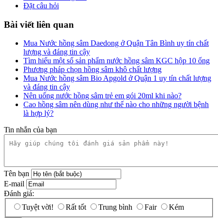
Đặt câu hỏi
Bài viết liên quan
Mua Nước hồng sâm Daedong ở Quận Tân Bình uy tín chất
lượng và đáng tin cậy
Tìm hiểu một số sản phẩm nước hồng sâm KGC hộp 10 ống
Phương pháp chọn hồng sâm khô chất lượng
Mua Nước hồng sâm Bio Apgold ở Quận 1 uy tín chất lượng
và đáng tin cậy
Nên uống nước hồng sâm trẻ em gói 20ml khi nào?
Cao hồng sâm nên dùng như thế nào cho những người bệnh
là hợp lý?
Tin nhắn của bạn
Tên bạn
E-mail
Đánh giá:
Tuyệt vời!
Rất tốt
Trung bình
Fair
Kém