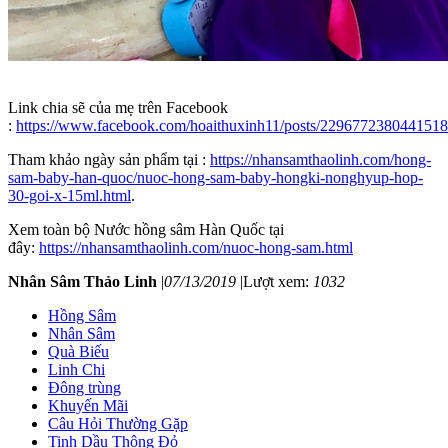
Link chia sẽ của mẹ trên Facebook
:
https://www.facebook.com/hoaithuxinh11/posts/2296772380441518
Tham khảo ngày sản phẩm tại :
https://nhansamthaolinh.com/hong-
sam-baby-han-quoc/nuoc-hong-sam-baby-hongki-nonghyup-hop-
30-goi-x-15ml.html
.
Xem toàn bộ Nước hồng sâm Hàn Quốc tại
đây:
https://nhansamthaolinh.com/nuoc-hong-sam.html
Nhân Sâm Thảo Linh
|
07/13/2019
|
Lượt xem:
1032
Hồng Sâm
Nhân Sâm
Quà Biếu
Linh Chi
Đông trùng
Khuyến Mãi
Câu Hỏi Thường Gặp
Tinh Dầu Thông Đỏ