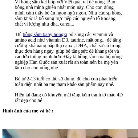
Vị hồng sâm kết hợp với Việt quất rất dễ uống. Bạn
bông nhà mình ghiền nhất món này. Cho con dùng
mình cảm thấy bé ăn ngon ngủ ngon. Như các sp hồng
sâm khác là bổ sung trực tiếp các nguyên tố khoáng
chất vi lượng như dha, canxi...
Thì
hồng sâm baby hongki
bổ sung các vitamin và
amino acid như vitamin D3, taurine, mật ong... để tăng
cường khả năng hấp thụ canxi, DHA, chất sơ có trong
thực đơn hàng ngày, giúp bé tăng sức đề kháng tốt và
cao lớn thông minh hơn. Đây là hồng sâm của bộ nông
nghiệp Hàn Quốc sản xuất rất an toàn nên ba mẹ yên
tâm cho con uống nhé.
Bé từ 2-13 tuổi có thể sử dụng, để cho con phát triển
toàn diện nhất ba mẹ tham khảo sản phẩm này nhé.
Hiện tại đang có khuyến mãi tặng kèm tranh tô màu 4D
rất đẹp cho bé .
Hình ảnh của mẹ và bé :