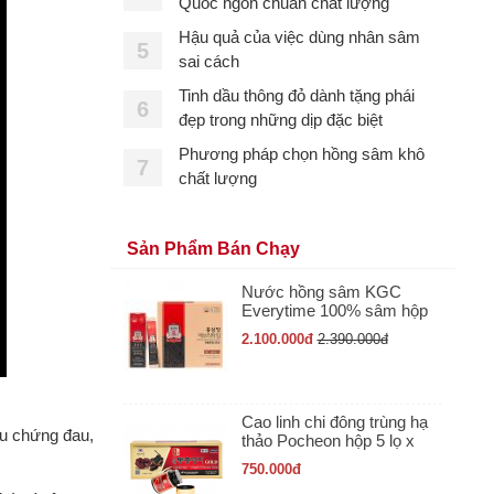
Quốc ngon chuẩn chất lượng
Hậu quả của việc dùng nhân sâm
5
sai cách
Tinh dầu thông đỏ dành tặng phái
6
đẹp trong những dịp đặc biệt
Phương pháp chọn hồng sâm khô
7
chất lượng
Sản Phẩm Bán Chạy
Nước hồng sâm KGC
Everytime 100% sâm hộp
30 gói x 10ml
2.100.000
đ
2.390.000
đ
Cao linh chi đông trùng hạ
ệu chứng đau,
thảo Pocheon hộp 5 lọ x
50gr
750.000
đ