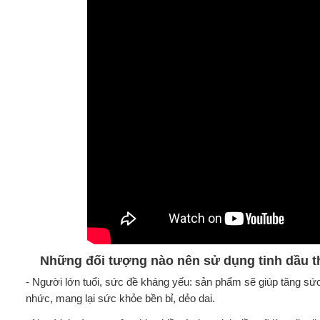
Những đối tượng nào nên sử dụng tinh dầu 
- Người lớn tuổi, sức đề kháng yếu: sản phẩm sẽ giúp tăng sức
nhức, mang lại sức khỏe bền bỉ, dẻo dai.