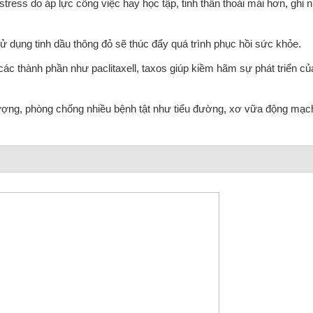
stress do áp lực công việc hay học tập, tinh thần thoải mái hơn, ghi 
sử dụng tinh dầu thông đỏ sẽ thúc đẩy quá trình phục hồi sức khỏe.
ác thành phần như paclitaxell, taxos giúp kiềm hãm sự phát triển củ
 lượng, phòng chống nhiều bệnh tật như tiểu đường, xơ vữa động mạch