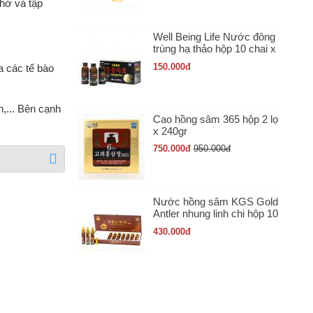
nhớ và tập
Well Being Life Nước đông
trùng hạ thảo hộp 10 chai x
100ml
150.000
đ
a các tế bào
,... Bên cạnh
Cao hồng sâm 365 hộp 2 lọ
x 240gr
750.000
đ
950.000
đ
Nước hồng sâm KGS Gold
Antler nhung linh chi hộp 10
ống x 20ml
430.000
đ