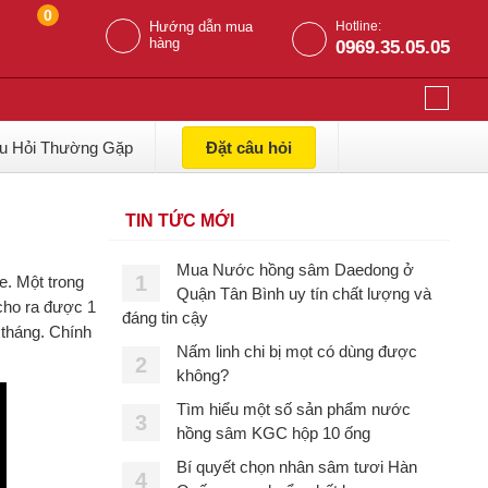
0
Hướng dẫn mua
Hotline:
hàng
0969.35.05.05
u Hỏi Thường Gặp
Đặt câu hỏi
TIN TỨC MỚI
Mua Nước hồng sâm Daedong ở
1
e. Một trong
Quận Tân Bình uy tín chất lượng và
 cho ra được 1
đáng tin cậy
 tháng. Chính
Nấm linh chi bị mọt có dùng được
2
không?
Tìm hiểu một số sản phẩm nước
3
hồng sâm KGC hộp 10 ống
Bí quyết chọn nhân sâm tươi Hàn
4