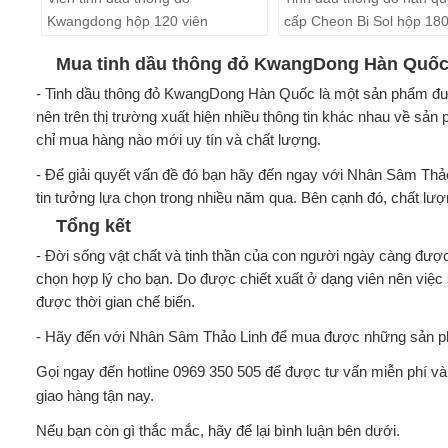
Kwangdong hộp 120 viên
cấp Cheon Bi Sol hộp 180
Mua tinh dầu thông đỏ KwangDong Hàn Quốc 
- Tinh dầu thông đỏ KwangDong Hàn Quốc là một sản phẩm được 
nên trên thị trường xuất hiện nhiều thông tin khác nhau về sả
chỉ mua hàng nào mới uy tín và chất lượng.
- Để giải quyết vấn đề đó bạn hãy đến ngay với Nhân Sâm Thả
tin tưởng lựa chọn trong nhiều năm qua. Bên cạnh đó, chất l
Tổng kết
- Đời sống vật chất và tinh thần của con người ngày càng được 
chọn hợp lý cho bạn. Do được chiết xuất ở dạng viên nên việc 
được thời gian chế biến.
- Hãy đến với Nhân Sâm Thảo Linh để mua được những sản ph
Gọi ngay đến hotline 0969 350 505 để được tư vấn miễn phí và
giao hàng tận nay.
Nếu bạn còn gì thắc mắc, hãy để lại bình luận bên dưới.