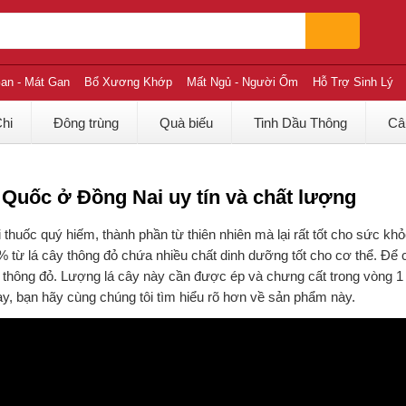
an - Mát Gan
Bổ Xương Khớp
Mất Ngủ - Người Ốm
Hỗ Trợ Sinh Lý
Chi
Đông trùng
Quà biếu
Tinh Dầu Thông
Câ
Quốc ở Đồng Nai uy tín và chất lượng
huốc quý hiếm, thành phần từ thiên nhiên mà lại rất tốt cho sức khỏ
0% từ lá cây thông đỏ chứa nhiều chất dinh dưỡng tốt cho cơ thể. Để
ây thông đỏ. Lượng lá cây này cần được ép và chưng cất trong vòng 1
y, bạn hãy cùng chúng tôi tìm hiểu rõ hơn về sản phẩm này.