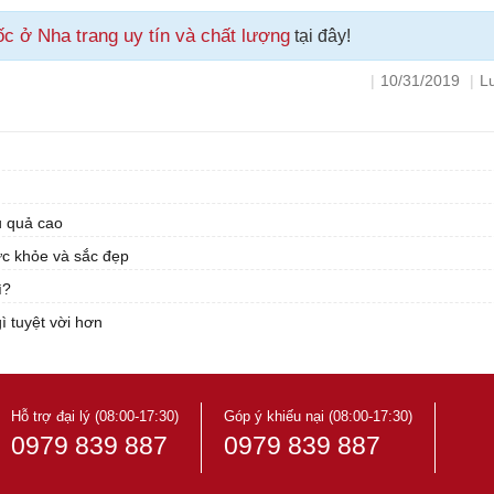
c ở Nha trang uy tín và chất lượng
tại đây!
|
10/31/2019
|
L
u quả cao
ức khỏe và sắc đẹp
ì?
 tuyệt vời hơn
Hỗ trợ đại lý (08:00-17:30)
Góp ý khiếu nại (08:00-17:30)
0979 839 887
0979 839 887