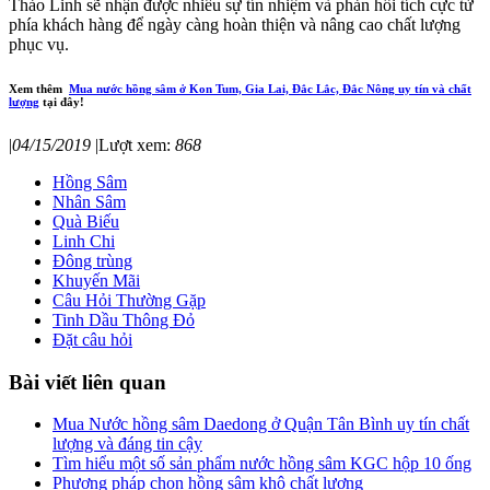
Thảo Linh sẽ nhận được nhiều sự tín nhiệm và phản hồi tích cực từ
phía khách hàng để ngày càng hoàn thiện và nâng cao chất lượng
phục vụ.
Xem thêm
Mua nước hồng sâm ở Kon Tum, Gia Lai, Đắc Lắc, Đắc Nông uy tín và chất
lượng
tại đây!
|
04/15/2019
|
Lượt xem:
868
Hồng Sâm
Nhân Sâm
Quà Biếu
Linh Chi
Đông trùng
Khuyến Mãi
Câu Hỏi Thường Gặp
Tinh Dầu Thông Đỏ
Đặt câu hỏi
Bài viết liên quan
Mua Nước hồng sâm Daedong ở Quận Tân Bình uy tín chất
lượng và đáng tin cậy
Tìm hiểu một số sản phẩm nước hồng sâm KGC hộp 10 ống
Phương pháp chọn hồng sâm khô chất lượng