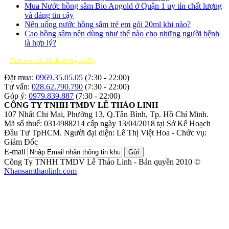
Mua Nước hồng sâm Bio Apgold ở Quận 1 uy tín chất lượng
và đáng tin cậy
Nên uống nước hồng sâm trẻ em gói 20ml khi nào?
Cao hồng sâm nên dùng như thế nào cho những người bệnh
là hợp lý?
Click xem bản đồ chỉ đường tại đây
Đặt mua:
0969.35.05.05
(7:30 - 22:00)
Tư vấn:
028.62.790.790
(7:30 - 22:00)
Góp ý:
0979.839.887
(7:30 - 22:00)
CÔNG TY TNHH TMDV LÊ THẢO LINH
107 Nhất Chi Mai, Phường 13, Q.Tân Bình, Tp. Hồ Chí Minh.
Mã số thuế: 0314988214 cấp ngày 13/04/2018 tại Sở Kế Hoạch
Đầu Tư TpHCM.
Người đại diện: Lê Thị Việt Hoa - Chức vụ:
Giám Đốc
E-mail
Gửi
Công Ty TNHH TMDV Lê Thảo Linh - Bản quyền 2010 ©
Nhansamthaolinh.com