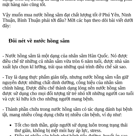
mặt hàng nào cũng tốt.
Vậy muốn mua nước hồng sâm đạt chất lượng tốt ở Phú Yên, Ninh
Thuận, Bình Thuận phải tới đâu? Mời các bạn theo dõi bài viết dưới
đây:
Đôi nét về nước hồng sâm
- Nước hồng sâm là một dạng của nhân sâm Hàn Quốc. Nó được
điều chế từ những củ nhân sâm vừa tròn 6 năm tuổi, được nhà sản
xuất lựa chọn kĩ lưỡng, trải qua những quá trình điều chế sát sao.
- Tuy là dạng thực phẩm gián tiếp, nhưng nước hồng sâm vẫn giữ
nguyên được những chất dinh dưỡng, công hiệu của nhân sâm
chính hãng. Được điều chế thành dạng lỏng nên nước hồng sâm
được sử dụng cho mọi đối tượng từ trẻ nhỏ tới những người cao tuổi
và cực kì hữu ích cho những người mang bệnh.
- Thành phần chứa trong nước hồng sâm có tác dụng đánh bại bệnh
tật, mang nhiều công dụng chữa trị nhiều căn bệnh, ví dụ như:
Tốt cho tinh thần, giúp người sử dụng luôn trong trạng thái
thư giãn, không bị mệt mỏi hay áp lực, stress.
Điều trị nhiều căn bệnh như bệnh tiểu đường, huyết áp cao,