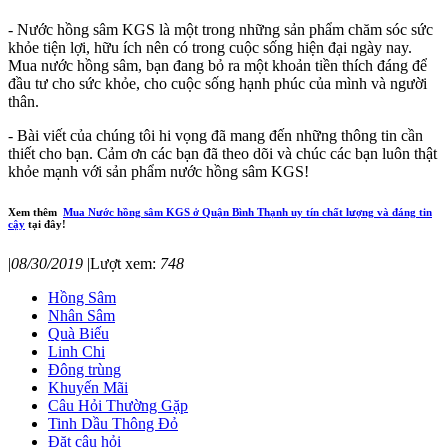
- Nước hồng sâm KGS là một trong những sản phẩm chăm sóc sức
khỏe tiện lợi, hữu ích nên có trong cuộc sống hiện đại ngày nay.
Mua nước hồng sâm, bạn đang bỏ ra một khoản tiền thích đáng để
đầu tư cho sức khỏe, cho cuộc sống hạnh phúc của mình và người
thân.
- Bài viết của chúng tôi hi vọng đã mang đến những thông tin cần
thiết cho bạn. Cảm ơn các bạn đã theo dõi và chúc các bạn luôn thật
khỏe mạnh với sản phẩm nước hồng sâm KGS!
Xem thêm
Mua Nước hồng sâm KGS ở Quận Bình Thạnh uy tín chất lượng và đáng tin
cậy
tại đây!
|
08/30/2019
|
Lượt xem:
748
Hồng Sâm
Nhân Sâm
Quà Biếu
Linh Chi
Đông trùng
Khuyến Mãi
Câu Hỏi Thường Gặp
Tinh Dầu Thông Đỏ
Đặt câu hỏi