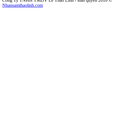
Công Ty TNHH TMDV Lê Thảo Linh - Bản quyền 2010 ©
Nhansamthaolinh.com