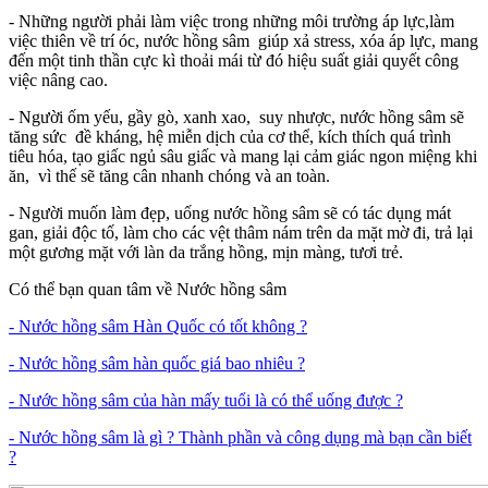
- Những người phải làm việc trong những môi trường áp lực,làm
việc thiên về trí óc, nước hồng sâm giúp xả stress, xóa áp lực, mang
đến một tinh thần cực kì thoải mái từ đó hiệu suất giải quyết công
việc nâng cao.
- Người ốm yếu, gầy gò, xanh xao, suy nhược, nước hồng sâm sẽ
tăng sức đề kháng, hệ miễn dịch của cơ thể, kích thích quá trình
tiêu hóa, tạo giấc ngủ sâu giấc và mang lại cảm giác ngon miệng khi
ăn, vì thế sẽ tăng cân nhanh chóng và an toàn.
- Người muốn làm đẹp, uống nước hồng sâm sẽ có tác dụng mát
gan, giải độc tố, làm cho các vệt thâm nám trên da mặt mờ đi, trả lại
một gương mặt với làn da trắng hồng, mịn màng, tươi trẻ.
Có thể bạn quan tâm về Nước hồng sâm
- Nước hồng sâm Hàn Quốc có tốt không ?
- Nước hồng sâm hàn quốc giá bao nhiêu ?
- Nước hồng sâm của hàn mấy tuổi là có thể uống được ?
- Nước hồng sâm là gì ? Thành phần và công dụng mà bạn cần biết
?