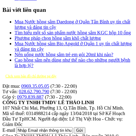
Bài viết liên quan
Mua Nước hồng sâm Daedong ở Quận Tân Bình uy tín chất
lượng và đáng tin cậy
Tìm hiểu một số sản phẩm nước hồng sâm KGC hộp 10 ống
Phương pháp chọn hồng sâm khô chất lượng
Mua Nước hồng sâm Bio Apgold ở Quận 1 uy tín chất lượng
và đáng tin cậy
Nên uống nước hồng sâm trẻ em gói 20ml khi nào?
Cao hồng sâm nên dùng như thế nào cho những người bệnh
là hợp lý?
Click xem bản đồ chỉ đường tại đây
Đặt mua:
0969.35.05.05
(7:30 - 22:00)
Tư vấn:
028.62.790.790
(7:30 - 22:00)
Góp ý:
0979.839.887
(7:30 - 22:00)
CÔNG TY TNHH TMDV LÊ THẢO LINH
107 Nhất Chi Mai, Phường 13, Q.Tân Bình, Tp. Hồ Chí Minh.
Mã số thuế: 0314988214 cấp ngày 13/04/2018 tại Sở Kế Hoạch
Đầu Tư TpHCM.
Người đại diện: Lê Thị Việt Hoa - Chức vụ:
Giám Đốc
E-mail
Gửi