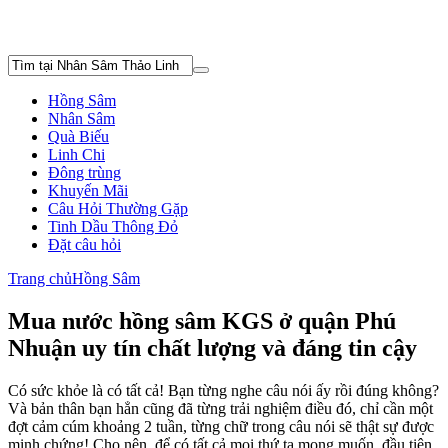
Hồng Sâm
Nhân Sâm
Quà Biếu
Linh Chi
Đông trùng
Khuyến Mãi
Câu Hỏi Thường Gặp
Tinh Dầu Thông Đỏ
Đặt câu hỏi
Trang chủ
Hồng Sâm
Mua nước hồng sâm KGS ở quận Phú
Nhuận uy tín chất lượng và đáng tin cậy
Có sức khỏe là có tất cả! Bạn từng nghe câu nói ấy rồi đúng không?
Và bản thân bạn hẳn cũng đã từng trải nghiệm điều đó, chỉ cần một
đợt cảm cúm khoảng 2 tuần, từng chữ trong câu nói sẽ thật sự được
minh chứng! Cho nên, để có tất cả mọi thứ ta mong muốn, đầu tiên,