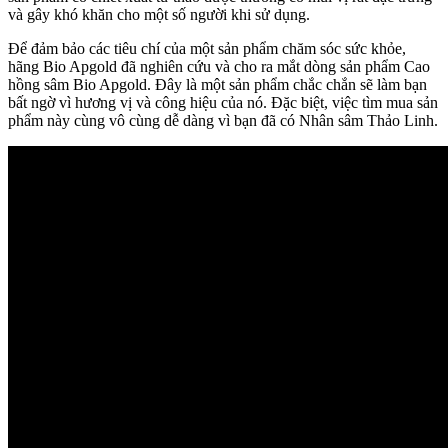
và gây khó khăn cho một số người khi sử dụng.
Để đảm bảo các tiêu chí của một sản phẩm chăm sóc sức khỏe,
hãng Bio Apgold đã nghiên cứu và cho ra mắt dòng sản phẩm Cao
hồng sâm Bio Apgold. Đây là một sản phẩm chắc chắn sẽ làm bạn
bất ngờ vì hương vị và công hiệu của nó. Đặc biệt, việc tìm mua sản
phẩm này cùng vô cùng dễ dàng vì bạn đã có Nhân sâm Thảo Linh.