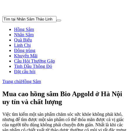
Hồng Sâm
Nhân Sâm
Quà Biếu
Linh Chi
Đông trùng
Khuyến Mãi
Câu Hỏi Thường Gặp
Tinh Dầu Thông Đỏ
Đặt câu hỏi
Trang chủ
Hồng Sâm
Mua cao hồng sâm Bio Apgold ở Hà Nội
uy tín và chất lượng
Việc tìm kiếm một sản phẩm chăm sóc sức khỏe không phải khó,
nhưng để tìm được một sản phẩm có thể thỏa mãn được cả vị giác
của người tiêu dùng không phải chuyện đơn giản. Nhất là khi các
sản phẩm có chiết xuất từ thảo dược thường có mùi vị rất đặc trưng