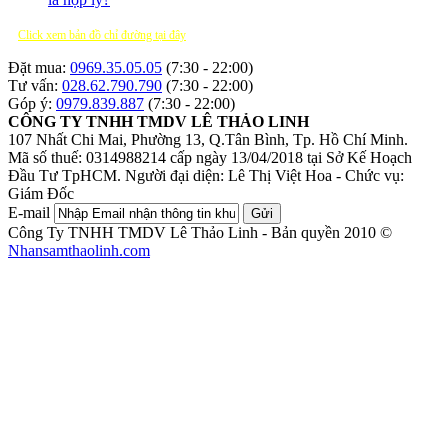
Click xem bản đồ chỉ đường tại đây
Đặt mua:
0969.35.05.05
(7:30 - 22:00)
Tư vấn:
028.62.790.790
(7:30 - 22:00)
Góp ý:
0979.839.887
(7:30 - 22:00)
CÔNG TY TNHH TMDV LÊ THẢO LINH
107 Nhất Chi Mai, Phường 13, Q.Tân Bình, Tp. Hồ Chí Minh.
Mã số thuế: 0314988214 cấp ngày 13/04/2018 tại Sở Kế Hoạch
Đầu Tư TpHCM.
Người đại diện: Lê Thị Việt Hoa - Chức vụ:
Giám Đốc
E-mail
Gửi
Công Ty TNHH TMDV Lê Thảo Linh - Bản quyền 2010 ©
Nhansamthaolinh.com