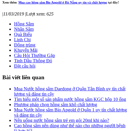
Xem thêm
Mua cao hồng sâm Bio Apgold ở Đà Nẵng uy tín và chất lượng
tại đây!
|
11/03/2019
|
Lượt xem:
625
Hồng Sâm
Nhân Sâm
Quà Biếu
Linh Chi
Đông trùng
Khuyến Mãi
Câu Hỏi Thường Gặp
Tinh Dầu Thông Đỏ
Đặt câu hỏi
Bài viết liên quan
Mua Nước hồng sâm Daedong ở Quận Tân Bình uy tín chất
lượng và đáng tin cậy
Tìm hiểu một số sản phẩm nước hồng sâm KGC hộp 10 ống
Phương pháp chọn hồng sâm khô chất lượng
Mua Nước hồng sâm Bio Apgold ở Quận 1 uy tín chất lượng
và đáng tin cậy
Nên uống nước hồng sâm trẻ em gói 20ml khi nào?
Cao hồng sâm nên dùng như thế nào cho những người bệnh
là hợp lý?