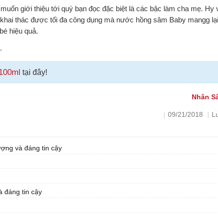
uốn giới thiệu tới quý bạn đọc đặc biệt là các bậc làm cha mẹ. Hy 
ể khai thác được tối đa công dụng mà nước hồng sâm Baby mangg lại
bé hiệu quả.
.
100ml
tại đây!
Nhân S
|
09/21/2018
|
L
ợng và đáng tin cậy
 đáng tin cậy