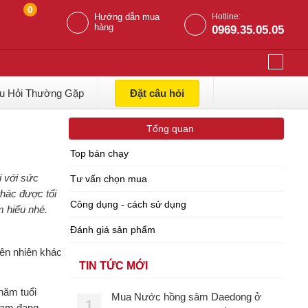
0
Hướng dẫn mua
Hotline:
hàng
0969.35.05.05
u Hỏi Thường Gặp
Đặt câu hỏi
Tổng quan
Top bán chạy
 với sức
Tư vấn chọn mua
thác được tối
Công dụng - cách sử dụng
m hiểu nhé.
Đánh giá sản phẩm
ên nhiên khác
TIN TỨC MỚI
năm tuổi
Mua Nước hồng sâm Daedong ở
1
ẻ am đang