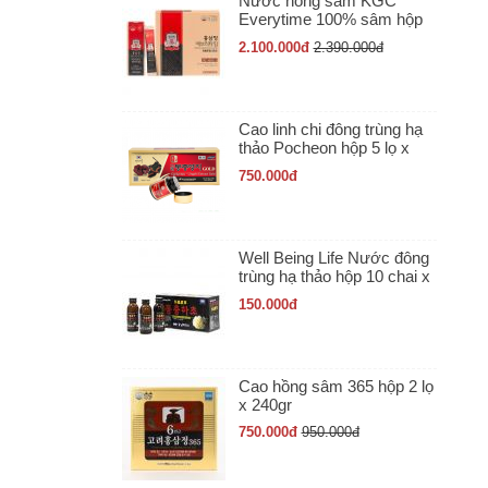
Nước hồng sâm KGC
Everytime 100% sâm hộp
30 gói x 10ml
2.100.000
đ
2.390.000
đ
Cao linh chi đông trùng hạ
thảo Pocheon hộp 5 lọ x
50gr
750.000
đ
Well Being Life Nước đông
trùng hạ thảo hộp 10 chai x
100ml
150.000
đ
Cao hồng sâm 365 hộp 2 lọ
x 240gr
750.000
đ
950.000
đ