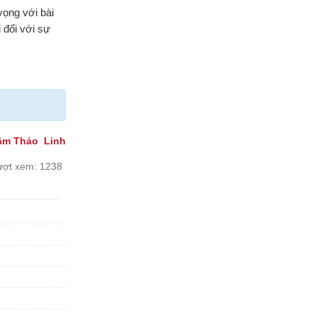
vọng với bài
 đối với sự
âm Thảo Linh
ượt xem:
1238