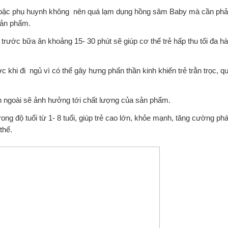
 bậc phụ huynh không nên quá lạm dụng hồng sâm Baby mà cần phả
sản phẩm.
rước bữa ăn khoảng 15- 30 phút sẽ giúp cơ thể trẻ hấp thu tối đa 
 khi đi ngủ vì có thể gây hưng phấn thần kinh khiến trẻ trằn trọc, 
n ngoài sẽ ảnh hưởng tới chất lượng của sản phẩm.
ong độ tuổi từ 1- 8 tuổi, giúp trẻ cao lớn, khỏe mạnh, tăng cường phát 
thể.