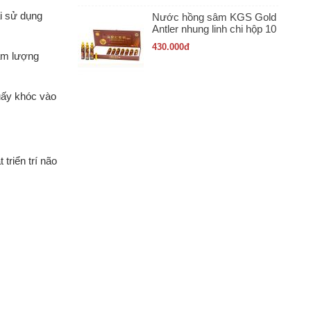
i sử dụng
Nước hồng sâm KGS Gold
Antler nhung linh chi hộp 10
ống x 20ml
430.000
đ
hàm lượng
quấy khóc vào
triển trí não