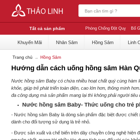
Tất cả sản phẩm
Phòng Chống Đột Quỵ
Bổ G
Khuyến Mãi
Nhân Sâm
Hồng Sâm
Linh 
Trang chủ
Hồng Sâm
Hướng dẫn cách uống hồng sâm Hàn Q
Nước hồng sâm Baby có chứa nhiều hoạt chất quý cùng hàm lư
khỏe, giúp trẻ phát triển toàn diện, cao lớn hơn, thông minh 
đa công dụng mà sản phẩm mang lại thì không phải người tiêu d
Nước hồng sâm Baby- Thức uống cho trẻ phá
- Nước hồng sâm Baby là dòng sản phẩm đặc biệt được chiết x
dành cho đối tượng sử dụng là trẻ nhỏ.
- Được sản xuất và chế biến trên dây chuyền công nghệ hiện đ
nguyên chất, mang tới nhiều tác dụng tích cực đối với súc k