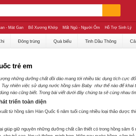
an - Mát Gan
Bổ Xương Khớp
Mất Ngủ - Người Ốm
Hỗ Trợ Sinh Lý
Chi
Đông trùng
Quà biếu
Tinh Dầu Thông
Câ
uốc trẻ em
ợng những dưỡng chất dồi dào mang tới nhiều tác dụng tích cực đối
hơn. Tuy nhiên việc sử dụng nước hồng sâm Baby như thế nào để khai 
ùng nào cũng biết. Trong bài viết dưới đây chúng ta sẽ cùng nhau tì
t triển toàn diện
uất từ hồng sâm Hàn Quốc 6 năm tuổi cùng nhiều loại thảo dược thi
ại giúp giữ nguyên những dưỡng chất cần thiết có trong hồng sâm 6 
hỏe, cho trẻ cao lớn và thông minh hơn. Hiện nay nước hồng sâm tr