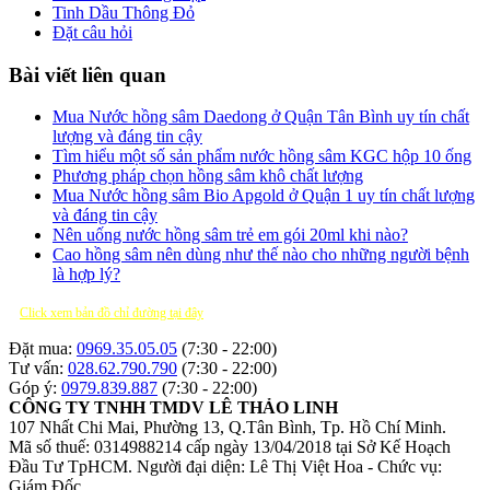
Tinh Dầu Thông Đỏ
Đặt câu hỏi
Bài viết liên quan
Mua Nước hồng sâm Daedong ở Quận Tân Bình uy tín chất
lượng và đáng tin cậy
Tìm hiểu một số sản phẩm nước hồng sâm KGC hộp 10 ống
Phương pháp chọn hồng sâm khô chất lượng
Mua Nước hồng sâm Bio Apgold ở Quận 1 uy tín chất lượng
và đáng tin cậy
Nên uống nước hồng sâm trẻ em gói 20ml khi nào?
Cao hồng sâm nên dùng như thế nào cho những người bệnh
là hợp lý?
Click xem bản đồ chỉ đường tại đây
Đặt mua:
0969.35.05.05
(7:30 - 22:00)
Tư vấn:
028.62.790.790
(7:30 - 22:00)
Góp ý:
0979.839.887
(7:30 - 22:00)
CÔNG TY TNHH TMDV LÊ THẢO LINH
107 Nhất Chi Mai, Phường 13, Q.Tân Bình, Tp. Hồ Chí Minh.
Mã số thuế: 0314988214 cấp ngày 13/04/2018 tại Sở Kế Hoạch
Đầu Tư TpHCM.
Người đại diện: Lê Thị Việt Hoa - Chức vụ:
Giám Đốc