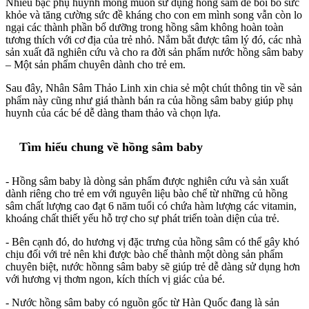
Nhiều bậc phụ huynh mong muốn sử dụng hồng sâm để bồi bổ sức
khỏe và tăng cường sức đề kháng cho con em mình song vẫn còn lo
ngại các thành phần bổ dưỡng trong hồng sâm không hoàn toàn
tương thích với cơ địa của trẻ nhỏ. Nắm bắt được tâm lý đó, các nhà
sản xuất đã nghiên cứu và cho ra đời sản phẩm nước hồng sâm baby
– Một sản phẩm chuyên dành cho trẻ em.
Sau đây, Nhân Sâm Thảo Linh xin chia sẻ một chút thông tin về sản
phẩm này cũng như giá thành bán ra của hồng sâm baby giúp phụ
huynh của các bé dễ dàng tham thảo và chọn lựa.
Tìm hiểu chung về hồng sâm baby
- Hồng sâm baby là dòng sản phẩm được nghiên cứu và sản xuất
dành riêng cho trẻ em với nguyên liệu bào chế từ những củ hồng
sâm chất lượng cao đạt 6 năm tuổi có chứa hàm lượng các vitamin,
khoáng chất thiết yếu hỗ trợ cho sự phát triển toàn diện của trẻ.
- Bên cạnh đó, do hương vị đặc trưng của hồng sâm có thể gây khó
chịu đối với trẻ nên khi được bào chế thành một dòng sản phẩm
chuyên biệt, nước hồnng sâm baby sẽ giúp trẻ dễ dàng sử dụng hơn
với hương vị thơm ngon, kích thích vị giác của bé.
- Nước hồng sâm baby có nguồn gốc từ Hàn Quốc đang là sản