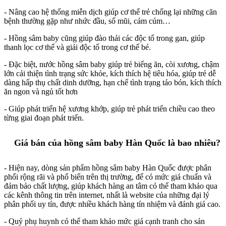
- Nâng cao hệ thống miễn dịch giúp cơ thể trẻ chống lại những căn
bệnh thường gặp như nhức đầu, sổ mũi, cảm cúm…
- Hồng sâm baby cũng giúp đào thải các độc tố trong gan, giúp
thanh lọc cơ thể và giải độc tố trong cơ thể bé.
- Đặc biệt, nước hồng sâm baby giúp trẻ biếng ăn, còi xương, chậm
lớn cải thiện tình trạng sức khỏe, kích thích hệ tiêu hóa, giúp trẻ dễ
dàng hấp thụ chất dinh dưỡng, hạn chế tình trạng táo bón, kích thích
ăn ngon và ngủ tốt hơn
- Giúp phát triển hệ xương khớp, giúp trẻ phát triển chiều cao theo
từng giai đoạn phát triển.
Giá bán của hồng sâm baby Hàn Quốc là bao nhiêu?
- Hiện nay, dòng sản phẩm hồng sâm baby Hàn Quốc được phân
phối rộng rãi và phổ biến trên thị trường, để có mức giá chuẩn và
đảm bảo chất lượng, giúp khách hàng an tâm có thể tham khảo qua
các kênh thông tin trên internet, nhất là website của những đại lý
phân phối uy tín, được nhiều khách hàng tín nhiệm và đánh giá cao.
- Quý phụ huynh có thể tham khảo mức giá cạnh tranh cho sản