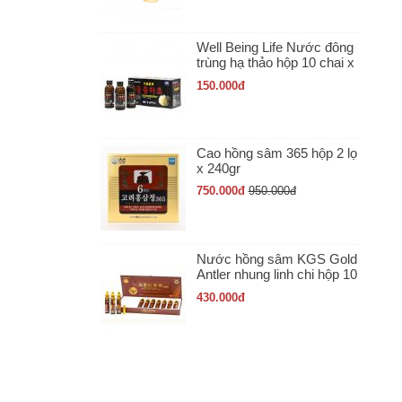
Well Being Life Nước đông
trùng hạ thảo hộp 10 chai x
100ml
150.000
đ
Cao hồng sâm 365 hộp 2 lọ
x 240gr
750.000
đ
950.000
đ
Nước hồng sâm KGS Gold
Antler nhung linh chi hộp 10
ống x 20ml
430.000
đ