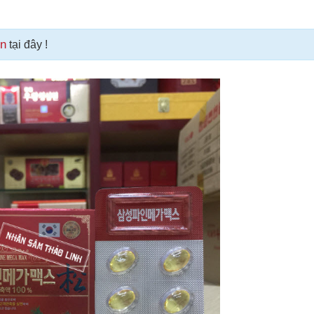
on
tại đây !