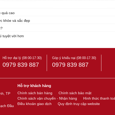
u quả cao
ức khỏe và sắc đẹp
ì?
 tuyệt vời hơn
Hỗ trợ đại lý (08:00-17:30)
Góp ý khiếu nại (08:00-17:30)
0979 839 887
0979 839 887
Hỗ trợ khách hàng
Chính sách bán hàng
Chính sách bảo mật
nh, TP
Chính sách vận chuyển - Nhận hàng
Hình thức thanh to
Điều khoản giao dịch
Quy định truy cập website
oạch Đầu