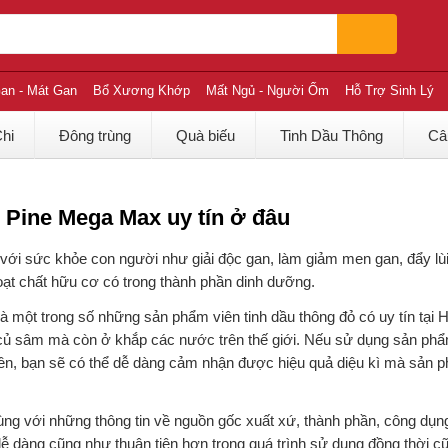
an - Mát Gan
Bổ Xương Khớp
Mất Ngủ - Người Ốm
Hỗ Trợ Sinh Lý
Chi
Đông trùng
Quà biếu
Tinh Dầu Thông
Câ
 Pine Mega Max uy tín ở đâu
ối với sức khỏe con người như giải độc gan, làm giảm men gan, đẩy l
ạt chất hữu cơ có trong thành phần dinh dưỡng.
 một trong số những sản phẩm viên tinh dầu thông đỏ có uy tín tại 
ủ sâm mà còn ở khắp các nước trên thế giới. Nếu sử dụng sản phẩm
, bạn sẽ có thể dễ dàng cảm nhận được hiệu quả diệu kì mà sản 
 cùng với những thông tin về nguồn gốc xuất xứ, thành phần, công dụn
dàng cũng như thuận tiện hơn trong quá trình sử dụng đồng thời cũ