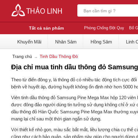
Tất cả sản phẩm
Phòng Chống Đột Quỵ
Bổ G
Khuyến Mãi
Nhân Sâm
Hồng Sâm
Linh 
Trang chủ
Tinh Dầu Thông Đỏ
Địa chỉ mua tinh dầu thông đỏ Samsung
Theo từ điển đông y, lá thông đỏ có nhiều tác động tích cực đ
bệnh về huyết áp, đường huyết không ổn định nhờ hơn 5000 ho
Viên tinh dầu thông đỏ Samsung Pine Mega Max hộp 120 viên là
được đông đảo người dùng tin tưởng sử dụng không chỉ ở xứ c
dầu thông đỏ Hàn Quốc Samsung Pine Mega Max thường xuyên
mang lại chỉ sau một thời gian ngắn sử dụng.
Với thiết kế nhỏ gọn, màu sắc bắt mắt, liều lượng chia cụ thể
cũng như cách bảo quản, sản phẩm này giúp cho người dùng dễ 