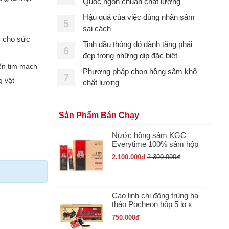
Quốc ngon chuẩn chất lượng
Hậu quả của việc dùng nhân sâm
5
sai cách
c cho sức
Tinh dầu thông đỏ dành tặng phái
6
đẹp trong những dịp đặc biệt
ến tim mạch
Phương pháp chọn hồng sâm khô
7
 vật
chất lượng
Sản Phẩm Bán Chạy
Nước hồng sâm KGC
Everytime 100% sâm hộp
30 gói x 10ml
2.100.000
đ
2.390.000
đ
Cao linh chi đông trùng hạ
thảo Pocheon hộp 5 lọ x
50gr
750.000
đ