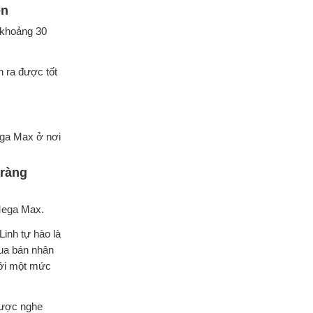
ên
 khoảng 30
n ra được tốt
ega Max ở nơi
 ràng
 Mega Max.
inh tự hào là
mua bán nhân
với một mức
được nghe