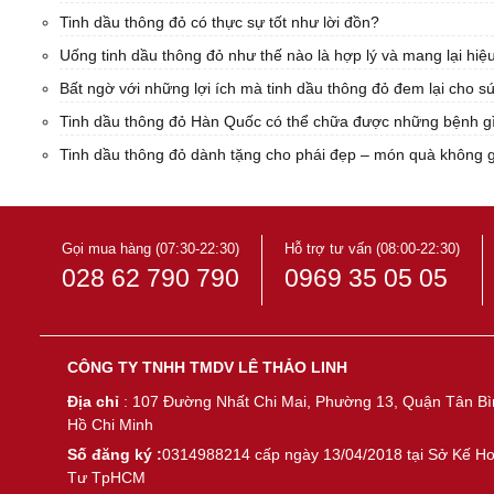
Tinh dầu thông đỏ có thực sự tốt như lời đồn?
Uống tinh dầu thông đỏ như thế nào là hợp lý và mang lại hiệ
Bất ngờ với những lợi ích mà tinh dầu thông đỏ đem lại cho s
Tinh dầu thông đỏ Hàn Quốc có thể chữa được những bệnh g
Tinh dầu thông đỏ dành tặng cho phái đẹp – món quà không gì
Gọi mua hàng (07:30-22:30)
Hỗ trợ tư vấn (08:00-22:30)
028 62 790 790
0969 35 05 05
CÔNG TY TNHH TMDV LÊ THẢO LINH
Địa chỉ
: 107 Đường Nhất Chi Mai, Phường 13, Quận Tân Bì
Hồ Chi Minh
Số đăng ký :
0314988214 cấp ngày 13/04/2018 tại Sở Kế H
Tư TpHCM