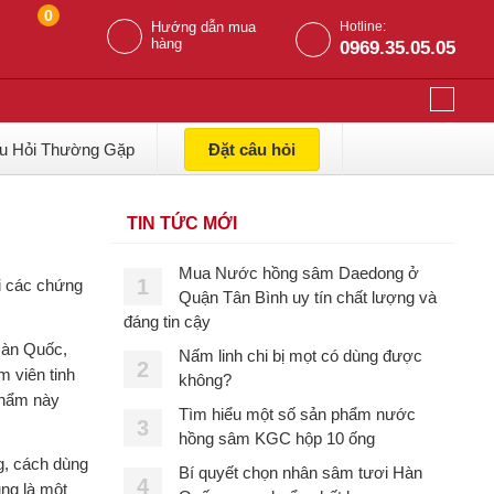
0
Hướng dẫn mua
Hotline:
hàng
0969.35.05.05
u Hỏi Thường Gặp
Đặt câu hỏi
TIN TỨC MỚI
Mua Nước hồng sâm Daedong ở
1
ùi các chứng
Quận Tân Bình uy tín chất lượng và
đáng tin cậy
Hàn Quốc,
Nấm linh chi bị mọt có dùng được
2
 viên tinh
không?
phẩm này
Tìm hiểu một số sản phẩm nước
3
hồng sâm KGC hộp 10 ống
g, cách dùng
Bí quyết chọn nhân sâm tươi Hàn
4
ng là một