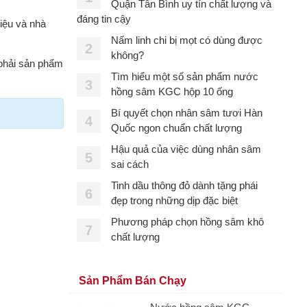
Quận Tân Bình uy tín chất lượng và
đáng tin cậy
hiệu và nhà
Nấm linh chi bị mọt có dùng được
2
không?
 phải sản phẩm
Tìm hiểu một số sản phẩm nước
3
hồng sâm KGC hộp 10 ống
Bí quyết chọn nhân sâm tươi Hàn
4
Quốc ngon chuẩn chất lượng
Hậu quả của việc dùng nhân sâm
5
sai cách
Tinh dầu thông đỏ dành tặng phái
6
đẹp trong những dịp đặc biệt
Phương pháp chọn hồng sâm khô
7
chất lượng
Sản Phẩm Bán Chạy