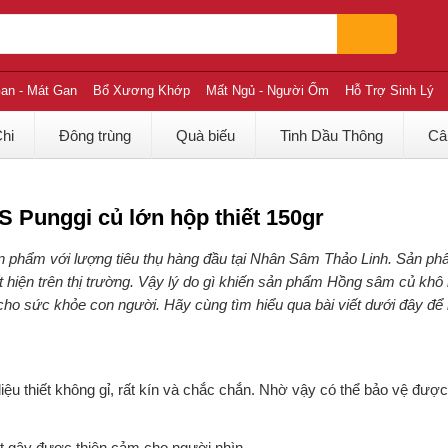
an - Mát Gan
Bổ Xương Khớp
Mất Ngủ - Người Ốm
Hỗ Trợ Sinh Lý
Chi
Đông trùng
Quà biếu
Tinh Dầu Thông
Câ
 Punggi củ lớn hộp thiết 150gr
n phẩm với lượng tiêu thụ hàng đầu tại Nhân Sâm Thảo Linh. Sản ph
t hiện trên thị trường. Vậy lý do gì khiến sản phẩm Hồng sâm củ kh
ho sức khỏe con người. Hãy cùng tìm hiểu qua bài viết dưới đây để 
liệu thiết không gỉ, rất kín và chắc chắn. Nhờ vậy có thể bảo vệ đư
ạt gây được thiện cảm cho người nhìn.