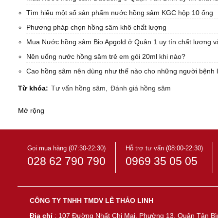
Tìm hiểu một số sản phẩm nước hồng sâm KGC hộp 10 ống
Phương pháp chọn hồng sâm khô chất lượng
Mua Nước hồng sâm Bio Apgold ở Quận 1 uy tín chất lượng và
Nên uống nước hồng sâm trẻ em gói 20ml khi nào?
Cao hồng sâm nên dùng như thế nào cho những người bệnh l
Từ khóa:
Tư vấn hồng sâm,
Đánh giá hồng sâm
Mở rộng
Gọi mua hàng (07:30-22:30)
Hỗ trợ tư vấn (08:00-22:30)
028 62 790 790
0969 35 05 05
CÔNG TY TNHH TMDV LÊ THẢO LINH
Địa chỉ
: 107 Đường Nhất Chi Mai, Phường 13, Quận Tân Bì