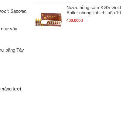
Nước hồng sâm KGS Gold
ược”: Saponin,
Antler nhung linh chi hộp 10
ống x 20ml
430.000
đ
i như vậy
thư bằng Tây
n màng tươi