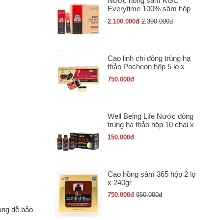
Nước hồng sâm KGC
Everytime 100% sâm hộp
30 gói x 10ml
2.100.000
đ
2.390.000
đ
Cao linh chi đông trùng hạ
thảo Pocheon hộp 5 lọ x
50gr
750.000
đ
Well Being Life Nước đông
trùng hạ thảo hộp 10 chai x
100ml
150.000
đ
Cao hồng sâm 365 hộp 2 lọ
x 240gr
750.000
đ
950.000
đ
ùng dễ bảo