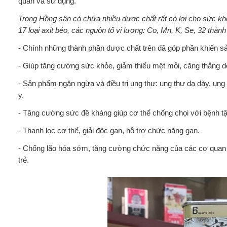
quản và sử dụng.
Trong Hồng sân có chứa nhiều dược chất rất có lợi cho sức k
17 loại axit béo, các nguôn tố vi lượng: Co, Mn, K, Se, 32 thà
- Chính những thành phần dược chất trên đã góp phần khiến 
- Giúp tăng cường sức khỏe, giảm thiểu mệt mỏi, căng thẳng do
- Sản phẩm ngăn ngừa và điều trị ung thư: ung thư dạ dày, ung
y.
- Tăng cường sức đề kháng giúp cơ thể chống chọi với bệnh tật,
- Thanh lọc cơ thể, giải độc gan, hỗ trợ chức năng gan.
- Chống lão hóa sớm, tăng cường chức năng của các cơ quan tr
trẻ.