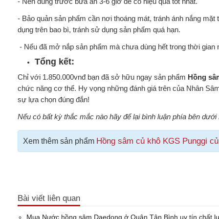
- Nên dùng trước bữa ăn 3-6 giờ để có hiệu quả tốt nhất.
- Bảo quản sản phẩm cần nơi thoáng mát, tránh ánh nắng mặt tr
dụng trên bao bì, tránh sử dụng sản phẩm quá hạn.
- Nếu đã mở nắp sản phẩm mà chưa dùng hết trong thời gian n
Tổng kết:
Chỉ với 1.850.000vnđ bạn đã sở hữu ngay sản phẩm
Hồng sâm
chức năng cơ thể. Hy vọng những đánh giá trên của
Nhân Sâm 
sự lựa chọn đúng đắn!
Nếu có bất kỳ thắc mắc nào hãy để lại bình luận phía bên dưới 
Hồng sâm củ khô KGS Punggi củ l
Xem thêm sản phẩm
Bài viết liên quan
Mua Nước hồng sâm Daedong ở Quận Tân Bình uy tín chất lư