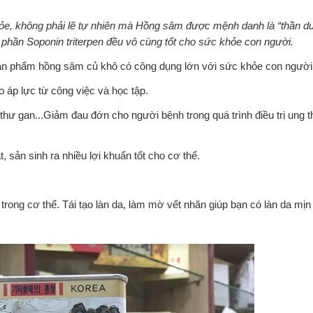
hỏe, không phải lẽ tự nhiên mà Hồng sâm được mệnh danh là “thần d
nh phần Soponin triterpen đều vô cùng tốt cho sức khỏe con người.
sản phẩm hồng sâm củ khô có công dụng lớn với sức khỏe con ngườ
 áp lực từ công việc và học tập.
 thư gan...Giảm đau đớn cho người bệnh trong quá trình điều trị ung 
 sản sinh ra nhiều lợi khuẩn tốt cho cơ thể.
ong cơ thể. Tái tạo làn da, làm mờ vết nhăn giúp bạn có làn da mị