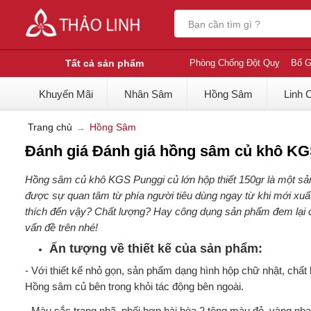
Tất cả sản phẩm
Phòng Chống Đột Quỵ
Bổ G
Khuyến Mãi
Nhân Sâm
Hồng Sâm
Linh 
Trang chủ
Hồng Sâm
Đánh giá Đánh giá hồng sâm củ khô KGS
Hồng sâm củ khô KGS Punggi củ lớn hộp thiết 150gr là một sả
được sự quan tâm từ phía người tiêu dùng ngay từ khi mới xuấ
thích đến vậy? Chất lượng? Hay công dụng sản phẩm đem lại c
vấn đề trên nhé!
Ấn tượng về thiết kế của sản phẩm:
- Với thiết kế nhỏ gọn, sản phẩm dạng hình hộp chữ nhật, chất 
Hồng sâm củ bên trong khỏi tác động bên ngoài.
- Màu sắc trang nhã, phối hợp hài hòa 2 tông màu đỏ, vàng nh