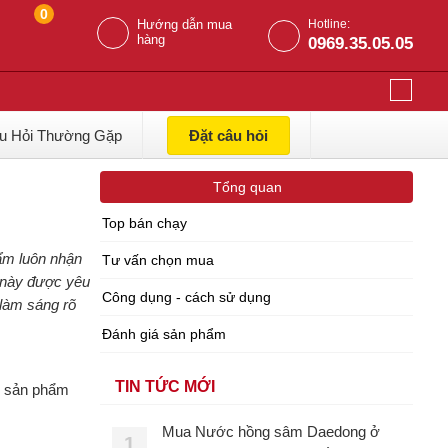
0
Hướng dẫn mua
Hotline:
hàng
0969.35.05.05
u Hỏi Thường Gặp
Đặt câu hỏi
Tổng quan
Top bán chạy
ẩm luôn nhận
Tư vấn chọn mua
ô này được yêu
Công dụng - cách sử dụng
làm sáng rõ
Đánh giá sản phẩm
TIN TỨC MỚI
ợc sản phẩm
Mua Nước hồng sâm Daedong ở
1