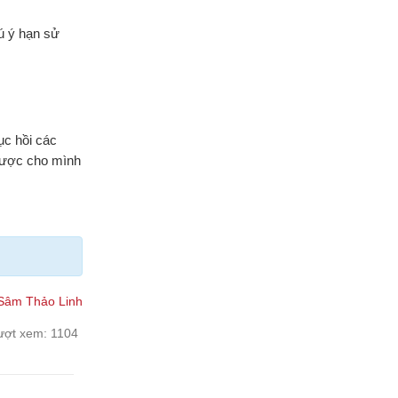
ú ý hạn sử
ục hồi các
được cho mình
Sâm Thảo Linh
ượt xem:
1104