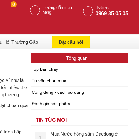
0
Hướng dẫn mua
Hotline:
hàng
0969.35.05.05
u Hỏi Thường Gặp
Đặt câu hỏi
Tổng quan
Top bán chạy
ợc ví như là
Tư vấn chọn mua
 tốn nhiều thời
Công dụng - cách sử dụng
hị trường.
Đánh giá sản phẩm
đạt chuẩn qua
TIN TỨC MỚI
á trình hấp
Mua Nước hồng sâm Daedong ở
1