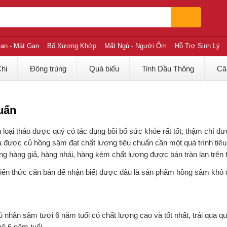
an - Mát Gan
Bổ Xương Khớp
Mất Ngủ - Người Ốm
Hỗ Trợ Sinh Lý
Chi
Đông trùng
Quà biếu
Tinh Dầu Thông
Câ
uẩn
oại thảo dược quý có tác dụng bồi bổ sức khỏe rất tốt, thậm chí đư
 ra được củ hồng sâm đạt chất lượng tiêu chuẩn cần một quá trình tiêu
ạng hàng giả, hàng nhái, hàng kém chất lượng được bán tràn lan trên t
iến thức căn bản để nhận biết được đâu là sản phẩm hồng sâm khô 
nhân sâm tươi 6 năm tuổi có chất lượng cao và tốt nhất, trải qua qu
ô 6 năm tuổi.