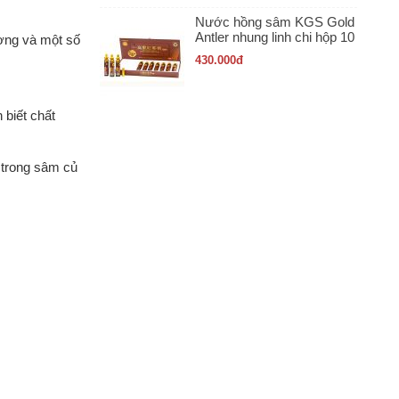
Nước hồng sâm KGS Gold
Antler nhung linh chi hộp 10
ượng và một số
ống x 20ml
430.000
đ
 biết chất
 trong sâm củ