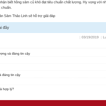
hận biết hồng sâm củ khô đạt tiêu chuẩn chất lượng. Hy vọng với nh
 chuẩn.
ân Sâm Thảo Linh sẽ hỗ trợ giải đáp
ại đây
|
03/19/2019
|
L
ợng và đáng tin cậy
 đáng tin cậy
à hợp lý?