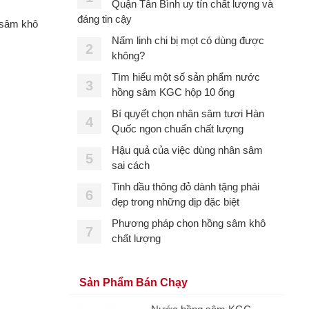
Quận Tân Bình uy tín chất lượng và
đáng tin cậy
ủ sâm khô
Nấm linh chi bị mọt có dùng được
2
không?
Tìm hiểu một số sản phẩm nước
3
hồng sâm KGC hộp 10 ống
Bí quyết chọn nhân sâm tươi Hàn
4
Quốc ngon chuẩn chất lượng
Hậu quả của việc dùng nhân sâm
5
sai cách
Tinh dầu thông đỏ dành tặng phái
6
đẹp trong những dịp đặc biệt
Phương pháp chọn hồng sâm khô
7
chất lượng
Sản Phẩm Bán Chạy