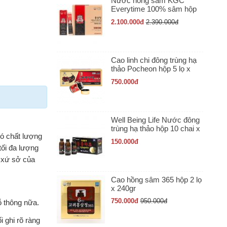
Nước hồng sâm KGC
Everytime 100% sâm hộp
30 gói x 10ml
2.100.000
đ
2.390.000
đ
Cao linh chi đông trùng hạ
thảo Pocheon hộp 5 lọ x
50gr
750.000
đ
Well Being Life Nước đông
trùng hạ thảo hộp 10 chai x
có chất lượng
100ml
150.000
đ
tối đa lượng
à xứ sở của
Cao hồng sâm 365 hộp 2 lọ
x 240gr
750.000
đ
950.000
đ
 thông nữa.
 ghi rõ ràng