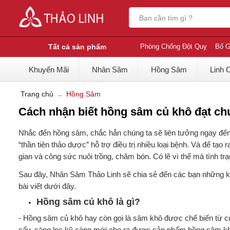
Tất cả sản phẩm
Phòng Chống Đột Quỵ
Bổ G
Khuyến Mãi
Nhân Sâm
Hồng Sâm
Linh 
Trang chủ
Hồng Sâm
Cách nhận biết hồng sâm củ khô đạt ch
Nhắc đến hồng sâm, chắc hẳn chúng ta sẽ liên tưởng ngay đến l
“thần tiên thảo dược” hỗ trợ điều trị nhiều loại bệnh. Và để tạo
gian và công sức nuôi trồng, chăm bón. Có lẽ vì thế mà tình tr
Sau đây, Nhân Sâm Thảo Linh sẽ chia sẻ đến các bạn những k
bài viết dưới đây.
Hồng sâm củ khô là gì?
- Hồng sâm củ khô hay còn gọi là sâm khô được chế biến từ củ 
sấy, sàng lọc kỹ càng mới cho ra được sản phẩm hồng sâm kh