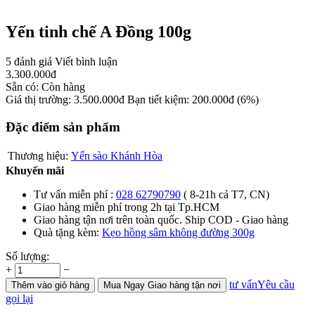
Yến tinh chế A Đồng 100g
5 đánh giá
Viết bình luận
3.300.000
đ
Sẵn có:
Còn hàng
Giá thị trường:
3.500.000
đ
Bạn tiết kiệm:
200.000
đ
(6%)
Đặc điểm sản phẩm
Thương hiệu:
Yến sào Khánh Hòa
Khuyến mãi
Tư vấn miễn phí :
028 62790790
( 8-21h cả T7, CN)
Giao hàng miễn phí trong 2h tại Tp.HCM
Giao hàng tận nơi trên toàn quốc. Ship COD - Giao hàng
Quà tặng kèm:
Kẹo hồng sâm không đường 300g
Số lượng:
+
−
tư vấn
Yêu cầu
Thêm
vào giỏ hàng
Mua Ngay
Giao hàng tận nơi
gọi lại