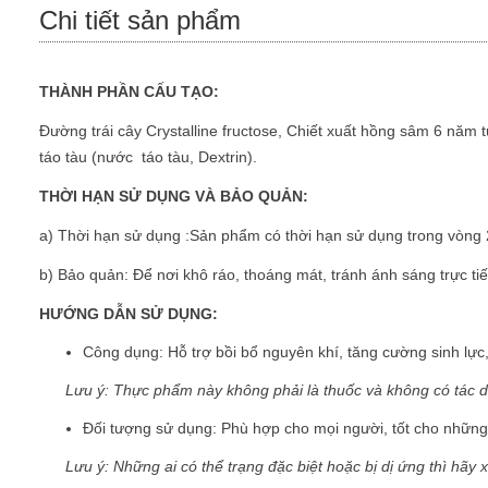
Chi tiết sản phẩm
THÀNH PHẦN CẤU TẠO:
Đường trái cây Crystalline fructose, Chiết xuất hồng sâm 6 năm
táo tàu (nước táo tàu, Dextrin).
THỜI HẠN SỬ DỤNG VÀ BẢO QUẢN:
a) Thời hạn sử dụng :Sản phẩm có thời hạn sử dụng trong vòng 
b) Bảo quản: Để nơi khô ráo, thoáng mát, tránh ánh sáng trực ti
HƯỚNG DẪN SỬ DỤNG:
Công dụng: Hỗ trợ bồi bổ nguyên khí, tăng cường sinh lực,
Lưu ý: Thực phẩm này không phải là thuốc và không có tác d
Đối tượng sử dụng: Phù hợp cho mọi người, tốt cho những
Lưu ý: Những ai có thể trạng đặc biệt hoặc bị dị ứng thì hãy 