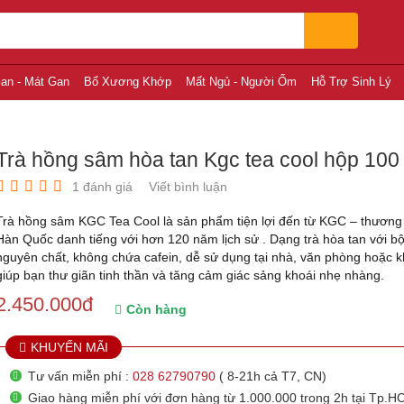
an - Mát Gan
Bổ Xương Khớp
Mất Ngủ - Người Ốm
Hỗ Trợ Sinh Lý
Trà hồng sâm hòa tan Kgc tea cool hộp 100 
1 đánh giá
Viết bình luận
Trà hồng sâm KGC Tea Cool là sản phẩm tiện lợi đến từ KGC – thương
Hàn Quốc danh tiếng với hơn 120 năm lịch sử . Dạng trà hòa tan với b
nguyên chất, không chứa cafein, dễ sử dụng tại nhà, văn phòng hoặc 
giúp bạn thư giãn tinh thần và tăng cảm giác sảng khoái nhẹ nhàng.
2.450.000
đ
Còn hàng
KHUYẾN MÃI
Tư vấn miễn phí :
028 62790790
( 8-21h cả T7, CN)
Giao hàng miễn phí với đơn hàng từ 1.000.000 trong 2h tại Tp.