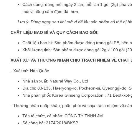
Cách dùng: dùng mỗi ngày 2 lần, mỗi lần 1 gói (2g) pha v
mùi vị hồng sâm đậm đà hơn.
Lưu ý: Dùng ngay sau khi mở vì để lâu sản phẩm có thể bị bi
CHẤT LIỆU BAO BÌ VÀ QUY CÁCH BAO GÓI:
Chất liệu bao bì: Sản phẩm được đóng trong gói PE, bên n
Khối lượng tịnh: Sản phẩm được đóng gói 2g x 100 gói (20
XUẤT XỨ VÀ THƯƠNG NHÂN CHỊU TRÁCH NHIỆM VỀ CHẤ
- Xuất xứ: Hàn Quốc
Nhà sản xuất: Natural Way Co., Ltd
Địa chỉ: 83-135, Haeryong-ro, Pocheon-si, Gyeonggi-do, 
Nhà phân phối: Korea Ginseng Corporation , 71 Beotkkot-
- Thương nhân nhập khẩu, phân phối và chịu trách nhiệm về sả
Tên tổ chức, cá nhân: CÔNG TY TNHH JM
Số công bố: 2174/2018/ĐKSP