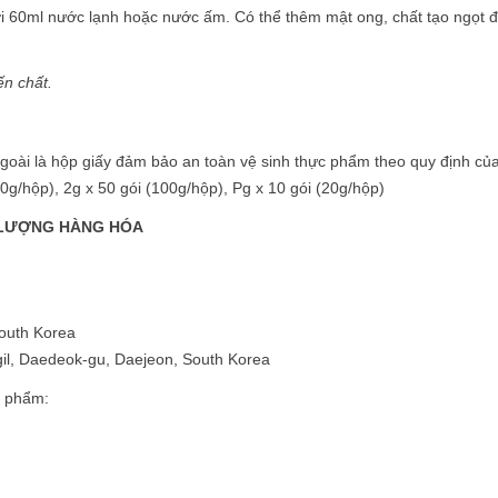
ới 60ml nước lạnh hoặc nước ấm. Có thể thêm mật ong, chất tạo ngọt 
ến
chất.
goài là hộp giấy đảm bảo an toàn vệ sinh thực phẩm theo quy định của
0g/hộp), 2g x 50 gói (100g/hộp), Pg x 10 gói (20g/hộp)
T LƯỢNG HÀNG HÓA
South Korea
gil, Daedeok-gu, Daejeon, South Korea
n phẩm: