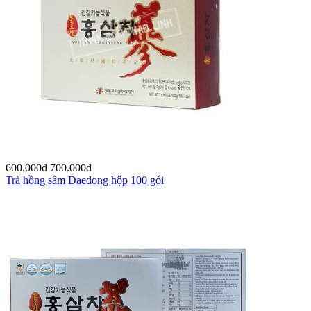
600.000
đ
700.000
đ
Trà hồng sâm Daedong hộp 100 gói