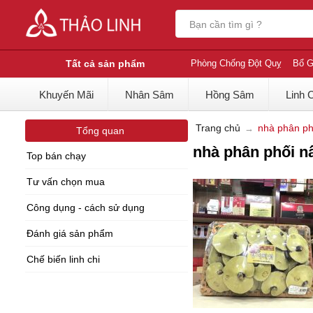
Tất cả sản phẩm
Phòng Chống Đột Quỵ
Bổ G
Khuyến Mãi
Nhân Sâm
Hồng Sâm
Linh 
Trang chủ
nhà phân phố
Tổng quan
nhà phân phối nấ
Top bán chạy
Tư vấn chọn mua
Công dụng - cách sử dụng
Đánh giá sản phẩm
Chế biến linh chi