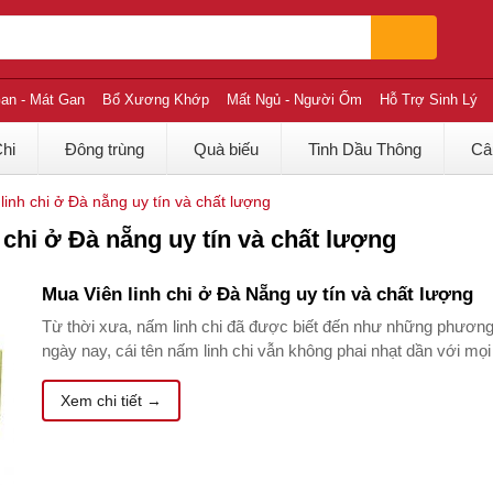
an - Mát Gan
Bổ Xương Khớp
Mất Ngủ - Người Ốm
Hỗ Trợ Sinh Lý
Chi
Đông trùng
Quà biếu
Tinh Dầu Thông
Câ
 linh chi ở Đà nẵng uy tín và chất lượng
h chi ở Đà nẵng uy tín và chất lượng
Mua Viên linh chi ở Đà Nẵng uy tín và chất lượng
Từ thời xưa, nấm linh chi đã được biết đến như những phương
ngày nay, cái tên nấm linh chi vẫn không phai nhạt dần với mọi
Xem chi tiết →