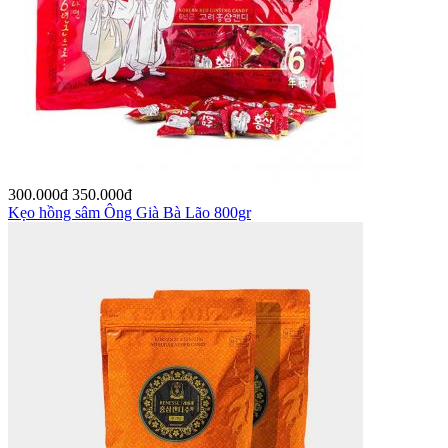
300.000
đ
350.000
đ
Kẹo hồng sâm Ông Già Bà Lão 800gr