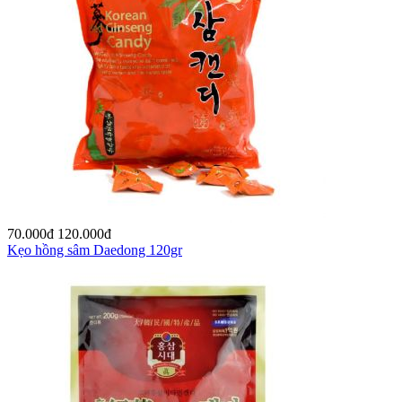
70.000
đ
120.000
đ
Kẹo hồng sâm Daedong 120gr