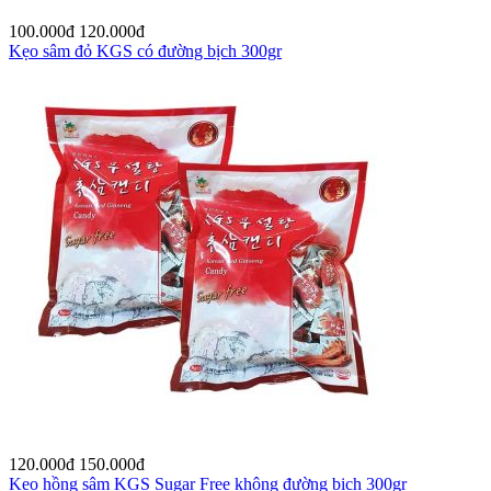
100.000
đ
120.000
đ
Kẹo sâm đỏ KGS có đường bịch 300gr
120.000
đ
150.000
đ
Kẹo hồng sâm KGS Sugar Free không đường bịch 300gr