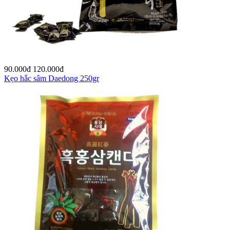
90.000
đ
120.000
đ
Kẹo hắc sâm Daedong 250gr