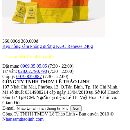
360.000
đ
380.000
đ
Kẹo hồng sâm không đường KGC Renesse 240g
Click xem bản đồ chỉ đường tại đây
Đặt mua:
0969.35.05.05
(7:30 - 22:00)
Tư vấn:
028.62.790.790
(7:30 - 22:00)
Góp ý:
0979.839.887
(7:30 - 22:00)
CÔNG TY TNHH TMDV LÊ THẢO LINH
107 Nhất Chi Mai, Phường 13, Q.Tân Bình, Tp. Hồ Chí Minh.
Mã số thuế: 0314988214 cấp ngày 13/04/2018 tại Sở Kế Hoạch
Đầu Tư TpHCM.
Người đại diện: Lê Thị Việt Hoa - Chức vụ:
Giám Đốc
E-mail
Gửi
Công Ty TNHH TMDV Lê Thảo Linh - Bản quyền 2010 ©
Nhansamthaolinh.com