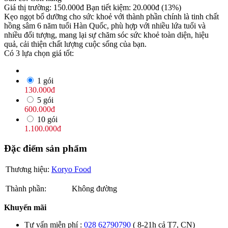
Giá thị trường:
150.000
đ
Bạn tiết kiệm:
20.000
đ
(13%)
Kẹo ngọt bổ dưỡng cho sức khoẻ với thành phần chính là tinh chất
hồng sâm 6 năm tuổi Hàn Quốc, phù hợp với nhiều lứa tuổi và
nhiều đối tượng, mang lại sự chăm sóc sức khoẻ toàn diện, hiệu
quả, cải thiện chất lượng cuộc sống của bạn.
Có 3 lựa chọn giá tốt:
1 gói
130.000
đ
5 gói
600.000
đ
10 gói
1.100.000
đ
Đặc điểm sản phẩm
Thương hiệu:
Koryo Food
Thành phần:
Không đường
Khuyến mãi
Tư vấn miễn phí :
028 62790790
( 8-21h cả T7, CN)