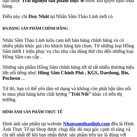
bạn được
Trải nghiệm sản phẩm thực tế
trước khi quyết định mua
hàng.
Điều này chỉ
Duy Nhất
tại Nhân Sâm Thảo Linh mới có.
ĐA DẠNG SẢN PHẨM CHÍNH HÃNG
Nhân Sâm Thảo Linh luôn cam kết bán hàng chính hãng và có
nhiều phân khúc giá cho khách hàng lựa chọn. Từ những loại Hồng
Sâm dưới 1 triệu phục vụ cho nhu cầu dùng thử cho đến những loại
Hồng Sâm cao cấp .
Những sản phẩm Hồng Sâm chính hãng tới từ rất nhiều thương hiệu
lớn nổi tiếng như:
Hồng Sâm Chính Phủ , KGS, Daedong, Bio,
Pocheon
...
Từ đó, bạn có thể yên tâm sử dụng và không còn phải bận tâm nỗi
lo mua phải hàng kém chất lượng
"Trôi Nổi"
khác có trên thị
trường.
HÌNH ẢNH SẢN PHẨM THỰC TẾ
Hình ảnh sản phẩm tại website
Nhansamthaolinh.com
đều là Hình
Ảnh Thực Tế tại Shop được chụp đầy đủ mọi góc cạnh rõ ràng và
chi tiết nhất để khi bạn nhận được sản phẩm trên tay là đúng với