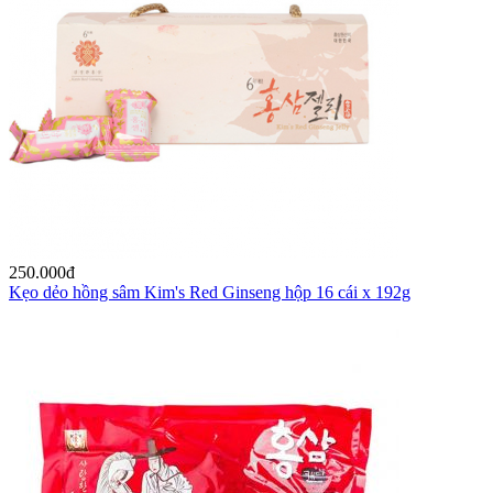
250.000
đ
Kẹo dẻo hồng sâm Kim's Red Ginseng hộp 16 cái x 192g