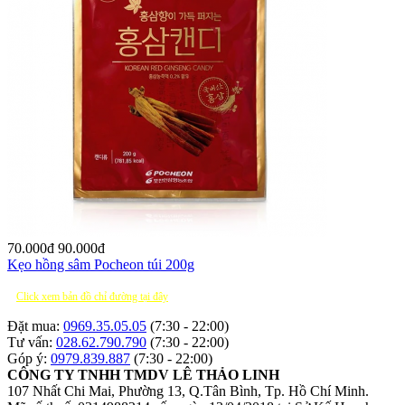
70.000
đ
90.000
đ
Kẹo hồng sâm Pocheon túi 200g
Click xem bản đồ chỉ đường tại đây
Đặt mua:
0969.35.05.05
(7:30 - 22:00)
Tư vấn:
028.62.790.790
(7:30 - 22:00)
Góp ý:
0979.839.887
(7:30 - 22:00)
CÔNG TY TNHH TMDV LÊ THẢO LINH
107 Nhất Chi Mai, Phường 13, Q.Tân Bình, Tp. Hồ Chí Minh.