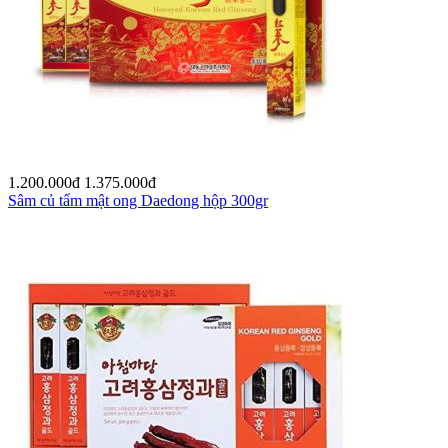
1.200.000
đ
1.375.000
đ
Sâm củ tẩm mật ong Daedong hộp 300gr