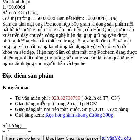
Viết bình luận
1.400.000
đ
Sẵn có:
Còn hàng
Giá thị trường:
1.600.000
đ
Bạn tiết kiệm:
200.000
đ
(13%)
Sâm củ tẩm mật ong Pocheon hộp 300 gram là dòng sản phẩm nổi
bật tới từ thương hiệu hồng sâm nổi tiếng của Hàn Quốc, được sản
xuất trên dây chuyền công nghệ hiện đại giúp giữ nguyên được
những dưỡng chất cần thiết có trong hồng sâm 6 năm tuổi và mật
ong nguyên chất mang lại những tác dụng tuyệt vời đối với sức
khỏe và sắc đẹp. Hiện nay Sâm củ tẩm mật ong Pocheon đang được
nhiều người tiêu dùng tin tưởng sử dụng và còn là món quà tặng ý
nghĩa dành tặng cho người thân và bạn bè
Đặc điểm sản phẩm
Khuyến mãi
Tư vấn miễn phí :
028.62790790
( 8-21h cả T7, CN)
Giao hàng miễn phí trong 2h tại Tp.HCM
Giao hàng tận nơi trên toàn quốc. Ship COD - Giao hàng
Quà tặng kèm:
Kẹo hồng sâm không đường 300g
Số lượng:
+
−
tư vấn
Yêu cầu
Thêm
vào giỏ hàng
Mua Ngay
Giao hàng tận nơi