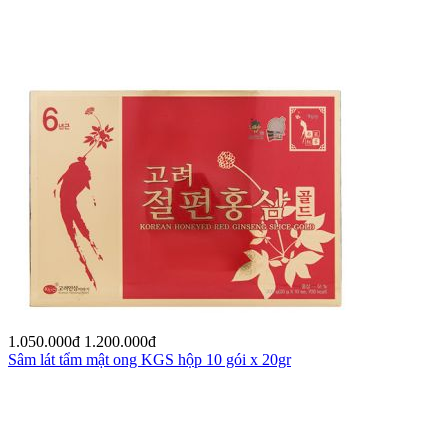
1.050.000
đ
1.200.000
đ
Sâm lát tẩm mật ong KGS hộp 10 gói x 20gr