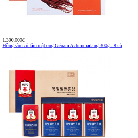
1.300.000
đ
Hồng sâm củ tẩm mật ong Géuam Achimmadang 300g - 8 củ