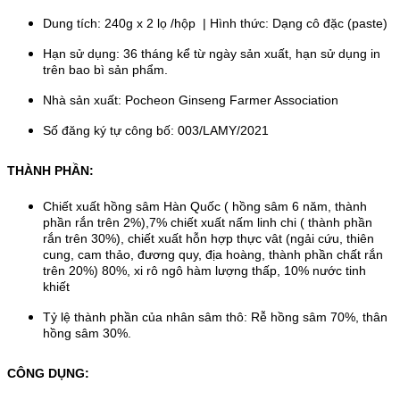
Dung tích: 240g x 2 lọ /hộp | Hình thức: Dạng cô đặc (paste)
Hạn sử dụng: 36 tháng kể từ ngày sản xuất, hạn sử dụng in
trên bao bì sản phẩm.
Nhà sản xuất: Pocheon Ginseng Farmer Association
Số đăng ký tự công bố: 003/LAMY/2021
THÀNH PHẦN:
Chiết xuất hồng sâm Hàn Quốc ( hồng sâm 6 năm, thành
phần rắn trên 2%),7% chiết xuất nấm linh chi ( thành phần
rắn trên 30%), chiết xuất hỗn hợp thực vât (ngải cứu, thiên
cung, cam thảo, đương quy, địa hoàng, thành phần chất rắn
trên 20%) 80%, xi rô ngô hàm lượng thấp, 10% nước tinh
khiết
Tỷ lệ thành phần của nhân sâm thô: Rễ hồng sâm 70%, thân
hồng sâm 30%.
CÔNG DỤNG: