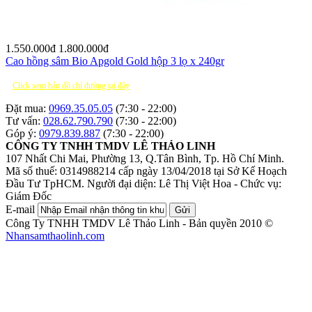
1.550.000
đ
1.800.000
đ
Cao hồng sâm Bio Apgold Gold hộp 3 lọ x 240gr
Click xem bản đồ chỉ đường tại đây
Đặt mua:
0969.35.05.05
(7:30 - 22:00)
Tư vấn:
028.62.790.790
(7:30 - 22:00)
Góp ý:
0979.839.887
(7:30 - 22:00)
CÔNG TY TNHH TMDV LÊ THẢO LINH
107 Nhất Chi Mai, Phường 13, Q.Tân Bình, Tp. Hồ Chí Minh.
Mã số thuế: 0314988214 cấp ngày 13/04/2018 tại Sở Kế Hoạch
Đầu Tư TpHCM.
Người đại diện: Lê Thị Việt Hoa - Chức vụ:
Giám Đốc
E-mail
Gửi
Công Ty TNHH TMDV Lê Thảo Linh - Bản quyền 2010 ©
Nhansamthaolinh.com