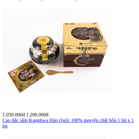
1.050.000
đ
1.200.000
đ
Cao hắc sâm Kanghwa Hàn Quốc 100% nguyên chất hộp 1 hủ x 1
kg