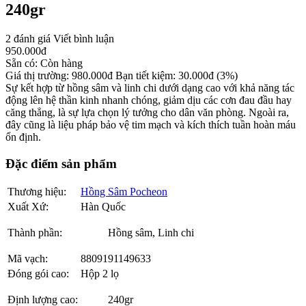
240gr
2 đánh giá
Viết bình luận
950.000
đ
Sẵn có:
Còn hàng
Giá thị trường:
980.000
đ
Bạn tiết kiệm:
30.000
đ
(3%)
Sự kết hợp từ hồng sâm và linh chi dưới dạng cao với khả năng tác
động lên hệ thần kinh nhanh chóng, giảm dịu các cơn đau đầu hay
căng thẳng, là sự lựa chọn lý tưởng cho dân văn phòng. Ngoài ra,
đây cũng là liệu pháp bảo vệ tim mạch và kích thích tuần hoàn máu
ổn định.
Đặc điểm sản phẩm
Thương hiệu:
Hồng Sâm Pocheon
Xuất Xứ:
Hàn Quốc
Thành phần:
Hồng sâm, Linh chi
Mã vạch:
8809191149633
Đóng gói cao:
Hộp 2 lọ
Định lượng cao:
240gr