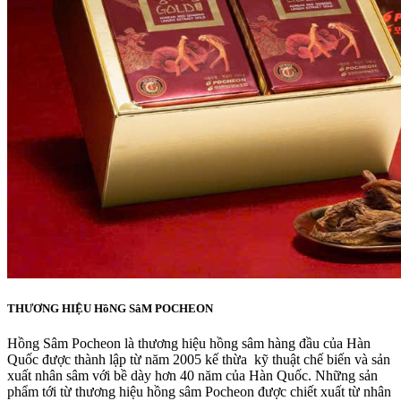
THƯƠNG HIỆU HồNG SâM POCHEON
Hồng Sâm Pocheon là thương hiệu hồng sâm hàng đầu của Hàn
Quốc được thành lập từ năm 2005 kế thừa kỹ thuật chế biến và sản
xuất nhân sâm với bề dày hơn 40 năm của Hàn Quốc. Những sản
phẩm tới từ thương hiệu hồng sâm Pocheon được chiết xuất từ nhân