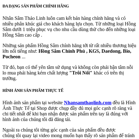
ĐA DẠNG SẢN PHẨM CHÍNH HÃNG
Nhân Sâm Thảo Linh luôn cam kết bán hàng chính hãng và có
nhiều phân khúc giá cho khách hàng lựa chọn. Từ những loại Hồng
Sâm dưới 1 triệu phục vụ cho nhu cầu dùng thử cho đến những loại
Hồng Sâm cao cấp .
Những sản phẩm Hồng Sâm chính hãng tới từ rất nhiều thương hiệu
lớn nổi tiếng như:
Hồng Sâm Chính Phủ , KGS, Daedong, Bio,
Pocheon
...
Từ đó, bạn có thể yên tâm sử dụng và không còn phải bận tâm nỗi
lo mua phải hàng kém chất lượng
"Trôi Nổi"
khác có trên thị
trường.
HÌNH ẢNH SẢN PHẨM THỰC TẾ
Hình ảnh sản phẩm tại website
Nhansamthaolinh.com
đều là Hình
Ảnh Thực Tế tại Shop được chụp đầy đủ mọi góc cạnh rõ ràng và
chi tiết nhất để khi bạn nhận được sản phẩm trên tay là đúng với
hình ảnh của chúng tôi đã đăng tải.
Ngoài ra chúng tôi từng góc cạnh của sản phẩm đều được
chúng tôi quay lại video mong muốn bạn thấy rõ sản phẩm để tránh