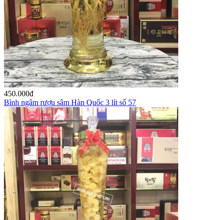
450.000
đ
Bình ngâm rượu sâm Hàn Quốc 3 lít số 57