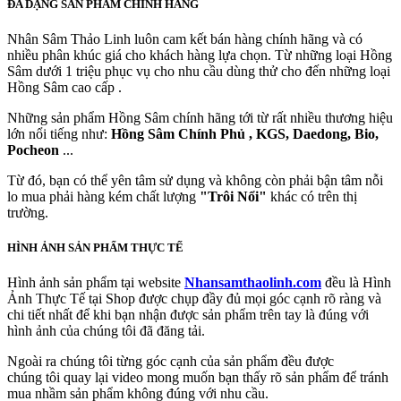
ĐA DẠNG SẢN PHẨM CHÍNH HÃNG
Nhân Sâm Thảo Linh luôn cam kết bán hàng chính hãng và có
nhiều phân khúc giá cho khách hàng lựa chọn. Từ những loại Hồng
Sâm dưới 1 triệu phục vụ cho nhu cầu dùng thử cho đến những loại
Hồng Sâm cao cấp .
Những sản phẩm Hồng Sâm chính hãng tới từ rất nhiều thương hiệu
lớn nổi tiếng như:
Hồng Sâm Chính Phủ , KGS, Daedong, Bio,
Pocheon
...
Từ đó, bạn có thể yên tâm sử dụng và không còn phải bận tâm nỗi
lo mua phải hàng kém chất lượng
"Trôi Nổi"
khác có trên thị
trường.
HÌNH ẢNH SẢN PHẨM THỰC TẾ
Hình ảnh sản phẩm tại website
Nhansamthaolinh.com
đều là Hình
Ảnh Thực Tế tại Shop được chụp đầy đủ mọi góc cạnh rõ ràng và
chi tiết nhất để khi bạn nhận được sản phẩm trên tay là đúng với
hình ảnh của chúng tôi đã đăng tải.
Ngoài ra chúng tôi từng góc cạnh của sản phẩm đều được
chúng tôi quay lại video mong muốn bạn thấy rõ sản phẩm để tránh
mua nhầm sản phẩm không đúng với nhu cầu.