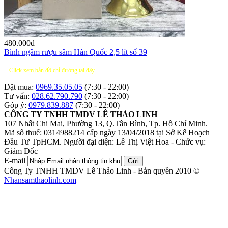
480.000
đ
Bình ngâm rượu sâm Hàn Quốc 2,5 lít số 39
Click xem bản đồ chỉ đường tại đây
Đặt mua:
0969.35.05.05
(7:30 - 22:00)
Tư vấn:
028.62.790.790
(7:30 - 22:00)
Góp ý:
0979.839.887
(7:30 - 22:00)
CÔNG TY TNHH TMDV LÊ THẢO LINH
107 Nhất Chi Mai, Phường 13, Q.Tân Bình, Tp. Hồ Chí Minh.
Mã số thuế: 0314988214 cấp ngày 13/04/2018 tại Sở Kế Hoạch
Đầu Tư TpHCM.
Người đại diện: Lê Thị Việt Hoa - Chức vụ:
Giám Đốc
E-mail
Gửi
Công Ty TNHH TMDV Lê Thảo Linh - Bản quyền 2010 ©
Nhansamthaolinh.com