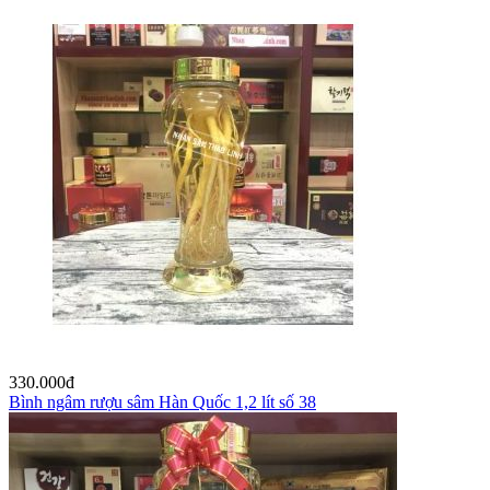
330.000
đ
Bình ngâm rượu sâm Hàn Quốc 1,2 lít số 38