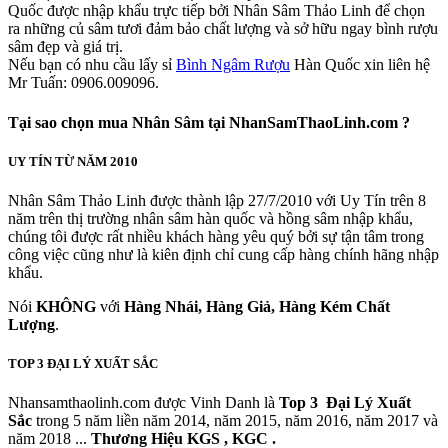
Quốc được nhập khẩu trực tiếp bởi Nhân Sâm Thảo Linh để chọn
ra những củ sâm tươi đảm bảo chất lượng và sở hữu ngay bình rượu
sâm đẹp và giá trị.
Nếu bạn có nhu cầu lấy sỉ
Bình Ngâm Rượu
Hàn Quốc xin liên hệ
Mr Tuấn: 0906.009096.
Tại sao chọn mua Nhân Sâm tại NhanSamThaoLinh.com ?
UY TÍN TỪ NĂM 2010
Nhân Sâm Thảo Linh được thành lập 27/7/2010 với Uy Tín trên 8
năm trên thị trường nhân sâm hàn quốc và hồng sâm nhập khẩu,
chúng tôi được rất nhiều khách hàng yêu quý bởi sự tận tâm trong
công việc cũng như là kiên định chỉ cung cấp hàng chính hãng nhập
khẩu.
Nói
KHÔNG
với
Hàng Nhái, Hàng Giả, Hàng Kém Chất
Lượng
.
TOP 3 ĐẠI LÝ XUẤT SẮC
Nhansamthaolinh.com được Vinh Danh là
Top 3 Đại Lý Xuất
Sắc
trong 5 năm liền năm 2014, năm 2015, năm 2016, năm 2017 và
năm 2018 ...
Thương Hiệu KGS , KGC .