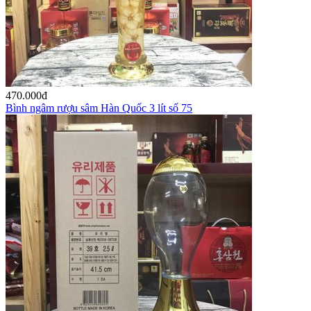
470.000
đ
Bình ngâm rượu sâm Hàn Quốc 3 lít số 75