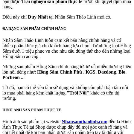
bạn được
Trải nghiệm sản phẩm thực tế
trước khi quyết định mua
hàng.
Điều này chỉ
Duy Nhất
tại Nhân Sâm Thảo Linh mới có.
ĐA DẠNG SẢN PHẨM CHÍNH HÃNG
Nhân Sâm Thảo Linh luôn cam kết bán hàng chính hãng và có
nhiều phân khúc giá cho khách hàng lựa chọn. Từ những loại Hồng
Sâm dưới 1 triệu phục vụ cho nhu cầu dùng thử cho đến những loại
Hồng Sâm cao cấp .
Những sản phẩm Hồng Sâm chính hãng tới từ rất nhiều thương hiệu
lớn nổi tiếng như:
Hồng Sâm Chính Phủ , KGS, Daedong, Bio,
Pocheon
...
Từ đó, bạn có thể yên tâm sử dụng và không còn phải bận tâm nỗi
lo mua phải hàng kém chất lượng
"Trôi Nổi"
khác có trên thị
trường.
HÌNH ẢNH SẢN PHẨM THỰC TẾ
Hình ảnh sản phẩm tại website
Nhansamthaolinh.com
đều là Hình
Ảnh Thực Tế tại Shop được chụp đầy đủ mọi góc cạnh rõ ràng và
chi tiết nhất để khi bạn nhận được sản phẩm trên tay là đúng với