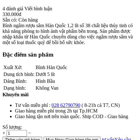
4 đánh giá
Viết bình luận
330.000
đ
Sẵn có:
Còn hàng
Bình ngâm rượu sâm Hàn Quốc 1,2 lít số 38 chất liệu thủy tinh có
khả năng phóng to hình ảnh vật phẩm bên trong. Sản phẩm được
nhập khẩu từ Hàn Quốc chuyên dùng cho việc ngâm rượu sâm và
một số loại thuốc quý để bồi bổ sức khỏe.
Đặc điểm sản phẩm
Xuất Xứ:
Bình Hàn Quốc
Dung tích bình:
Dưới 5 lít
Dáng Bình:
Hình Bầu
Dạng bình:
Không Van
Khuyến mãi
Tư vấn miễn phí :
028 62790790
( 8-21h cả T7, CN)
Giao hàng miễn phí trong 2h tại Tp.HCM
Giao hàng tận nơi trên toàn quốc. Ship COD - Giao hàng
Số lượng:
+
−
tư vấn
Yêu cầu
Thêm
vào giỏ hàng
Mua Ngay
Giao hàng tận nơi