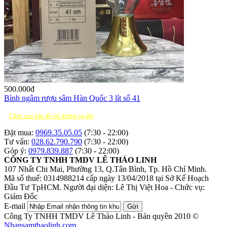
500.000
đ
Bình ngâm rượu sâm Hàn Quốc 3 lít số 41
Click xem bản đồ chỉ đường tại đây
Đặt mua:
0969.35.05.05
(7:30 - 22:00)
Tư vấn:
028.62.790.790
(7:30 - 22:00)
Góp ý:
0979.839.887
(7:30 - 22:00)
CÔNG TY TNHH TMDV LÊ THẢO LINH
107 Nhất Chi Mai, Phường 13, Q.Tân Bình, Tp. Hồ Chí Minh.
Mã số thuế: 0314988214 cấp ngày 13/04/2018 tại Sở Kế Hoạch
Đầu Tư TpHCM.
Người đại diện: Lê Thị Việt Hoa - Chức vụ:
Giám Đốc
E-mail
Gửi
Công Ty TNHH TMDV Lê Thảo Linh - Bản quyền 2010 ©
Nhansamthaolinh.com