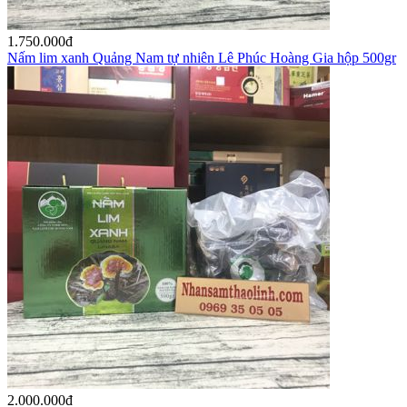
1.750.000
đ
Nấm lim xanh Quảng Nam tự nhiên Lê Phúc Hoàng Gia hộp 500gr
2.000.000
đ