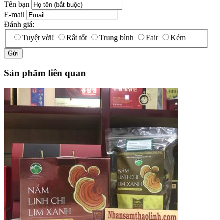
Tên bạn
E-mail
Đánh giá:
Tuyệt vời!
Rất tốt
Trung bình
Fair
Kém
Sản phẩm liên quan