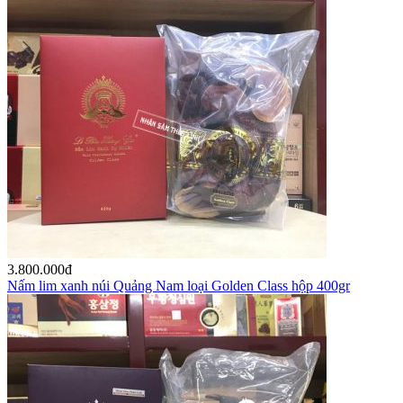
3.800.000
đ
Nấm lim xanh núi Quảng Nam loại Golden Class hộp 400gr