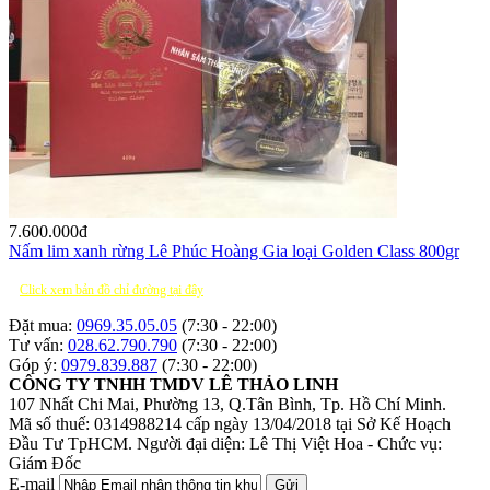
7.600.000
đ
Nấm lim xanh rừng Lê Phúc Hoàng Gia loại Golden Class 800gr
Click xem bản đồ chỉ đường tại đây
Đặt mua:
0969.35.05.05
(7:30 - 22:00)
Tư vấn:
028.62.790.790
(7:30 - 22:00)
Góp ý:
0979.839.887
(7:30 - 22:00)
CÔNG TY TNHH TMDV LÊ THẢO LINH
107 Nhất Chi Mai, Phường 13, Q.Tân Bình, Tp. Hồ Chí Minh.
Mã số thuế: 0314988214 cấp ngày 13/04/2018 tại Sở Kế Hoạch
Đầu Tư TpHCM.
Người đại diện: Lê Thị Việt Hoa - Chức vụ:
Giám Đốc
E-mail
Gửi