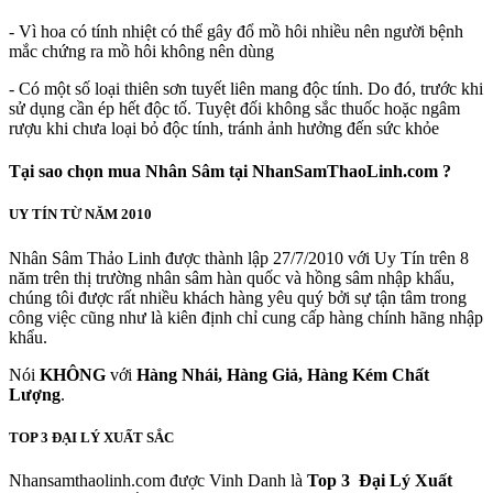
- Vì hoa có tính nhiệt có thể gây đổ mồ hôi nhiều nên người bệnh
mắc chứng ra mồ hôi không nên dùng
- Có một số loại thiên sơn tuyết liên mang độc tính. Do đó, trước khi
sử dụng cần ép hết độc tố. Tuyệt đối không sắc thuốc hoặc ngâm
rượu khi chưa loại bỏ độc tính, tránh ảnh hưởng đến sức khỏe
Tại sao chọn mua Nhân Sâm tại NhanSamThaoLinh.com ?
UY TÍN TỪ NĂM 2010
Nhân Sâm Thảo Linh được thành lập 27/7/2010 với Uy Tín trên 8
năm trên thị trường nhân sâm hàn quốc và hồng sâm nhập khẩu,
chúng tôi được rất nhiều khách hàng yêu quý bởi sự tận tâm trong
công việc cũng như là kiên định chỉ cung cấp hàng chính hãng nhập
khẩu.
Nói
KHÔNG
với
Hàng Nhái, Hàng Giả, Hàng Kém Chất
Lượng
.
TOP 3 ĐẠI LÝ XUẤT SẮC
Nhansamthaolinh.com được Vinh Danh là
Top 3 Đại Lý Xuất