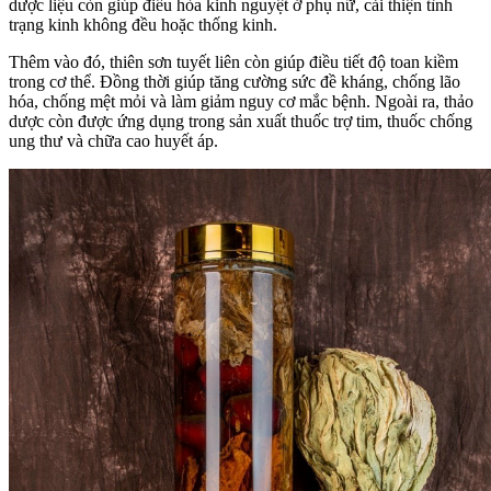
dược liệu còn giúp điều hòa kinh nguyệt ở phụ nữ, cải thiện tình
trạng kinh không đều hoặc thống kinh.
Thêm vào đó, thiên sơn tuyết liên còn giúp điều tiết độ toan kiềm
trong cơ thể. Đồng thời giúp tăng cường sức đề kháng, chống lão
hóa, chống mệt mỏi và làm giảm nguy cơ mắc bệnh. Ngoài ra, thảo
dược còn được ứng dụng trong sản xuất thuốc trợ tim, thuốc chống
ung thư và chữa cao huyết áp.