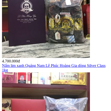
4.700.000
đ
Nấm lim xanh Quảng Nam Lê Phúc Hoàng Gia dòng Silver Class
1kg