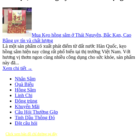
Mua Kẹo hồng sâm ở Thái Nguyên, Bắc Kạn, Cao
Bằng uy tín và chất lượng
Là một sản phẩm có xuất phát điểm từ đất nước Hàn Quốc, kẹo
hồng sâm hiện nay cũng rất phổ biến tại thị trường Việt Nam. Với
hương vị thơm ngon cùng nhiều công dụng cho sức khỏe, sản phẩm
này đã...
Xem chi tiết →
Nhân Sâm
Quà Biếu
Hồng Sâm
Linh Chi
Đông trùng
Khuyến Mãi
Câu Hỏi Thường Gặp
Tinh Dầu Thông Đỏ
Đặt câu hỏi
Click xem bản đồ chỉ đường tại đây