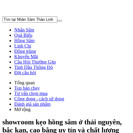
Nhân Sâm
Quà Biếu
Hồng Sâm
Linh Chi
Đông trùng
Khuyến Mãi
Câu Hỏi Thường Gặp
Tinh Dầu Thông Đỏ
Đặt câu hỏi
Tổng quan
Top bán chạy
Tư vấn chọn mua
Công dụng - cách sử dụng
Đánh giá sản phẩm
Mở rộng
showroom kẹo hồng sâm ở thái nguyên,
bắc kạn, cao bằng uy tín và chất lượng