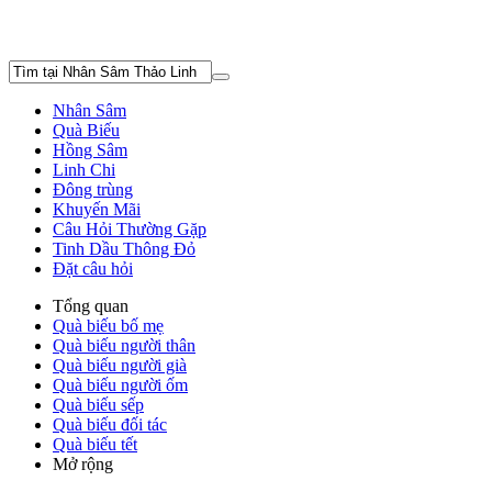
Nhân Sâm
Quà Biếu
Hồng Sâm
Linh Chi
Đông trùng
Khuyến Mãi
Câu Hỏi Thường Gặp
Tinh Dầu Thông Đỏ
Đặt câu hỏi
Tổng quan
Quà biếu bố mẹ
Quà biếu người thân
Quà biếu người già
Quà biếu người ốm
Quà biếu sếp
Quà biếu đối tác
Quà biếu tết
Mở rộng