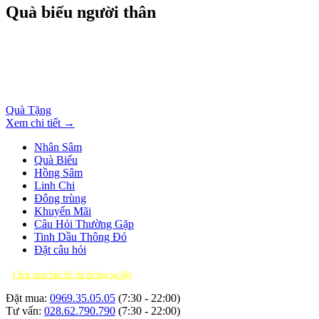
Quà biếu người thân
Quà Tặng
Xem chi tiết →
Nhân Sâm
Quà Biếu
Hồng Sâm
Linh Chi
Đông trùng
Khuyến Mãi
Câu Hỏi Thường Gặp
Tinh Dầu Thông Đỏ
Đặt câu hỏi
Click xem bản đồ chỉ đường tại đây
Đặt mua:
0969.35.05.05
(7:30 - 22:00)
Tư vấn:
028.62.790.790
(7:30 - 22:00)