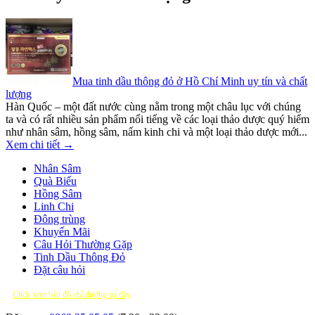
Mua tinh dầu thông đỏ ở Hồ Chí Minh uy tín và chất
lượng
Hàn Quốc – một đất nước cùng nằm trong một châu lục với chúng
ta và có rất nhiều sản phẩm nổi tiếng về các loại thảo dược quý hiếm
như nhân sâm, hồng sâm, nấm kinh chi và một loại thảo dược mới...
Xem chi tiết →
Nhân Sâm
Quà Biếu
Hồng Sâm
Linh Chi
Đông trùng
Khuyến Mãi
Câu Hỏi Thường Gặp
Tinh Dầu Thông Đỏ
Đặt câu hỏi
Click xem bản đồ chỉ đường tại đây