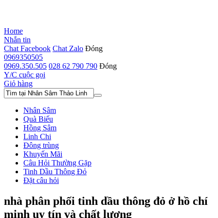
Home
Nhắn tin
Chat Facebook
Chat Zalo
Đóng
0969350505
0969.350.505
028 62 790 790
Đóng
Y/C cuộc gọi
Giỏ hàng
Nhân Sâm
Quà Biếu
Hồng Sâm
Linh Chi
Đông trùng
Khuyến Mãi
Câu Hỏi Thường Gặp
Tinh Dầu Thông Đỏ
Đặt câu hỏi
nhà phân phối tinh dầu thông đỏ ở hồ chí
minh uy tín và chất lượng