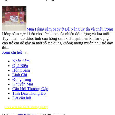
Mua Hồng sâm baby ở Đà Nẵng uy tín và chất lượng
Hồng sâm cực kì tốt cho sức khỏe của nhiều đối tượng và lứa tuổi.
Tuy nhiên, do dược tính của hồng sâm khá mạnh nên khi sử dụng
cho trẻ em dễ gây ra một số tác dụng không mong muốn như trẻ dậy
thì...
Xem chi tiết →
Nhân Sâm
Quà Biếu
Hồng Sâm
Linh Chi
Đông trùng
Khuyến Mãi
Câu Hỏi Thường Gặp
Tinh Dầu Thông Đỏ
Đặt câu hỏi
Click xem bản đồ chỉ đường tại đây