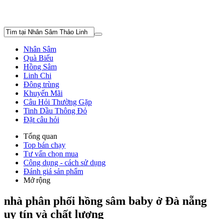
Nhân Sâm
Quà Biếu
Hồng Sâm
Linh Chi
Đông trùng
Khuyến Mãi
Câu Hỏi Thường Gặp
Tinh Dầu Thông Đỏ
Đặt câu hỏi
Tổng quan
Top bán chạy
Tư vấn chọn mua
Công dụng - cách sử dụng
Đánh giá sản phẩm
Mở rộng
nhà phân phối hồng sâm baby ở Đà nẵng
uy tín và chất lượng